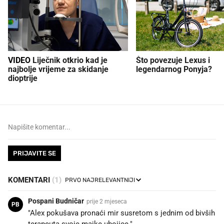
VIDEO
Liječnik otkrio kad je
Što povezuje Lexus i
najbolje vrijeme za skidanje
legendarnog Ponyja?
dioptrije
PRIJAVITE SE
KOMENTARI
(1)
Pospani Budničar
prije 2 mjeseca
PB
"Alex pokušava pronaći mir susretom s jednim od bivših