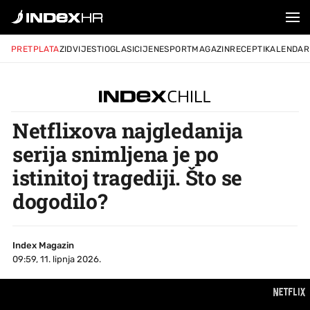
PRETPLATA
ZID
VIJESTI
OGLASI
CIJENE
SPORT
MAGAZIN
RECEPTI
KALENDAR
Netflixova najgledanija
serija snimljena je po
istinitoj tragediji. Što se
dogodilo?
Index Magazin
09:59, 11. lipnja 2026.