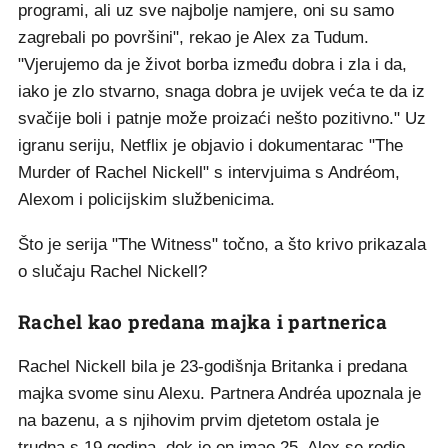
programi, ali uz sve najbolje namjere, oni su samo
zagrebali po površini", rekao je Alex za Tudum.
"Vjerujemo da je život borba između dobra i zla i da,
iako je zlo stvarno, snaga dobra je uvijek veća te da iz
svačije boli i patnje može proizaći nešto pozitivno." Uz
igranu seriju, Netflix je objavio i dokumentarac "The
Murder of Rachel Nickell" s intervjuima s Andréom,
Alexom i policijskim službenicima.
Što je serija "The Witness" točno, a što krivo prikazala
o slučaju Rachel Nickell?
Rachel kao predana majka i partnerica
Rachel Nickell bila je 23-godišnja Britanka i predana
majka svome sinu Alexu. Partnera Andréa upoznala je
na bazenu, a s njihovim prvim djetetom ostala je
trudna s 19 godina, dok je on imao 25. Alex se rodio