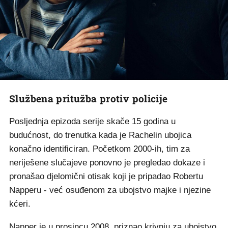
Službena pritužba protiv policije
Posljednja epizoda serije skače 15 godina u
budućnost, do trenutka kada je Rachelin ubojica
konačno identificiran. Početkom 2000-ih, tim za
neriješene slučajeve ponovno je pregledao dokaze i
pronašao djelomični otisak koji je pripadao Robertu
Napperu - već osuđenom za ubojstvo majke i njezine
kćeri.
Napper je u prosincu 2008. priznao krivnju za ubojstvo