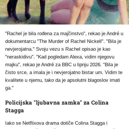
"Rachel je bila rođena za majčinstvo", rekao je André u
dokumentarcu "The Murder of Rachel Nickell". "Bila je
nevjerojatna." Svoju vezu s Rachel opisao je kao
"neraskidivu". "Kad pogledam Alexa, vidim njegovu
majku", rekao je André za BBC u lipnju 2026. "Bila je
čisto srce, a imala je i nevjerojatno bistar um. Vidim te
kvalitete u njemu, tako da je apsolutni blagoslov imati
ga."
Policijska "ljubavna zamka" za Colina
Stagga
Iako se Netflixova drama dotiče Colina Stagga i