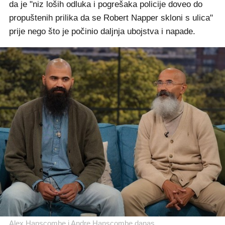
da je "niz loših odluka i pogrešaka policije doveo do
propuštenih prilika da se Robert Napper skloni s ulica"
prije nego što je počinio daljnja ubojstva i napade.
Alex Hanscombe i Andre Hanscombe danas