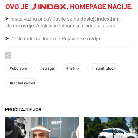
Imate važnu priču? Javite se na
desk@index.hr
ili
klikom
ovdje
. Atraktivne fotografije i videe plaćamo.
Želite raditi na Indexu? Prijavite se
ovdje
.
#
ubojstvo
#
istraga
#
netflix
#
istiniti zločin
#
rachel nickell
PROČITAJTE JOŠ