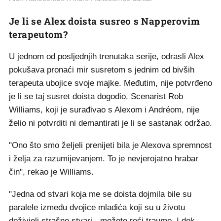
Je li se Alex doista susreo s Napperovim
terapeutom?
U jednom od posljednjih trenutaka serije, odrasli Alex
pokušava pronaći mir susretom s jednim od bivših
terapeuta ubojice svoje majke. Međutim, nije potvrđeno
je li se taj susret doista dogodio. Scenarist Rob
Williams, koji je surađivao s Alexom i Andréom, nije
želio ni potvrditi ni demantirati je li se sastanak održao.
"Ono što smo željeli prenijeti bila je Alexova spremnost
i želja za razumijevanjem. To je nevjerojatno hrabar
čin", rekao je Williams.
"Jedna od stvari koja me se doista dojmila bile su
paralele između dvojice mladića koji su u životu
doživjeli strašne stvari - možete reći traume. I dok