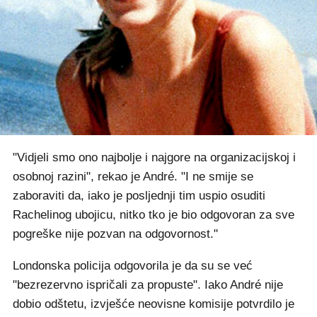
"Vidjeli smo ono najbolje i najgore na organizacijskoj i
osobnoj razini", rekao je André. "I ne smije se
zaboraviti da, iako je posljednji tim uspio osuditi
Rachelinog ubojicu, nitko tko je bio odgovoran za sve
pogreške nije pozvan na odgovornost."
Londonska policija odgovorila je da su se već
"bezrezervno ispričali za propuste". Iako André nije
dobio odštetu, izvješće neovisne komisije potvrdilo je