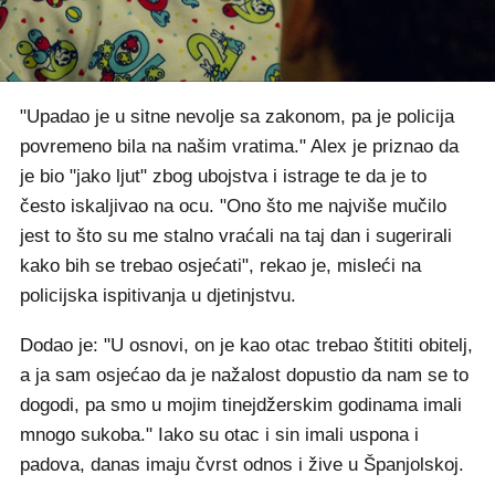
"Upadao je u sitne nevolje sa zakonom, pa je policija
povremeno bila na našim vratima." Alex je priznao da
je bio "jako ljut" zbog ubojstva i istrage te da je to
često iskaljivao na ocu. "Ono što me najviše mučilo
jest to što su me stalno vraćali na taj dan i sugerirali
kako bih se trebao osjećati", rekao je, misleći na
policijska ispitivanja u djetinjstvu.
Dodao je: "U osnovi, on je kao otac trebao štititi obitelj,
a ja sam osjećao da je nažalost dopustio da nam se to
dogodi, pa smo u mojim tinejdžerskim godinama imali
mnogo sukoba." Iako su otac i sin imali uspona i
padova, danas imaju čvrst odnos i žive u Španjolskoj.