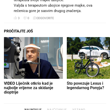
terapeuta svoje majke ubojice."
Valjda s terapeutom ubojice njegove majke, ova
rečenica gore je sasvim drugog značenja.
3
0
ODGOVORITE
PROČITAJTE JOŠ
VIDEO
Liječnik otkrio kad je
Što povezuje Lexus i
najbolje vrijeme za skidanje
legendarnog Ponyja?
dioptrije
NAJNOVIJE
NAJČITANIJE
VEZANO