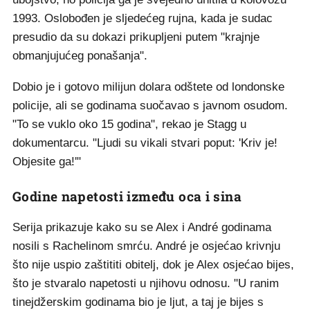
1993. Oslobođen je sljedećeg rujna, kada je sudac
presudio da su dokazi prikupljeni putem "krajnje
obmanjujućeg ponašanja".
Dobio je i gotovo milijun dolara odštete od londonske
policije, ali se godinama suočavao s javnom osudom.
"To se vuklo oko 15 godina", rekao je Stagg u
dokumentarcu. "Ljudi su vikali stvari poput: 'Kriv je!
Objesite ga!'"
Godine napetosti između oca i sina
Serija prikazuje kako su se Alex i André godinama
nosili s Rachelinom smrću. André je osjećao krivnju
što nije uspio zaštititi obitelj, dok je Alex osjećao bijes,
što je stvaralo napetosti u njihovu odnosu. "U ranim
tinejdžerskim godinama bio je ljut, a taj je bijes s