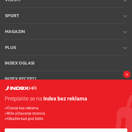
SPORT
MAGAZIN
PLUS
INDEX OGLASI
INDEX RECEPTI
INFO
Pretplatite se na
Index bez reklama
Čitanje bez reklama
Oglašavanje
Zaposli se na Indexu
Kontakt
Impressum
Uvjeti
Brže učitavanje stranica
korištenja
Postavke kolačića
Otkažite kad god želite