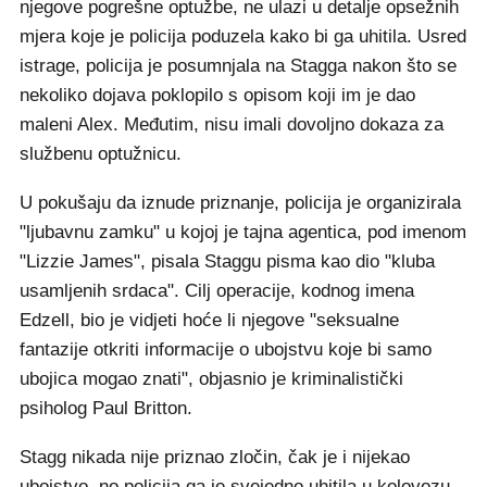
njegove pogrešne optužbe, ne ulazi u detalje opsežnih
mjera koje je policija poduzela kako bi ga uhitila. Usred
istrage, policija je posumnjala na Stagga nakon što se
nekoliko dojava poklopilo s opisom koji im je dao
maleni Alex. Međutim, nisu imali dovoljno dokaza za
službenu optužnicu.
U pokušaju da iznude priznanje, policija je organizirala
"ljubavnu zamku" u kojoj je tajna agentica, pod imenom
"Lizzie James", pisala Staggu pisma kao dio "kluba
usamljenih srdaca". Cilj operacije, kodnog imena
Edzell, bio je vidjeti hoće li njegove "seksualne
fantazije otkriti informacije o ubojstvu koje bi samo
ubojica mogao znati", objasnio je kriminalistički
psiholog Paul Britton.
Stagg nikada nije priznao zločin, čak je i nijekao
ubojstvo, no policija ga je svejedno uhitila u kolovozu