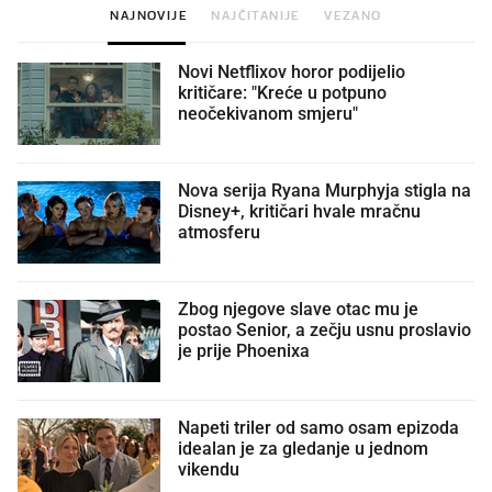
NAJNOVIJE
NAJČITANIJE
VEZANO
Novi Netflixov horor podijelio
kritičare: "Kreće u potpuno
neočekivanom smjeru"
Nova serija Ryana Murphyja stigla na
Disney+, kritičari hvale mračnu
atmosferu
Zbog njegove slave otac mu je
postao Senior, a zečju usnu proslavio
je prije Phoenixa
Napeti triler od samo osam epizoda
idealan je za gledanje u jednom
vikendu