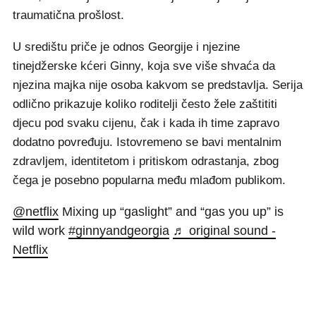
traumatična prošlost.
U središtu priče je odnos Georgije i njezine
tinejdžerske kćeri Ginny, koja sve više shvaća da
njezina majka nije osoba kakvom se predstavlja. Serija
odlično prikazuje koliko roditelji često žele zaštititi
djecu pod svaku cijenu, čak i kada ih time zapravo
dodatno povređuju. Istovremeno se bavi mentalnim
zdravljem, identitetom i pritiskom odrastanja, zbog
čega je posebno popularna među mlađom publikom.
@netflix
Mixing up “gaslight” and “gas you up” is
wild work
#ginnyandgeorgia
♬ original sound -
Netflix