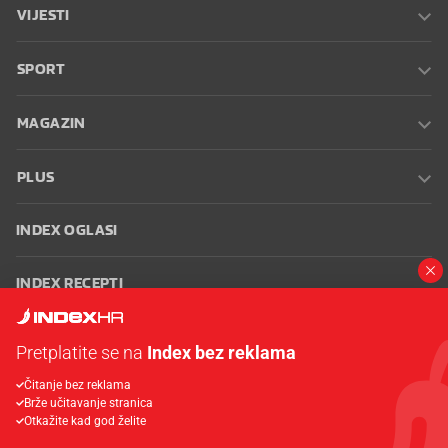
VIJESTI
SPORT
MAGAZIN
PLUS
INDEX OGLASI
INDEX RECEPTI
INFO
Pretplatite se na
Index bez reklama
Čitanje bez reklama
Oglašavanje
Zaposli se na Indexu
Kontakt
Impressum
Uvjeti
Brže učitavanje stranica
korištenja
Postavke kolačića
Otkažite kad god želite