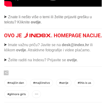
Znate li nešto više o temi ili želite prijaviti grešku u
tekstu? Kliknite
ovdje
.
Imate važnu priču? Javite se na
desk@index.hr
ili
klikom
ovdje
. Atraktivne fotografije i videe plaćamo.
Želite raditi na Indexu? Prijavite se
ovdje
.
#
majčin dan
#
majčinstvo
#
serije
#
this is us
#
gilmore girls