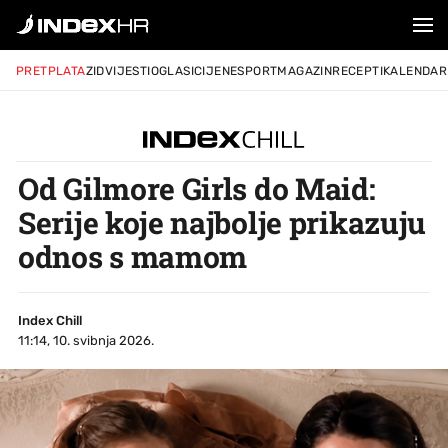
PRETPLATA
ZID
VIJESTI
OGLASI
CIJENE
SPORT
MAGAZIN
RECEPTI
KALENDAR
Od Gilmore Girls do Maid:
Serije koje najbolje prikazuju
odnos s mamom
Index Chill
11:14, 10. svibnja 2026.