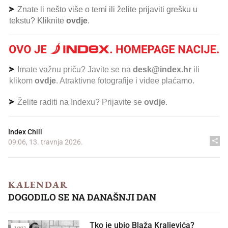
Znate li nešto više o temi ili želite prijaviti grešku u
tekstu? Kliknite
ovdje
.
Imate važnu priču? Javite se na
desk@index.hr
ili
klikom
ovdje
. Atraktivne fotografije i videe plaćamo.
Želite raditi na Indexu? Prijavite se
ovdje
.
Index Chill
09:06, 13. travnja 2026.
KALENDAR
DOGODILO SE NA DANAŠNJI DAN
Tko je ubio Blaža Kraljevića?
1992