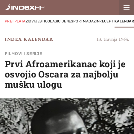
PRETPLATA
ZID
VIJESTI
OGLASI
CIJENE
SPORT
MAGAZIN
RECEPTI
KALENDA
13. travnja 1964.
INDEX KALENDAR
FILMOVI I SERIJE
Prvi Afroamerikanac koji je
osvojio Oscara za najbolju
mušku ulogu