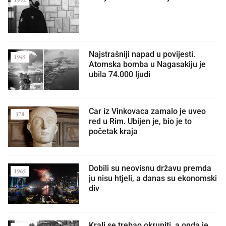
Najstrašniji napad u povijesti.
1945
Atomska bomba u Nagasakiju je
ubila 74.000 ljudi
Car iz Vinkovaca zamalo je uveo
378
red u Rim. Ubijen je, bio je to
početak kraja
Dobili su neovisnu državu premda
1965
ju nisu htjeli, a danas su ekonomski
div
Kralj se trebao okruniti, a onda je