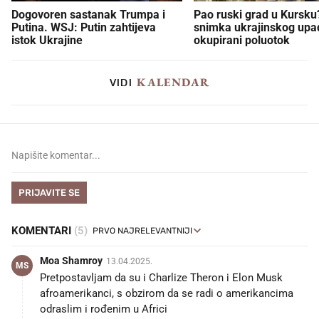
Dogovoren sastanak Trumpa i
Pao ruski grad u Kursku?
Putina. WSJ: Putin zahtijeva
snimka ukrajinskog upa
istok Ukrajine
okupirani poluotok
KALENDAR
VIDI
PRIJAVITE SE
KOMENTARI
(5)
Moa Shamroy
13.04.2025.
MS
Pretpostavljam da su i Charlize Theron i Elon Musk
afroamerikanci, s obzirom da se radi o amerikancima
odraslim i rođenim u Africi