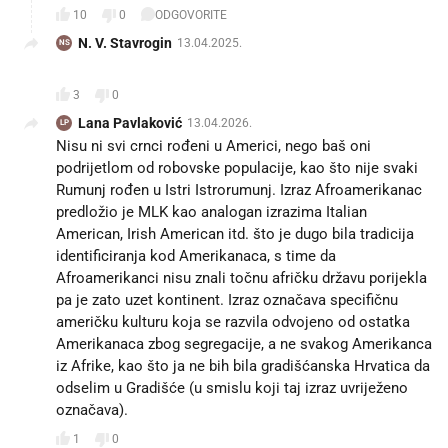
10
0
ODGOVORITE
N. V. Stavrogin
13.04.2025.
NS
👌
3
0
Lana Pavlaković
13.04.2026.
LP
Nisu ni svi crnci rođeni u Americi, nego baš oni
podrijetlom od robovske populacije, kao što nije svaki
Rumunj rođen u Istri Istrorumunj. Izraz Afroamerikanac
predložio je MLK kao analogan izrazima Italian
American, Irish American itd. što je dugo bila tradicija
identificiranja kod Amerikanaca, s time da
Afroamerikanci nisu znali točnu afričku državu porijekla
pa je zato uzet kontinent. Izraz označava specifičnu
američku kulturu koja se razvila odvojeno od ostatka
Amerikanaca zbog segregacije, a ne svakog Amerikanca
iz Afrike, kao što ja ne bih bila gradišćanska Hrvatica da
odselim u Gradišće (u smislu koji taj izraz uvriježeno
označava).
1
0