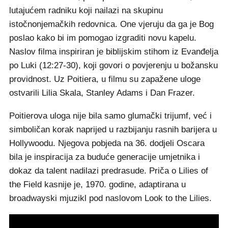
lutajućem radniku koji nailazi na skupinu
istočnonjemačkih redovnica. One vjeruju da ga je Bog
poslao kako bi im pomogao izgraditi novu kapelu.
Naslov filma inspiriran je biblijskim stihom iz Evanđelja
po Luki (12:27-30), koji govori o povjerenju u božansku
providnost. Uz Poitiera, u filmu su zapažene uloge
ostvarili Lilia Skala, Stanley Adams i Dan Frazer.
Poitierova uloga nije bila samo glumački trijumf, već i
simboličan korak naprijed u razbijanju rasnih barijera u
Hollywoodu. Njegova pobjeda na 36. dodjeli Oscara
bila je inspiracija za buduće generacije umjetnika i
dokaz da talent nadilazi predrasude. Priča o Lilies of
the Field kasnije je, 1970. godine, adaptirana u
broadwayski mjuzikl pod naslovom Look to the Lilies.