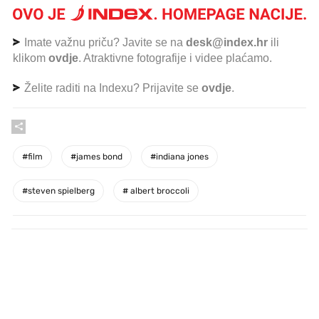
Imate važnu priču? Javite se na
desk@index.hr
ili
klikom
ovdje
. Atraktivne fotografije i videe plaćamo.
Želite raditi na Indexu? Prijavite se
ovdje
.
#
film
#
james bond
#
indiana jones
#
steven spielberg
#
albert broccoli
PROČITAJTE JOŠ