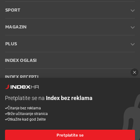
SPORT
MAGAZIN
PLUS
INDEX OGLASI
INDEX RECEPTI
INFO
Pretplatite se na
Index bez reklama
Čitanje bez reklama
Oglašavanje
Zaposli se na Indexu
Kontakt
Impressum
Uvjeti
Brže učitavanje stranica
korištenja
Postavke kolačića
Otkažite kad god želite
Pretplatite se