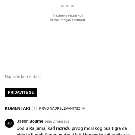
VIDEO
Liječnik otkrio kad je
Što povezuje Lexus i
najbolje vrijeme za skidanje
legendarnog Ponyja?
dioptrije
PRIJAVITE SE
KOMENTARI
(1)
Jason Bourne
prije 2 mjeseca
JB
Još u Raljama, kad razrežu prvog morskog psa tigra da
vide je li mali Kitner unutra, Matt Hopper izvadi tablicu iz