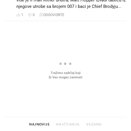
njegove utrobe sa brojem 007 i baci je Chief Brodyju...
1
0
ODGOVORITE
PROČITAJTE JOŠ
VIDEO
Liječnik otkrio kad je
Što povezuje Lexus i
najbolje vrijeme za skidanje
legendarnog Ponyja?
dioptrije
NAJNOVIJE
NAJČITANIJE
VEZANO