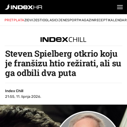
PRETPLATA
ZID
VIJESTI
OGLASI
CIJENE
SPORT
MAGAZIN
RECEPTI
KALENDAR
Steven Spielberg otkrio koju
je franšizu htio režirati, ali su
ga odbili dva puta
Index Chill
21:55, 11. lipnja 2026.