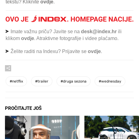
tekstu? Kliknite
ovdje
.
Imate važnu priču? Javite se na
desk@index.hr
ili
klikom
ovdje
. Atraktivne fotografije i videe plaćamo.
Želite raditi na Indexu? Prijavite se
ovdje
.
#
netflix
#
trailer
#
druga sezona
#
wednesday
PROČITAJTE JOŠ