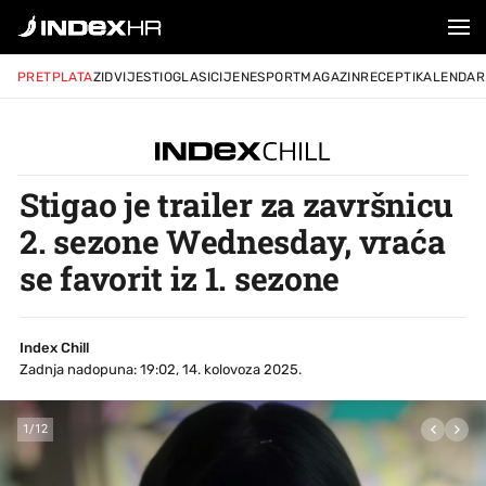
PRETPLATA
ZID
VIJESTI
OGLASI
CIJENE
SPORT
MAGAZIN
RECEPTI
KALENDAR
Stigao je trailer za završnicu
2. sezone Wednesday, vraća
se favorit iz 1. sezone
Index Chill
Zadnja nadopuna: 19:02, 14. kolovoza 2025.
1
/
12