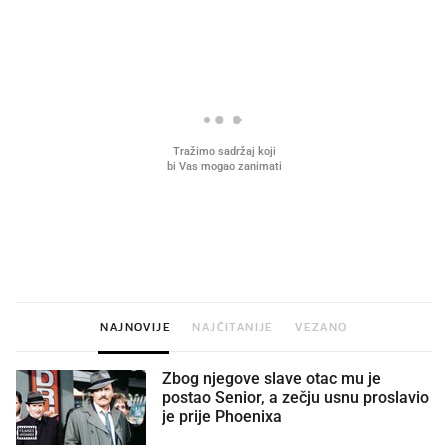
PROČITAJTE JOŠ
VIDEO
Liječnik otkrio kad je
Što povezuje Lexus i
najbolje vrijeme za skidanje
legendarnog Ponyja?
dioptrije
NAJNOVIJE
NAJČITANIJE
VEZANO
Zbog njegove slave otac mu je
postao Senior, a zečju usnu proslavio
je prije Phoenixa