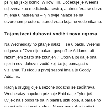
psihijatrijskoj bolnici Willow Hill. Dočekuje je Weems,
odjevena kao medicinska sestra, a atmosfera se ubrzo
mijenja u nadrealnu – njih dvije nalaze se na
otvorenom prostoru, ispred vrata koja ne vode nikamo.
Tajanstveni duhovni vodič i nova ugroza
Na Wednesdayino pitanje nalazi li se u paklu, Weems
odgovara: "Ovo nije pakao, gospođice Addams, ali
razumijem zašto ste zbunjeni." Otkriva joj da je ona
njezin novi duhovni vodič koji će joj pomagati s
vizijama. Tu ulogu u prvoj sezoni imala je Goody
Addams.
Radnja drugog dijela sezone dodatno se zaoštrava.
Wednesday napokon priznaje Enid da je Tyler još
uvijek na slobodi te da ih planira ubiti obje, a paralelno
se pojavljuju i novi kadrovi Nevermore akademije i