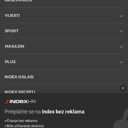
VIJESTI
SPORT
MAGAZIN
PLUS
INDEX OGLASI
INDEX RECEPTI
INFO
Pretplatite se na
Index bez reklama
Čitanje bez reklama
Oglašavanje
Zaposli se na Indexu
Kontakt
Impressum
Uvjeti
Brže učitavanje stranica
korištenja
Postavke kolačića