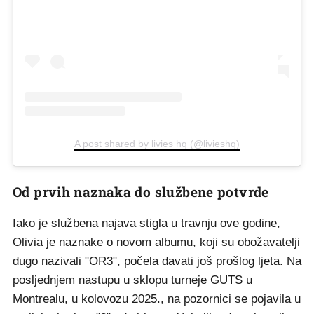
A post shared by livies hq (@livieshq)
Od prvih naznaka do službene potvrde
Iako je službena najava stigla u travnju ove godine,
Olivia je naznake o novom albumu, koji su obožavatelji
dugo nazivali "OR3", počela davati još prošlog ljeta. Na
posljednjem nastupu u sklopu turneje GUTS u
Montrealu, u kolovozu 2025., na pozornici se pojavila u