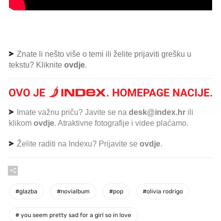
Znate li nešto više o temi ili želite prijaviti grešku u
tekstu? Kliknite
ovdje
.
Imate važnu priču? Javite se na
desk@index.hr
ili
klikom
ovdje
. Atraktivne fotografije i videe plaćamo.
Želite raditi na Indexu? Prijavite se
ovdje
.
#
glazba
#
novialbum
#
pop
#
olivia rodrigo
#
you seem pretty sad for a girl so in love