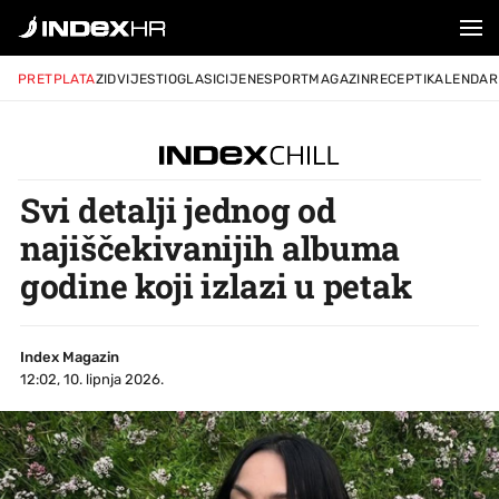
PRETPLATA
ZID
VIJESTI
OGLASI
CIJENE
SPORT
MAGAZIN
RECEPTI
KALENDAR
Svi detalji jednog od
najiščekivanijih albuma
godine koji izlazi u petak
Index Magazin
12:02, 10. lipnja 2026.