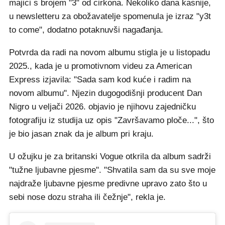
majici s brojem "3" od cirkona. Nekoliko dana kasnije,
u newsletteru za obožavatelje spomenula je izraz "y3t
to come", dodatno potaknuvši nagađanja.
Potvrda da radi na novom albumu stigla je u listopadu
2025., kada je u promotivnom videu za American
Express izjavila: "Sada sam kod kuće i radim na
novom albumu". Njezin dugogodišnji producent Dan
Nigro u veljači 2026. objavio je njihovu zajedničku
fotografiju iz studija uz opis "Završavamo ploče...", što
je bio jasan znak da je album pri kraju.
U ožujku je za britanski Vogue otkrila da album sadrži
"tužne ljubavne pjesme". "Shvatila sam da su sve moje
najdraže ljubavne pjesme predivne upravo zato što u
sebi nose dozu straha ili čežnje", rekla je.