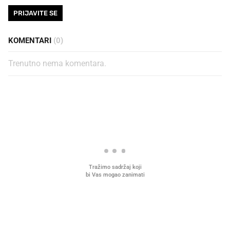
PRIJAVITE SE
KOMENTARI
(0)
Trenutno nema komentara.
PROČITAJTE JOŠ
VIDEO
Liječnik otkrio kad je
Što povezuje Lexus i
najbolje vrijeme za skidanje
legendarnog Ponyja?
dioptrije