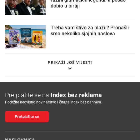
dobio u birtiji
Treba vam štivo za plažu? Pronašli
smo nekoliko sjajnih naslova
PRIKAŽI JOŠ VIJESTI
Pretplatite se na
Index bez reklama
Podržite neovisno novinarstvo i čitajte Index bez bannera.
Pretplatite se
NASLOVNICA