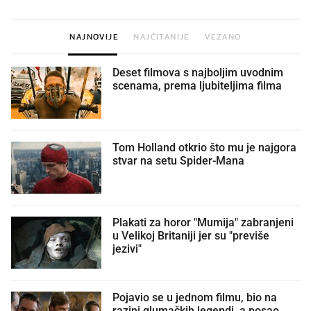
NAJNOVIJE
NAJČITANIJE
VEZANO
Deset filmova s najboljim uvodnim
scenama, prema ljubiteljima filma
Tom Holland otkrio što mu je najgora
stvar na setu Spider-Mana
Plakati za horor "Mumija" zabranjeni
u Velikoj Britaniji jer su "previše
jezivi"
Pojavio se u jednom filmu, bio na
razini glumačkih legendi, a posao