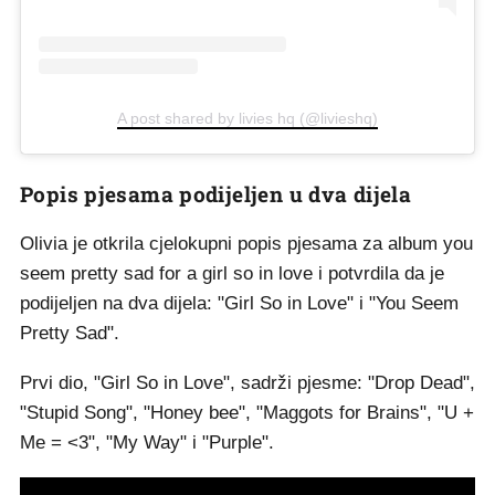
A post shared by livies hq (@livieshq)
Popis pjesama podijeljen u dva dijela
Olivia je otkrila cjelokupni popis pjesama za album you
seem pretty sad for a girl so in love i potvrdila da je
podijeljen na dva dijela: "Girl So in Love" i "You Seem
Pretty Sad".
Prvi dio, "Girl So in Love", sadrži pjesme: "Drop Dead",
"Stupid Song", "Honey bee", "Maggots for Brains", "U +
Me = <3", "My Way" i "Purple".