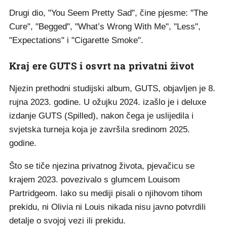
Drugi dio, "You Seem Pretty Sad", čine pjesme: "The
Cure", "Begged", "What’s Wrong With Me", "Less",
"Expectations" i "Cigarette Smoke".
Kraj ere GUTS i osvrt na privatni život
Njezin prethodni studijski album, GUTS, objavljen je 8.
rujna 2023. godine. U ožujku 2024. izašlo je i deluxe
izdanje GUTS (Spilled), nakon čega je uslijedila i
svjetska turneja koja je završila sredinom 2025.
godine.
Što se tiče njezina privatnog života, pjevačicu se
krajem 2023. povezivalo s glumcem Louisom
Partridgeom. Iako su mediji pisali o njihovom tihom
prekidu, ni Olivia ni Louis nikada nisu javno potvrdili
detalje o svojoj vezi ili prekidu.