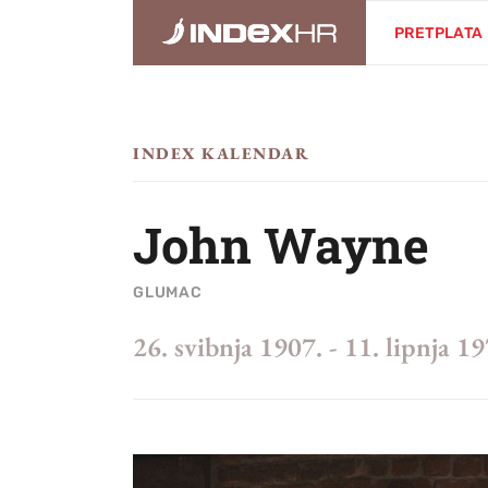
PRETPLATA
INDEX KALENDAR
John Wayne
GLUMAC
26. svibnja 1907.
-
11. lipnja 19