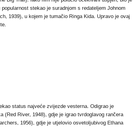
u popularnost stekao je suradnjom s redateljem Johnom
h, 1939), u kojem je tumačio Ringa Kida. Upravo je ovaj
te.
tekao status najveće zvijezde vesterna. Odigrao je
a (Red River, 1948), gdje je igrao tvrdoglavog rančera
hers, 1956), gdje je utjelovio osvetoljubivog Ethana