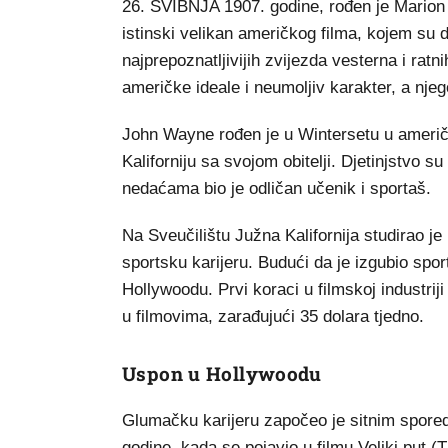
26. SVIBNJA 1907. godine, rođen je Marion 
istinski velikan američkog filma, kojem su
najprepoznatljivijih zvijezda vesterna i rat
američke ideale i neumoljiv karakter, a njeg
John Wayne rođen je u Wintersetu u američko
Kaliforniju sa svojom obitelji. Djetinjstvo su
nedaćama bio je odličan učenik i sportaš.
Na Sveučilištu Južna Kalifornija studirao je
sportsku karijeru. Budući da je izgubio spor
Hollywoodu. Prvi koraci u filmskoj industriji
u filmovima, zarađujući 35 dolara tjedno.
Uspon u Hollywoodu
Glumačku karijeru započeo je sitnim sporedn
godine, kada se pojavio u filmu Veliki put (Th