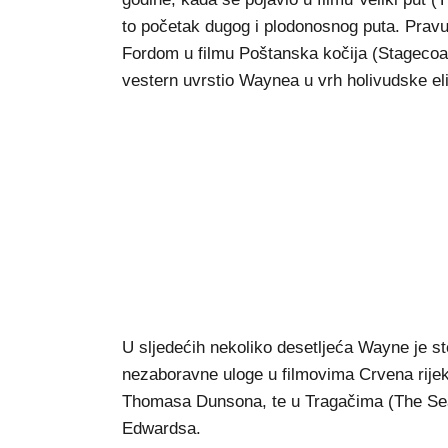
to početak dugog i plodonosnog puta. Prav
Fordom u filmu Poštanska kočija (Stagecoac
vestern uvrstio Waynea u vrh holivudske eli
U sljedećih nekoliko desetljeća Wayne je s
nezaboravne uloge u filmovima Crvena rijek
Thomasa Dunsona, te u Tragačima (The Searc
Edwardsa.