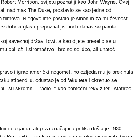
Robert Morrison, svijetu poznatiji kao John Wayne. Ovaj
 dali nadimak The Duke, proslavio se kao jedna od
nih filmova. Njegovo ime postalo je sinonim za muževnost,
ov duboki glas i prepoznatljiv hod i danas se pamte.
j saveznoj državi Iowi, a kao dijete preselio se u
 mu obilježili siromaštvo i brojne selidbe, ali unatoč
 pravo i igrao američki nogomet, no ozljeda mu je prekinula
tsku stipendiju, odustao je od fakulteta i okrenuo se
 bili su skromni – radio je kao pomoćni rekviziter i statirao
im ulogama, ali prva značajnija prilika došla je 1930.
e Big Trail). Iako film nije polučio očekivani uspjeh, bio je