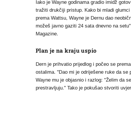
Iako je Wayne godinama gradio imidž gotovo
tražiti drukčiji pristup. Kako bi mladi glumci 
prema Wattsu, Wayne je Dernu dao neobičn
možeš javno gaziti 24 sata dnevno na setu",
Magazine.
Plan je na kraju uspio
Dern je prihvatio prijedlog i počeo se prem
ostalima. "Dao mi je odriješene ruke da s
Wayne mu je objasnio i razlog: "Želim da s
prestravljuju." Tako je pokušao stvoriti uvje