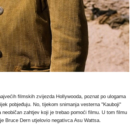
ajvećih filmskih zvijezda Hollywooda, poznat po ulogama
vijek pobjeđuju. No, tijekom snimanja vesterna "Kauboji"
 neobičan zahtjev koji je trebao pomoći filmu. U tom filmu
je Bruce Dern utjelovio negativca Asu Wattsa.