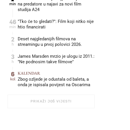
min
na predatore u najavi za novi film
studija A24
46
"Tko će to gledati?": Film koji nitko nije
min
htio financirati
2
Deset najgledanijih filmova na
h
streamingu u prvoj polovici 2026.
3
James Marsden mrzio je ulogu iz 2011.:
h
"Ne podnosim takve filmove"
6
KALENDAR
kol
Zbog ozljede je odustala od baleta, a
onda je ispisala povijest na Oscarima
PRIKAŽI JOŠ VIJESTI