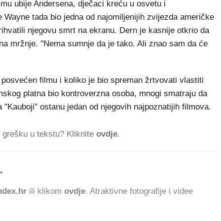
ilmu ubije Andersena, dječaci kreću u osvetu i
 Wayne tada bio jedna od najomiljenijih zvijezda američke
rihvatili njegovu smrt na ekranu. Dern je kasnije otkrio da
na mržnje. "Nema sumnje da je tako. Ali znao sam da će
 posvećen filmu i koliko je bio spreman žrtvovati vlastiti
 filmskog platna bio kontroverzna osoba, mnogi smatraju da
"Kauboji" ostanu jedan od njegovih najpoznatijih filmova.
ti grešku u tekstu? Kliknite
ovdje
.
.
742.582 ČITATELJA DA
dex.hr
ili klikom
ovdje
. Atraktivne fotografije i videe