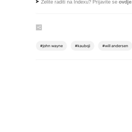
Želite raditi na Indexu? Prijavite se
ovdje
#
john wayne
#
kauboji
#
will andersen