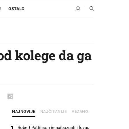
E
OSTALO
od kolege da ga
NAJNOVIJE
NAJČITANIJE
VEZANO
1
Robert Pattinson je najpoznatiji lovac