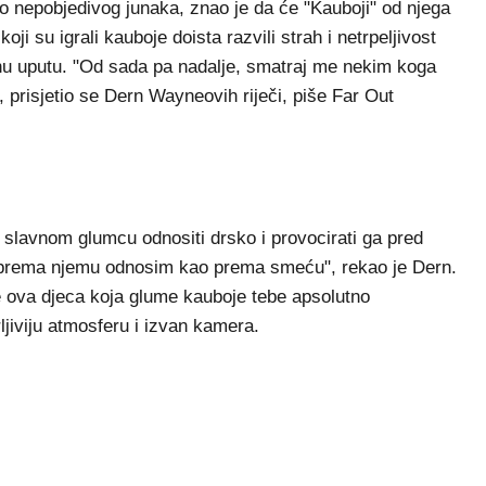
 nepobjedivog junaka, znao je da će "Kauboji" od njega
koji su igrali kauboje doista razvili strah i netrpeljivost
u uputu. "Od sada pa nadalje, smatraj me nekim koga
 prisjetio se Dern Wayneovih riječi, piše Far Out
a slavnom glumcu odnositi drsko i provocirati ga pred
e prema njemu odnosim kao prema smeću", rekao je Dern.
e ova djeca koja glume kauboje tebe apsolutno
rljiviju atmosferu i izvan kamera.