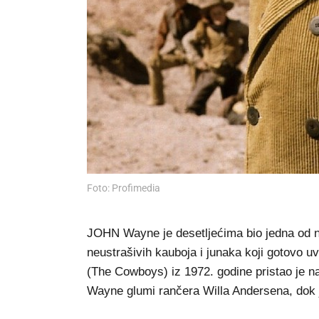
Foto: Profimedia
JOHN Wayne je desetljećima bio jedna od n
neustrašivih kauboja i junaka koji gotovo u
(The Cowboys) iz 1972. godine pristao je na
Wayne glumi rančera Willa Andersena, dok 