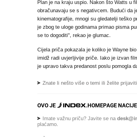
Plan je na kraju uspio. Nakon što Watts u f
obračunavaju se s negativcem. Budući da je
kinematografije, mnogi su gledatelji teško p
je zbog te uloge godinama primao pisma pu
se to dogoditi", rekao je glumac.
Cijela priča pokazala je koliko je Wayne bio
imidž radi uvjerljivije priče. Iako je izvan
je upravo takva predanost poslu pomogla da 
Znate li nešto više o temi ili želite prijavi
OVO JE
.
HOMEPAGE NACIJE
Imate važnu priču? Javite se na
desk@in
plaćamo.