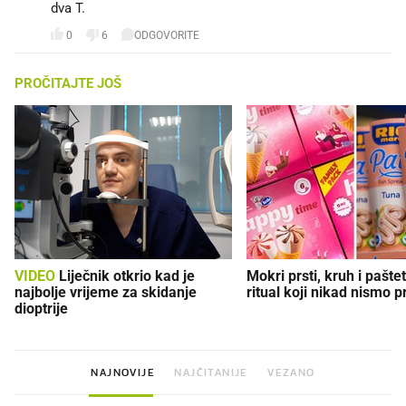
dva T.
0
6
ODGOVORITE
PROČITAJTE JOŠ
VIDEO
Liječnik otkrio kad je
Mokri prsti, kruh i paštet
najbolje vrijeme za skidanje
ritual koji nikad nismo p
dioptrije
NAJNOVIJE
NAJČITANIJE
VEZANO