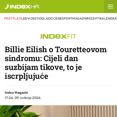
PRETPLATA
ZID
VIJESTI
OGLASI
CIJENE
SPORT
MAGAZIN
RECEPTI
KALENDAR
Billie Eilish o Touretteovom
sindromu: Cijeli dan
suzbijam tikove, to je
iscrpljujuće
Index Magazin
17:26, 09. svibnja 2026.