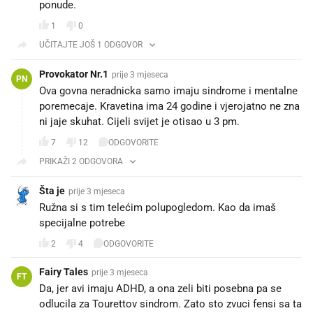
ponude.
1
0
UČITAJTE JOŠ 1 ODGOVOR
Provokator Nr.1
prije 3 mjeseca
PN
Ova govna neradnicka samo imaju sindrome i mentalne
poremecaje. Kravetina ima 24 godine i vjerojatno ne zna
ni jaje skuhat. Cijeli svijet je otisao u 3 pm.
7
12
ODGOVORITE
PRIKAŽI 2 ODGOVORA
Šta je
prije 3 mjeseca
Ružna si s tim telećim polupogledom. Kao da imaš
specijalne potrebe
2
4
ODGOVORITE
Fairy Tales
prije 3 mjeseca
FT
Da, jer avi imaju ADHD, a ona zeli biti posebna pa se
odlucila za Tourettov sindrom. Zato sto zvuci fensi sa ta