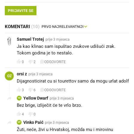
PRIJAVITE SE
KOMENTARI
(10)
Samuel Trotej
prije 3 mjeseca
Ja kao klinac sam ispuštao zvukove udišući zrak.
Tokom godina je to nestalo.
0
2
ODGOVORITE
orsi z
prije 3 mjeseca
OZ
Dijagnosticirat cu si tourettov samo da mogu urlat adolf
3
6
ODGOVORITE
Yellow Dwarf
prije 3 mjeseca
YD
Bez brige, izliječit će te vrlo brzo.
4
0
Vinko Paić
prije 3 mjeseca
VP
Žuti, neće, živi u Hrvatskoj, možda mu i mirovinu