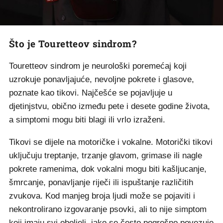
Što je Touretteov sindrom?
Touretteov sindrom je neurološki poremećaj koji
uzrokuje ponavljajuće, nevoljne pokrete i glasove,
poznate kao tikovi. Najčešće se pojavljuje u
djetinjstvu, obično između pete i desete godine života,
a simptomi mogu biti blagi ili vrlo izraženi.
Tikovi se dijele na motoričke i vokalne. Motorički tikovi
uključuju treptanje, trzanje glavom, grimase ili nagle
pokrete ramenima, dok vokalni mogu biti kašljucanje,
šmrcanje, ponavljanje riječi ili ispuštanje različitih
zvukova. Kod manjeg broja ljudi može se pojaviti i
nekontrolirano izgovaranje psovki, ali to nije simptom
koji imaju svi oboljeli, iako se često pogrešno povezuje