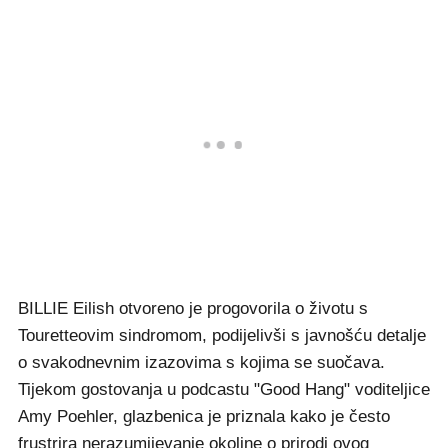
BILLIE Eilish otvoreno je progovorila o životu s
Touretteovim sindromom, podijelivši s javnošću detalje
o svakodnevnim izazovima s kojima se suočava.
Tijekom gostovanja u podcastu "Good Hang" voditeljice
Amy Poehler, glazbenica je priznala kako je često
frustrira nerazumijevanje okoline o prirodi ovog