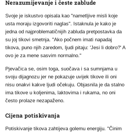
Nerazumijevanje i česte zablude
Svoje je iskustvo opisala kao "nametljive misli koje
usta moraju izgovoriti naglas". Istaknula je kako je
jedna od najproblematičnijih zabluda pretpostavka da
su joj tikovi smetnja. "Ako počnem imati napadaj
tikova, puno njih zaredom, ljudi pitaju: 'Jesi li dobro?' A
ovo je za mene sasvim normalno."
Pjevačica se, osim toga, suočava i sa sumnjama u
svoju dijagnozu jer ne pokazuje uvijek tikove ili oni
nisu onakvi kakve ljudi očekuju. Objasnila je da stalno
ima tikove u koljenima, laktovima i rukama, no oni
često prolaze nezapaženo.
Cijena potiskivanja
Potiskivanje tikova zahtijeva golemu energiju. "Činim