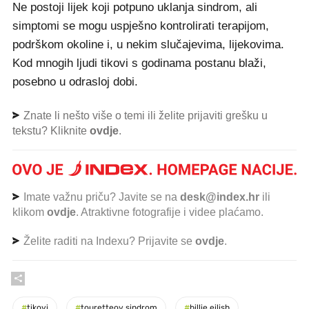
Ne postoji lijek koji potpuno uklanja sindrom, ali
simptomi se mogu uspješno kontrolirati terapijom,
podrškom okoline i, u nekim slučajevima, lijekovima.
Kod mnogih ljudi tikovi s godinama postanu blaži,
posebno u odrasloj dobi.
Znate li nešto više o temi ili želite prijaviti grešku u
tekstu? Kliknite
ovdje
.
Imate važnu priču? Javite se na
desk@index.hr
ili
klikom
ovdje
. Atraktivne fotografije i videe plaćamo.
Želite raditi na Indexu? Prijavite se
ovdje
.
#
tikovi
#
touretteov sindrom
#
billie eilish