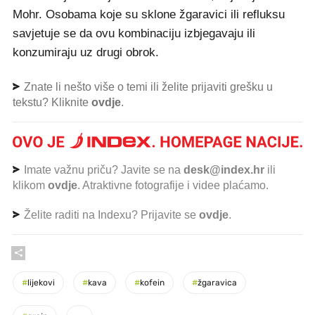
Mohr. Osobama koje su sklone žgaravici ili refluksu
savjetuje se da ovu kombinaciju izbjegavaju ili
konzumiraju uz drugi obrok.
Znate li nešto više o temi ili želite prijaviti grešku u
tekstu? Kliknite
ovdje
.
Imate važnu priču? Javite se na
desk@index.hr
ili
klikom
ovdje
. Atraktivne fotografije i videe plaćamo.
Želite raditi na Indexu? Prijavite se
ovdje
.
#
lijekovi
#
kava
#
kofein
#
žgaravica