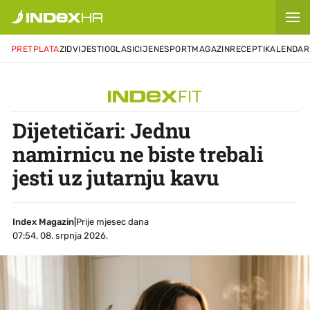
PRETPLATA
ZID
VIJESTI
OGLASI
CIJENE
SPORT
MAGAZIN
RECEPTI
KALENDAR
Dijetetičari: Jednu
namirnicu ne biste trebali
jesti uz jutarnju kavu
Index Magazin
|
Prije mjesec dana
07:54, 08. srpnja 2026.