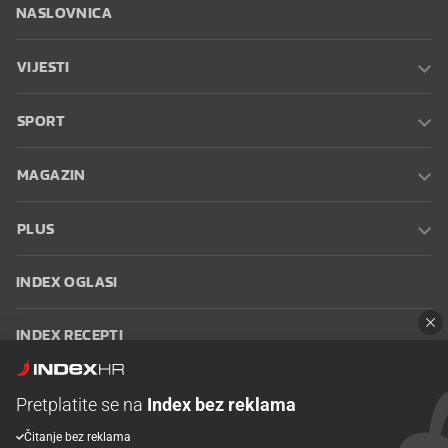
NASLOVNICA
VIJESTI
SPORT
MAGAZIN
PLUS
INDEX OGLASI
INDEX RECEPTI
INFO
Pretplatite se na
Index bez reklama
Čitanje bez reklama
Oglašavanje
Zaposli se na Indexu
Kontakt
Impressum
Uvjeti