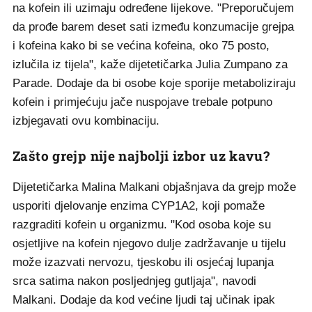
na kofein ili uzimaju određene lijekove. "Preporučujem
da prođe barem deset sati između konzumacije grejpa
i kofeina kako bi se većina kofeina, oko 75 posto,
izlučila iz tijela", kaže dijetetičarka Julia Zumpano za
Parade. Dodaje da bi osobe koje sporije metaboliziraju
kofein i primjećuju jače nuspojave trebale potpuno
izbjegavati ovu kombinaciju.
Zašto grejp nije najbolji izbor uz kavu?
Dijetetičarka Malina Malkani objašnjava da grejp može
usporiti djelovanje enzima CYP1A2, koji pomaže
razgraditi kofein u organizmu. "Kod osoba koje su
osjetljive na kofein njegovo dulje zadržavanje u tijelu
može izazvati nervozu, tjeskobu ili osjećaj lupanja
srca satima nakon posljednjeg gutljaja", navodi
Malkani. Dodaje da kod većine ljudi taj učinak ipak