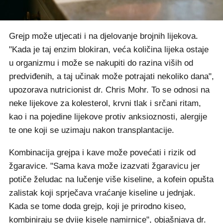
Grejp može utjecati i na djelovanje brojnih lijekova.
"Kada je taj enzim blokiran, veća količina lijeka ostaje
u organizmu i može se nakupiti do razina viših od
predviđenih, a taj učinak može potrajati nekoliko dana",
upozorava nutricionist dr. Chris Mohr. To se odnosi na
neke lijekove za kolesterol, krvni tlak i srčani ritam,
kao i na pojedine lijekove protiv anksioznosti, alergije
te one koji se uzimaju nakon transplantacije.
Kombinacija grejpa i kave može povećati i rizik od
žgaravice. "Sama kava može izazvati žgaravicu jer
potiče želudac na lučenje više kiseline, a kofein opušta
zalistak koji sprječava vraćanje kiseline u jednjak.
Kada se tome doda grejp, koji je prirodno kiseo,
kombiniraju se dvije kisele namirnice", objašnjava dr.