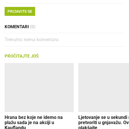
PRIJAVITE SE
KOMENTARI
(0)
Trenutno nema komentara.
PROČITAJTE JOŠ
Hrana bez koje ne idemo na
Ljetovanje se u sekundi
plažu sada je na akciji u
pretvoriti u gnjavažu. Ov
Kauflandu
olakšajte