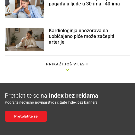
pogađaju ljude u 30-ima i 40-ima
Kardiologinja upozorava da
uobičajeno piće može začepiti
arterije
PRIKAŽI JOŠ VIJESTI
Pretplatite se na
Index bez reklama
Podržite neovisno novinarstvo i čitajte Index bez bannera.
Pretplatite se