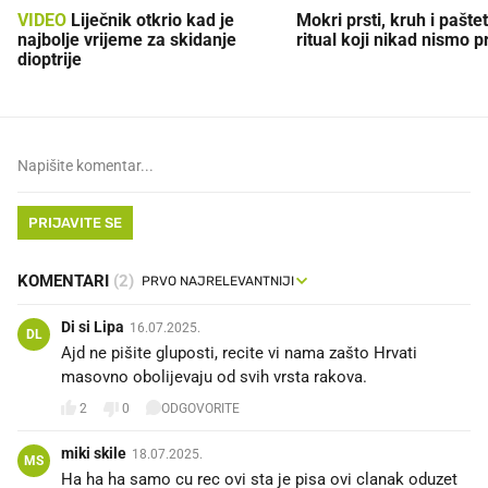
VIDEO
Liječnik otkrio kad je
Mokri prsti, kruh i paštet
najbolje vrijeme za skidanje
ritual koji nikad nismo p
dioptrije
PRIJAVITE SE
KOMENTARI
(2)
Di si Lipa
16.07.2025.
DL
Ajd ne pišite gluposti, recite vi nama zašto Hrvati
masovno obolijevaju od svih vrsta rakova.
2
0
ODGOVORITE
miki skile
18.07.2025.
MS
Ha ha ha samo cu rec ovi sta je pisa ovi clanak oduzet