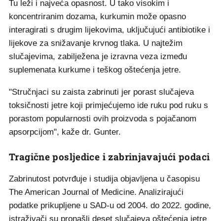
Tu leži i najveća opasnost. U tako visokim i
koncentriranim dozama, kurkumin može opasno
interagirati s drugim lijekovima, uključujući antibiotike i
lijekove za snižavanje krvnog tlaka. U najtežim
slučajevima, zabilježena je izravna veza između
suplemenata kurkume i teškog oštećenja jetre.
"Stručnjaci su zaista zabrinuti jer porast slučajeva
toksičnosti jetre koji primjećujemo ide ruku pod ruku s
porastom popularnosti ovih proizvoda s pojačanom
apsorpcijom", kaže dr. Gunter.
Tragične posljedice i zabrinjavajući podaci
Zabrinutost potvrđuje i studija objavljena u časopisu
The American Journal of Medicine. Analizirajući
podatke prikupljene u SAD-u od 2004. do 2022. godine,
istraživači su pronašli deset slučajeva oštećenja jetre