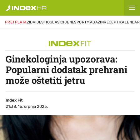
PRETPLATA
ZID
VIJESTI
OGLASI
CIJENE
SPORT
MAGAZIN
RECEPTI
KALENDAR
Ginekologinja upozorava:
Popularni dodatak prehrani
može oštetiti jetru
Index Fit
21:38, 16. srpnja 2025.