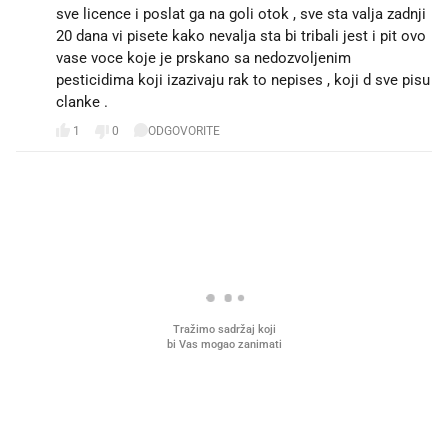
sve licence i poslat ga na goli otok , sve sta valja zadnji
20 dana vi pisete kako nevalja sta bi tribali jest i pit ovo
vase voce koje je prskano sa nedozvoljenim
pesticidima koji izazivaju rak to nepises , koji d sve pisu
clanke .
1
0
ODGOVORITE
PROČITAJTE JOŠ
VIDEO
Liječnik otkrio kad je
Mokri prsti, kruh i paštet
najbolje vrijeme za skidanje
ritual koji nikad nismo p
dioptrije