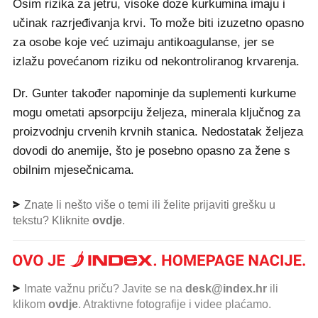
Osim rizika za jetru, visoke doze kurkumina imaju i
učinak razrjeđivanja krvi. To može biti izuzetno opasno
za osobe koje već uzimaju antikoagulanse, jer se
izlažu povećanom riziku od nekontroliranog krvarenja.
Dr. Gunter također napominje da suplementi kurkume
mogu ometati apsorpciju željeza, minerala ključnog za
proizvodnju crvenih krvnih stanica. Nedostatak željeza
dovodi do anemije, što je posebno opasno za žene s
obilnim mjesečnicama.
Znate li nešto više o temi ili želite prijaviti grešku u
tekstu? Kliknite
ovdje
.
Imate važnu priču? Javite se na
desk@index.hr
ili
klikom
ovdje
. Atraktivne fotografije i videe plaćamo.