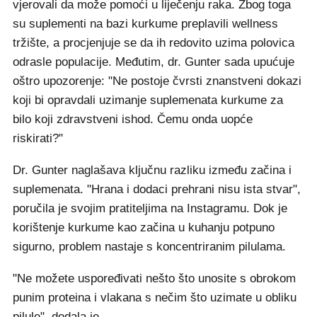
vjerovali da može pomoći u liječenju raka. Zbog toga
su suplementi na bazi kurkume preplavili wellness
tržište, a procjenjuje se da ih redovito uzima polovica
odrasle populacije. Međutim, dr. Gunter sada upućuje
oštro upozorenje: "Ne postoje čvrsti znanstveni dokazi
koji bi opravdali uzimanje suplemenata kurkume za
bilo koji zdravstveni ishod. Čemu onda uopće
riskirati?"
Dr. Gunter naglašava ključnu razliku između začina i
suplemenata. "Hrana i dodaci prehrani nisu ista stvar",
poručila je svojim pratiteljima na Instagramu. Dok je
korištenje kurkume kao začina u kuhanju potpuno
sigurno, problem nastaje s koncentriranim pilulama.
"Ne možete uspoređivati nešto što unosite s obrokom
punim proteina i vlakana s nečim što uzimate u obliku
pilule", dodala je.