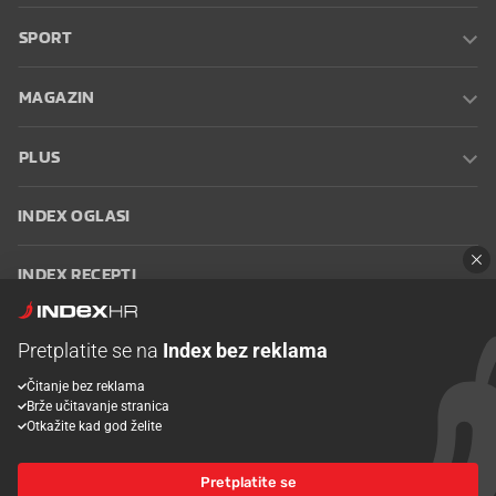
SPORT
MAGAZIN
PLUS
INDEX OGLASI
INDEX RECEPTI
INFO
Pretplatite se na
Index bez reklama
Čitanje bez reklama
Oglašavanje
Zaposli se na Indexu
Kontakt
Impressum
Uvjeti
Brže učitavanje stranica
korištenja
Postavke kolačića
Otkažite kad god želite
Pretplatite se