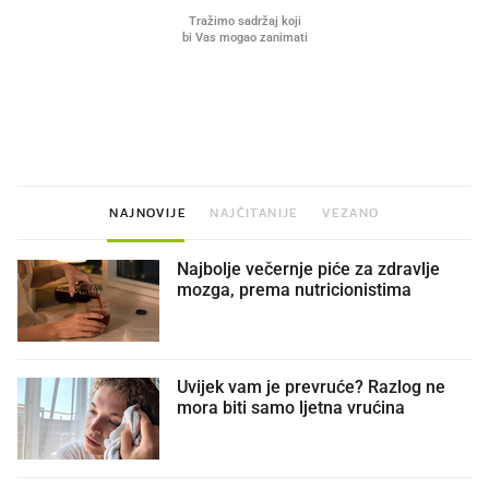
VIDEO
Liječnik otkrio kad je
Mokri prsti, kruh i paštet
najbolje vrijeme za skidanje
ritual koji nikad nismo p
dioptrije
NAJNOVIJE
NAJČITANIJE
VEZANO
Najbolje večernje piće za zdravlje
mozga, prema nutricionistima
Uvijek vam je prevruće? Razlog ne
mora biti samo ljetna vrućina