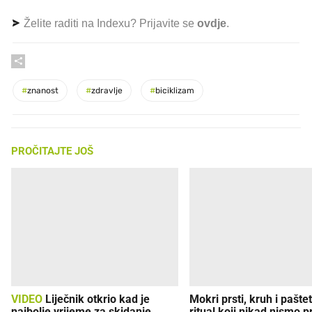
Želite raditi na Indexu? Prijavite se
ovdje
.
#
znanost
#
zdravlje
#
biciklizam
PROČITAJTE JOŠ
VIDEO
Liječnik otkrio kad je
Mokri prsti, kruh i paštet
najbolje vrijeme za skidanje
ritual koji nikad nismo p