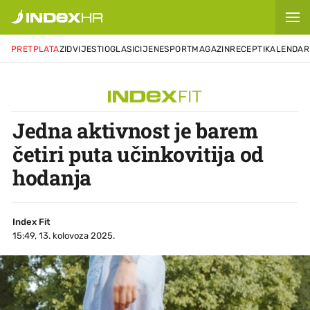
PRETPLATA
ZID
VIJESTI
OGLASI
CIJENE
SPORT
MAGAZIN
RECEPTI
KALENDAR
Jedna aktivnost je barem
četiri puta učinkovitija od
hodanja
Index Fit
15:49, 13. kolovoza 2025.