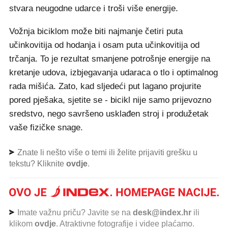
stvara neugodne udarce i troši više energije.
Vožnja biciklom može biti najmanje četiri puta
učinkovitija od hodanja i osam puta učinkovitija od
trčanja. To je rezultat smanjene potrošnje energije na
kretanje udova, izbjegavanja udaraca o tlo i optimalnog
rada mišića. Zato, kad sljedeći put lagano projurite
pored pješaka, sjetite se - bicikl nije samo prijevozno
sredstvo, nego savršeno usklađen stroj i produžetak
vaše fizičke snage.
Znate li nešto više o temi ili želite prijaviti grešku u
tekstu? Kliknite
ovdje
.
Imate važnu priču? Javite se na
desk@index.hr
ili
klikom
ovdje
. Atraktivne fotografije i videe plaćamo.