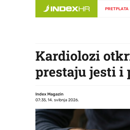
PRETPLATA
Kardiolozi otkr
prestaju jesti i 
Index Magazin
07:35, 14. svibnja 2026.