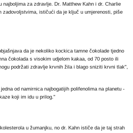
najboljima za zdravlje. Dr. Matthew Kahn i dr. Charlie
m zadovoljstvima, ističući da je ključ u umjerenosti, piše
objašnjava da je nekoliko kockica tamne čokolade tjedno
mna čokolada s visokim udjelom kakaa, od 70 posto ili
gu podržati zdravlje krvnih žila i blago sniziti krvni tlak",
jedna od namirnica najbogatijih polifenolima na planetu -
aze koji im idu u prilog."
olesterola u žumanjku, no dr. Kahn ističe da je taj strah