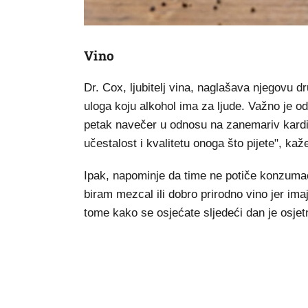
Vino
Dr. Cox, ljubitelj vina, naglašava njegovu
uloga koju alkohol ima za ljude. Važno je od
petak navečer u odnosu na zanemariv kardio
učestalost i kvalitetu onoga što pijete", kaž
Ipak, napominje da time ne potiče konzumacij
biram mezcal ili dobro prirodno vino jer imaju
tome kako se osjećate sljedeći dan je osjet