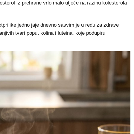
sterol iz prehrane vrlo malo utječe na razinu kolesterola
otprilike jedno jaje dnevno sasvim je u redu za zdrave
jivih tvari poput kolina i luteina, koje podupiru