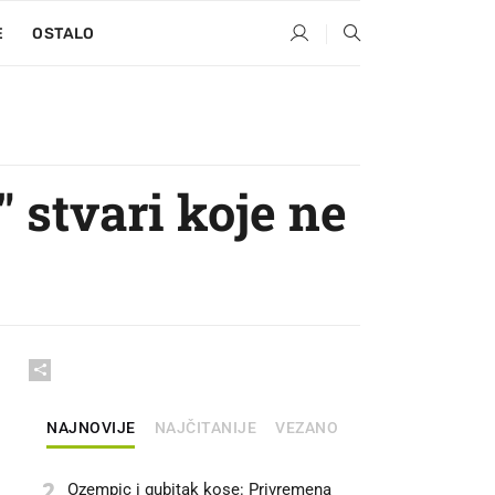
E
OSTALO
" stvari koje ne
NAJNOVIJE
NAJČITANIJE
VEZANO
2
Ozempic i gubitak kose: Privremena