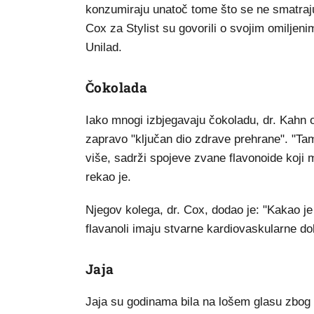
konzumiraju unatoč tome što se ne smatraju 
Cox za Stylist su govorili o svojim omiljeni
Unilad.
Čokolada
Iako mnogi izbjegavaju čokoladu, dr. Kahn 
zapravo "ključan dio zdrave prehrane". "Ta
više, sadrži spojeve zvane flavonoide koji mo
rekao je.
Njegov kolega, dr. Cox, dodao je: "Kakao je 
flavanoli imaju stvarne kardiovaskularne dok
Jaja
Jaja su godinama bila na lošem glasu zbog k