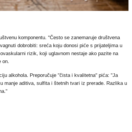
 društvenu komponentu. "Često se zanemaruje društvena
vagnuti dobrobiti: sreća koju donosi piće s prijateljima u
vaskularni rizik, koji uglavnom nestaje ako pazite na
e on.
u alkohola. Preporučuje "čista i kvalitetna" pića: "Ja
 manje aditiva, sulfita i štetnih tvari iz prerade. Razlika u
na."