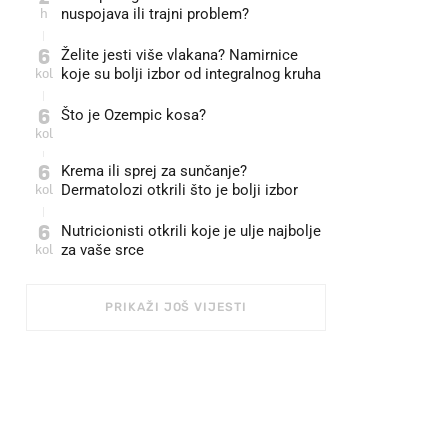
h
nuspojava ili trajni problem?
6
Želite jesti više vlakana? Namirnice
kol
koje su bolji izbor od integralnog kruha
6
Što je Ozempic kosa?
kol
6
Krema ili sprej za sunčanje?
kol
Dermatolozi otkrili što je bolji izbor
6
Nutricionisti otkrili koje je ulje najbolje
kol
za vaše srce
PRIKAŽI JOŠ VIJESTI