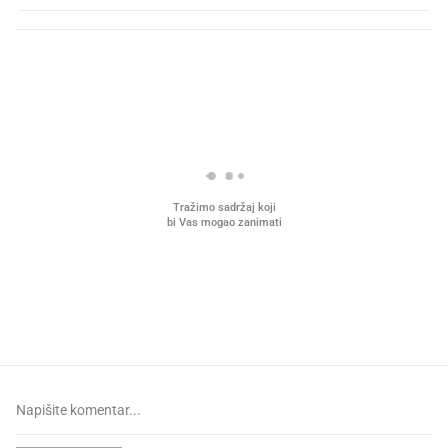
PROČITAJTE JOŠ
VIDEO
Liječnik otkrio kad je
Mokri prsti, kruh i paštet
najbolje vrijeme za skidanje
ritual koji nikad nismo p
dioptrije