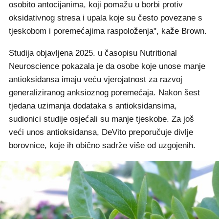
osobito antocijanima, koji pomažu u borbi protiv
oksidativnog stresa i upala koje su često povezane s
tjeskobom i poremećajima raspoloženja", kaže Brown.
Studija objavljena 2025. u časopisu Nutritional
Neuroscience pokazala je da osobe koje unose manje
antioksidansa imaju veću vjerojatnost za razvoj
generaliziranog anksioznog poremećaja. Nakon šest
tjedana uzimanja dodataka s antioksidansima,
sudionici studije osjećali su manje tjeskobe. Za još
veći unos antioksidansa, DeVito preporučuje divlje
borovnice, koje ih obično sadrže više od uzgojenih.