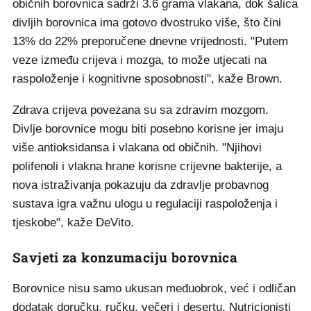
običnih borovnica sadrži 3.6 grama vlakana, dok šalica
divljih borovnica ima gotovo dvostruko više, što čini
13% do 22% preporučene dnevne vrijednosti. "Putem
veze između crijeva i mozga, to može utjecati na
raspoloženje i kognitivne sposobnosti", kaže Brown.
Zdrava crijeva povezana su sa zdravim mozgom.
Divlje borovnice mogu biti posebno korisne jer imaju
više antioksidansa i vlakana od običnih. "Njihovi
polifenoli i vlakna hrane korisne crijevne bakterije, a
nova istraživanja pokazuju da zdravlje probavnog
sustava igra važnu ulogu u regulaciji raspoloženja i
tjeskobe", kaže DeVito.
Savjeti za konzumaciju borovnica
Borovnice nisu samo ukusan međuobrok, već i odličan
dodatak doručku, ručku, večeri i desertu. Nutricionisti