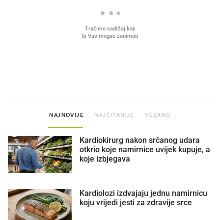
VIDEO
Liječnik otkrio kad je
Mokri prsti, kruh i paštet
najbolje vrijeme za skidanje
ritual koji nikad nismo p
dioptrije
NAJNOVIJE
NAJČITANIJE
VEZANO
Kardiokirurg nakon srčanog udara
otkrio koje namirnice uvijek kupuje, a
koje izbjegava
Kardiolozi izdvajaju jednu namirnicu
koju vrijedi jesti za zdravije srce