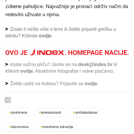
zobene pahuljice. Najvažnije je pronaći održiv način da
redovito uživate u njima.
Znate li nešto više o temi ili želite prijaviti grešku u
tekstu? Kliknite
ovdje
.
Imate važnu priču? Javite se na
desk@index.hr
ili
klikom
ovdje
. Atraktivne fotografije i videe plaćamo.
Želite raditi na Indexu? Prijavite se
ovdje
.
#
prehrana
#
anksioznost
#
antioksidansi
#
borovnice
#
mentalno zdravlje