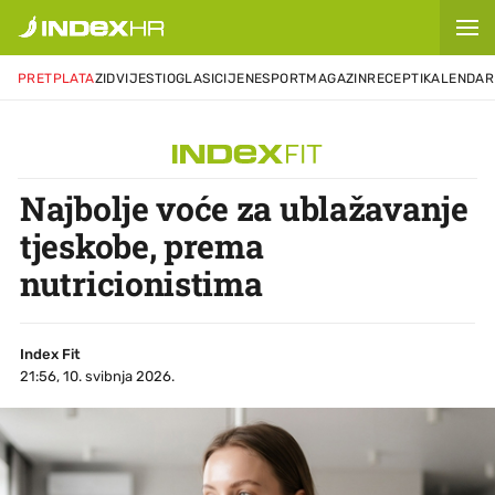
PRETPLATA
ZID
VIJESTI
OGLASI
CIJENE
SPORT
MAGAZIN
RECEPTI
KALENDAR
Najbolje voće za ublažavanje
tjeskobe, prema
nutricionistima
Index Fit
21:56, 10. svibnja 2026.