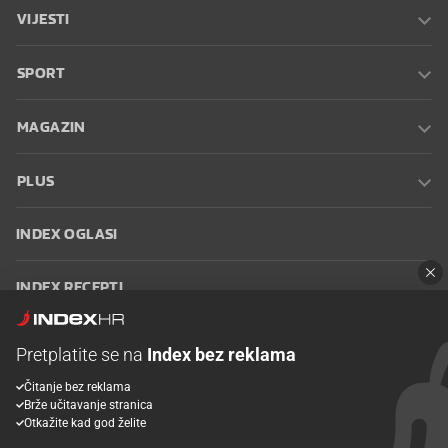
VIJESTI
SPORT
MAGAZIN
PLUS
INDEX OGLASI
INDEX RECEPTI
INFO
Pretplatite se na
Index bez reklama
Čitanje bez reklama
Oglašavanje
Zaposli se na Indexu
Kontakt
Impressum
Uvjeti
Brže učitavanje stranica
korištenja
Postavke kolačića
Otkažite kad god želite