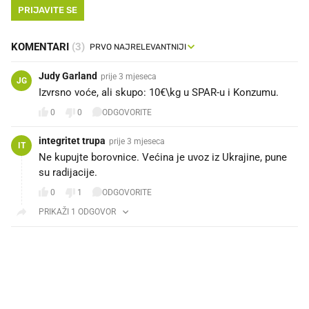
PRIJAVITE SE
KOMENTARI
(3)
Judy Garland
prije 3 mjeseca
JG
Izvrsno voće, ali skupo: 10€\kg u SPAR-u i Konzumu.
0
0
ODGOVORITE
integritet trupa
prije 3 mjeseca
IT
Ne kupujte borovnice. Većina je uvoz iz Ukrajine, pune
su radijacije.
0
1
ODGOVORITE
PRIKAŽI 1 ODGOVOR
PROČITAJTE JOŠ