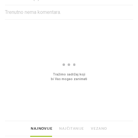
Trenutno nema komentara.
PROČITAJTE JOŠ
VIDEO
Liječnik otkrio kad je
Mokri prsti, kruh i pašt
najbolje vrijeme za skidanje
Ljetni ritual koji nikad 
dioptrije
prerasli
NAJNOVIJE
NAJČITANIJE
VEZANO