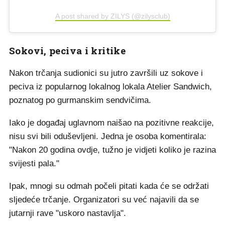
A post shared by ZILYS (@zilysclub)
Sokovi, peciva i kritike
Nakon trčanja sudionici su jutro završili uz sokove i
peciva iz popularnog lokalnog lokala Atelier Sandwich,
poznatog po gurmanskim sendvičima.
Iako je događaj uglavnom naišao na pozitivne reakcije,
nisu svi bili oduševljeni. Jedna je osoba komentirala:
"Nakon 20 godina ovdje, tužno je vidjeti koliko je razina
svijesti pala."
Ipak, mnogi su odmah počeli pitati kada će se održati
sljedeće trčanje. Organizatori su već najavili da se
jutarnji rave "uskoro nastavlja".