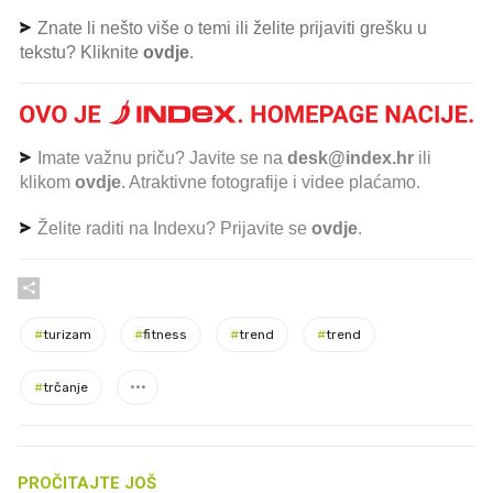
Znate li nešto više o temi ili želite prijaviti grešku u
tekstu? Kliknite
ovdje
.
Imate važnu priču? Javite se na
desk@index.hr
ili
klikom
ovdje
. Atraktivne fotografije i videe plaćamo.
Želite raditi na Indexu? Prijavite se
ovdje
.
#
turizam
#
fitness
#
trend
#
trend
#
trčanje
PROČITAJTE JOŠ