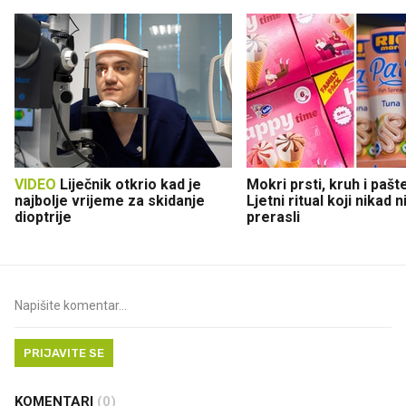
VIDEO
Liječnik otkrio kad je
Mokri prsti, kruh i pašt
najbolje vrijeme za skidanje
Ljetni ritual koji nikad 
dioptrije
prerasli
PRIJAVITE SE
KOMENTARI
(0)