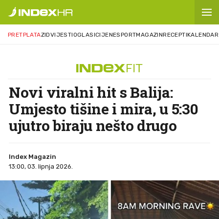
PRETPLATA
ZID
VIJESTI
OGLASI
CIJENE
SPORT
MAGAZIN
RECEPTI
KALENDAR
Novi viralni hit s Balija:
Umjesto tišine i mira, u 5:30
ujutro biraju nešto drugo
Index Magazin
13:00, 03. lipnja 2026.