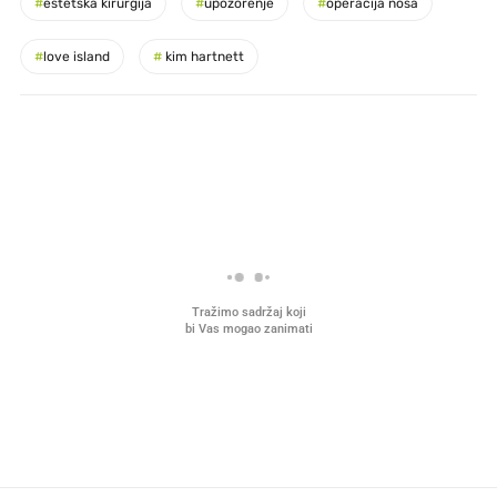
#
estetska kirurgija
#
upozorenje
#
operacija nosa
#
love island
#
kim hartnett
PROČITAJTE JOŠ
VIDEO
Liječnik otkrio kad je
Mokri prsti, kruh i paštet
najbolje vrijeme za skidanje
ritual koji nikad nismo p
dioptrije