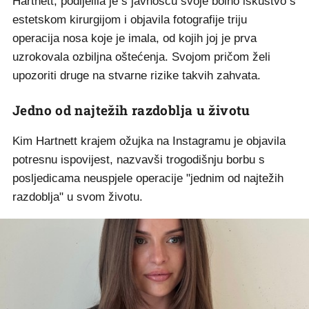
Hartnett, podijelila je s javnošću svoje bolno iskustvo s
estetskom kirurgijom i objavila fotografije triju
operacija nosa koje je imala, od kojih joj je prva
uzrokovala ozbiljna oštećenja. Svojom pričom želi
upozoriti druge na stvarne rizike takvih zahvata.
Jedno od najtežih razdoblja u životu
Kim Hartnett krajem ožujka na Instagramu je objavila
potresnu ispovijest, nazvavši trogodišnju borbu s
posljedicama neuspjele operacije "jednim od najtežih
razdoblja" u svom životu.