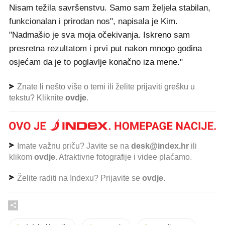
Nisam težila savršenstvu. Samo sam željela stabilan,
funkcionalan i prirodan nos", napisala je Kim.
"Nadmašio je sva moja očekivanja. Iskreno sam
presretna rezultatom i prvi put nakon mnogo godina
osjećam da je to poglavlje konačno iza mene."
Znate li nešto više o temi ili želite prijaviti grešku u
tekstu? Kliknite
ovdje
.
Imate važnu priču? Javite se na
desk@index.hr
ili
klikom
ovdje
. Atraktivne fotografije i videe plaćamo.
Želite raditi na Indexu? Prijavite se
ovdje
.