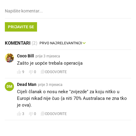
PRIJAVITE SE
KOMENTARI
(2)
Coco Bill
prije 3 mjeseca
Zašto je uopće trebala operacija
9
0
ODGOVORITE
Dead Man
prije 3 mjeseca
DM
Cijeli članak o nosu neke "zvijezde" za koju nitko u
Europi nikad nije čuo (a niti 70% Australaca ne zna tko
je ova).
3
0
ODGOVORITE
PROČITAJTE JOŠ