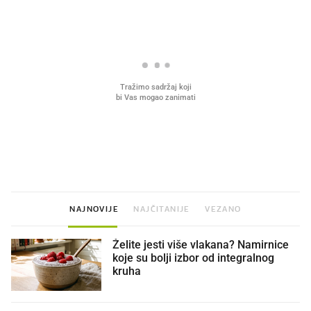
VIDEO
Liječnik otkrio kad je
Mokri prsti, kruh i paštet
najbolje vrijeme za skidanje
ritual koji nikad nismo p
dioptrije
NAJNOVIJE
NAJČITANIJE
VEZANO
Želite jesti više vlakana? Namirnice
koje su bolji izbor od integralnog
kruha