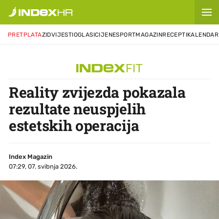
PRETPLATA
ZID
VIJESTI
OGLASI
CIJENE
SPORT
MAGAZIN
RECEPTI
KALENDAR
Reality zvijezda pokazala
rezultate neuspjelih
estetskih operacija
Index Magazin
07:29, 07. svibnja 2026.