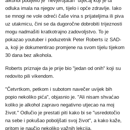
alkohol podijelio je "nevjerojatan" utjecaj koji je ta
odluka imala na njegov um, tijelo i opće zdravlje. Iako
se mnogi ne vole odreći čaše vina s prijateljima ili piva
uz utakmicu, čini se da dugoročne dobrobiti trijeznosti
mogu nadmašiti kratkotrajno zadovoljstvo. To je
pokazao youtuber i poduzetnik Peter Roberts iz SAD-
a, koji je dokumentirao promjene na svom tijelu tijekom
30 dana bez alkohola.
Roberts priznaje da je prije bio "jedan od onih" koji su
redovito pili vikendom.
"Četvrtkom, petkom i subotom navečer uvijek bih
popio nekoliko pića", objasnio je. "Ali nisam shvaćao
koliko je alkohol zapravo negativno utjecao na moj
život." Odlučio je prestati piti kako bi se "usredotočio
na sebe i pokušao poboljšati svoj život", a kako kaže,
pritom je naučio nekoliko važnih lekcija.