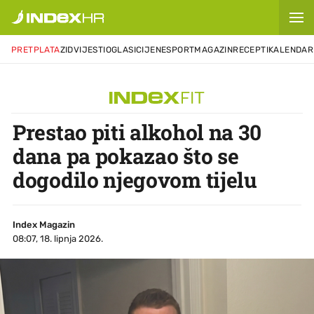
PRETPLATA
ZID
VIJESTI
OGLASI
CIJENE
SPORT
MAGAZIN
RECEPTI
KALENDAR
Prestao piti alkohol na 30
dana pa pokazao što se
dogodilo njegovom tijelu
Index Magazin
08:07, 18. lipnja 2026.