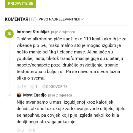
PRIJAVITE SE
KOMENTARI
(7)
Intrenet Stručljak
prije 2 mjeseca
IS
Tipično alkoholno piće sadži oko 110 kcal i ako ih je za
vikende pio 5-6, maksimalno što je mogao izgubiti je
nešto manje od 1kg tjelesne mase. Al najjače su
youtube, insta, tik-tok transformacije gdje su u pitanju
napete/nenapete poze, drukčije osvjetljenje, trpanje
testosterona u bulju i sl. Pa se naivcima stvori lažna
slika o svemu.
14
1
ODGOVORITE
Moyt Egadjo
prije 2 mjeseca
Nije stvar samo u masi izgubljenoj kroz kalorijski
deficit, alkohol uzrokuje zadrzavanje vode u tijelu, tijelo
se napuhne, pa covjek koji pije izgleda nekoliko kila
deblji nego sto vaga pokazuje.
3
0