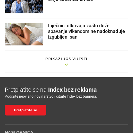
Liječnici otkrivaju zašto duže
spavanje vikendom ne nadoknađuje
izgubljeni san
PRIKAŽI JOŠ VIJESTI
Pretplatite se na
Index bez reklama
Podržite neovisno novinarstvo i čitajte Index bez bannera.
Pretplatite se
NASLOVNICA