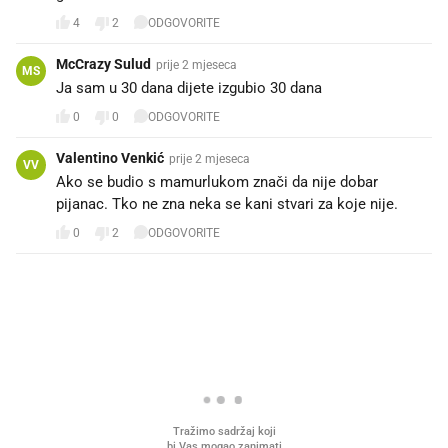
4
2
ODGOVORITE
McCrazy Sulud
prije 2 mjeseca
MS
Ja sam u 30 dana dijete izgubio 30 dana
0
0
ODGOVORITE
Valentino Venkić
prije 2 mjeseca
VV
Ako se budio s mamurlukom znači da nije dobar
pijanac. Tko ne zna neka se kani stvari za koje nije.
0
2
ODGOVORITE
PROČITAJTE JOŠ