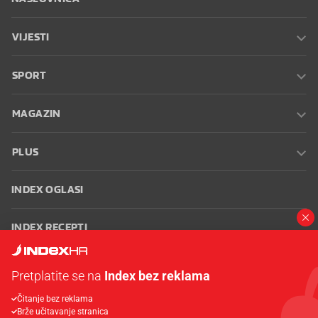
VIJESTI
SPORT
MAGAZIN
PLUS
INDEX OGLASI
INDEX RECEPTI
INFO
Pretplatite se na
Index bez reklama
Čitanje bez reklama
Oglašavanje
Zaposli se na Indexu
Kontakt
Impressum
Uvjeti
Brže učitavanje stranica
korištenja
Postavke kolačića