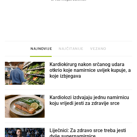
VIDEO
Liječnik otkrio kad je
Mokri prsti, kruh i paštet
najbolje vrijeme za skidanje
ritual koji nikad nismo p
dioptrije
NAJNOVIJE
NAJČITANIJE
VEZANO
Kardiokirurg nakon srčanog udara
otkrio koje namirnice uvijek kupuje, a
koje izbjegava
Kardiolozi izdvajaju jednu namirnicu
koju vrijedi jesti za zdravije srce
Liječnici: Za zdravo srce treba jesti
dvije supernamirnice