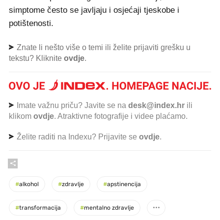
simptome često se javljaju i osjećaji tjeskobe i
potištenosti.
Znate li nešto više o temi ili želite prijaviti grešku u
tekstu? Kliknite
ovdje
.
Imate važnu priču? Javite se na
desk@index.hr
ili
klikom
ovdje
. Atraktivne fotografije i videe plaćamo.
Želite raditi na Indexu? Prijavite se
ovdje
.
#
alkohol
#
zdravlje
#
apstinencija
#
transformacija
#
mentalno zdravlje