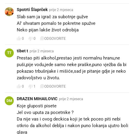
Spotrti Šlaprček
prije 2 mjeseca
Slab sam ja igrač za subotnje gužve
Al' shvatam pomalo te pokretne spužve
Neko pijan lakše život odrobija
0
0
ODGOVORITE
tibet t
prije 2 mjeseca
TT
Prestao piti alkohol,prestao jesti normalnu hranu,ne
puši,pije vodu,jede samo neke praške,puno vježba da bi
pokazao trbušnjake i mišiće,sad je pitanje gdje je neko
zadovoljstvo u životu.
0
1
ODGOVORITE
DRAZEN MIHAILOVIC
prije 2 mjeseca
DM
Koje gluposti pisete
Jel ovo uputa za pocetnike ?
Da nije vas i ovog deckica koji je tek poceo piti nebi
otkrio da alkohol deblja i nakon puno lokanja ujutro boli
glava