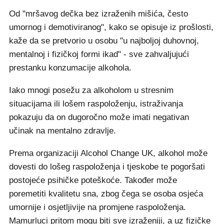
Od "mršavog dečka bez izraženih mišića, često
umornog i demotiviranog", kako se opisuje iz prošlosti,
kaže da se pretvorio u osobu "u najboljoj duhovnoj,
mentalnoj i fizičkoj formi ikad" - sve zahvaljujući
prestanku konzumacije alkohola.
Iako mnogi posežu za alkoholom u stresnim
situacijama ili lošem raspoloženju, istraživanja
pokazuju da on dugoročno može imati negativan
učinak na mentalno zdravlje.
Prema organizaciji Alcohol Change UK, alkohol može
dovesti do lošeg raspoloženja i tjeskobe te pogoršati
postojeće psihičke poteškoće. Također može
poremetiti kvalitetu sna, zbog čega se osoba osjeća
umornije i osjetljivije na promjene raspoloženja.
Mamurluci pritom mogu biti sve izraženiji, a uz fizičke