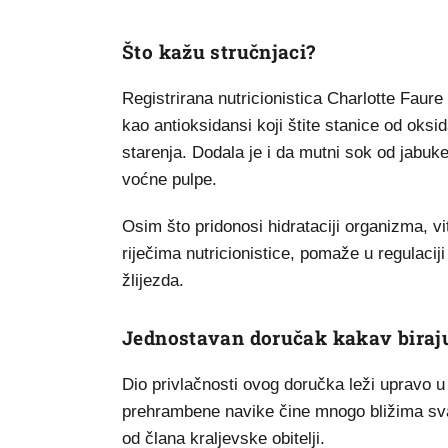
Što kažu stručnjaci?
Registrirana nutricionistica Charlotte Faure
kao antioksidansi koji štite stanice od ok
starenja. Dodala je i da mutni sok od jabuke
voćne pulpe.
Osim što pridonosi hidrataciji organizma, v
riječima nutricionistice, pomaže u regulaci
žlijezda.
Jednostavan doručak kakav biraju
Dio privlačnosti ovog doručka leži upravo u
prehrambene navike čine mnogo bližima sva
od člana kraljevske obitelji.