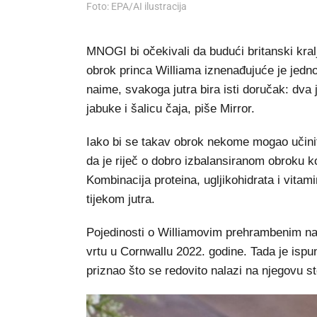
Foto: EPA/AI ilustracija
MNOGI bi očekivali da budući britanski kral
obrok princa Williama iznenađujuće je jedno
naime, svakoga jutra bira isti doručak: dva 
jabuke i šalicu čaja, piše Mirror.
Iako bi se takav obrok nekome mogao učiniti
da je riječ o dobro izbalansiranom obroku k
Kombinacija proteina, ugljikohidrata i vitam
tijekom jutra.
Pojedinosti o Williamovim prehrambenim na
vrtu u Cornwallu 2022. godine. Tada je ispu
priznao što se redovito nalazi na njegovu s