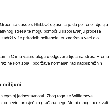
 Green za časopis HELLO! objasnila je da polifenoli djeluju
sidativnog stresa te mogu pomoći u usporavanju procesa
 sadrži više prirodnih polifenola jer zadržava veći dio
itamin C ima važnu ulogu u odgovoru tijela na stres. Prema
ji razine kortizola i podržava normalan rad nadbubrežnih
 milijuni
 njegovoj jednostavnosti. Zbog toga se Williamove
kodnevici prosječnih građana nego što bi mnogi očekivali