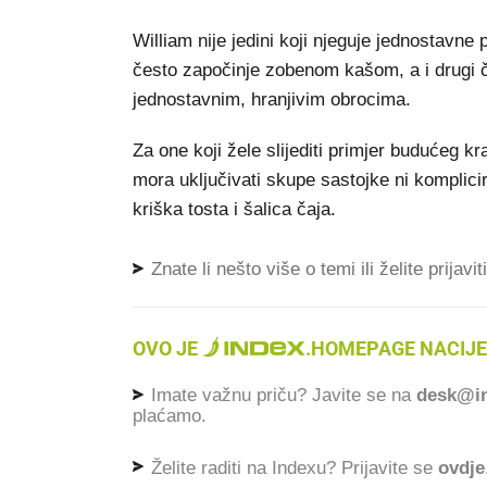
William nije jedini koji njeguje jednostavn
često započinje zobenom kašom, a i drugi čl
jednostavnim, hranjivim obrocima.
Za one koji žele slijediti primjer budućeg k
mora uključivati skupe sastojke ni komplici
kriška tosta i šalica čaja.
Znate li nešto više o temi ili želite prijavi
OVO JE
.
HOMEPAGE NACIJE
Imate važnu priču? Javite se na
desk@in
plaćamo.
Želite raditi na Indexu? Prijavite se
ovdje