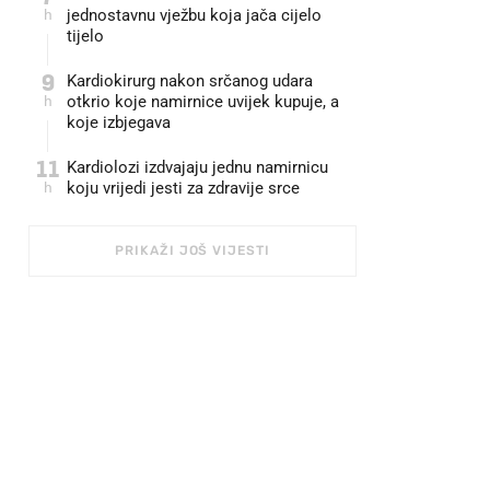
h
jednostavnu vježbu koja jača cijelo
tijelo
9
Kardiokirurg nakon srčanog udara
h
otkrio koje namirnice uvijek kupuje, a
koje izbjegava
11
Kardiolozi izdvajaju jednu namirnicu
h
koju vrijedi jesti za zdravije srce
PRIKAŽI JOŠ VIJESTI