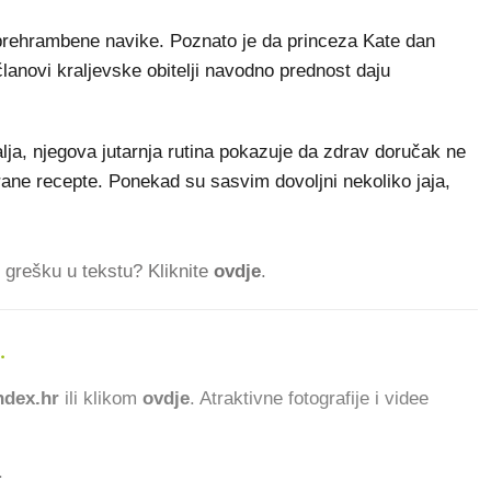
e prehrambene navike. Poznato je da princeza Kate dan
anovi kraljevske obitelji navodno prednost daju
ralja, njegova jutarnja rutina pokazuje da zdrav doručak ne
rane recepte. Ponekad su sasvim dovoljni nekoliko jaja,
ti grešku u tekstu? Kliknite
ovdje
.
.
902.347 ČITATELJA DAN
dex.hr
ili klikom
ovdje
. Atraktivne fotografije i videe
.