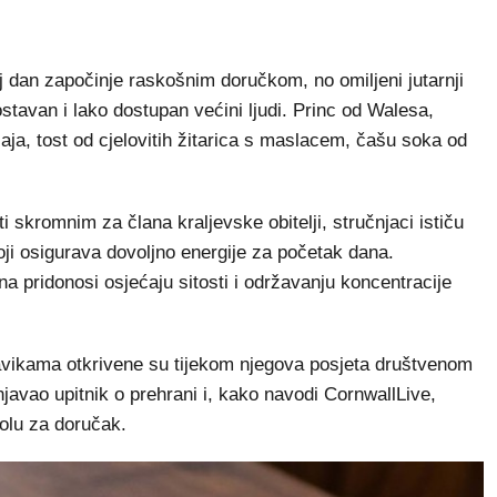
j dan započinje raskošnim doručkom, no omiljeni jutarnji
stavan i lako dostupan većini ljudi. Princ od Walesa,
jaja, tost od cjelovitih žitarica s maslacem, čašu soka od
 skromnim za člana kraljevske obitelji, stručnjaci ističu
oji osigurava dovoljno energije za početak dana.
ina pridonosi osjećaju sitosti i održavanju koncentracije
vikama otkrivene su tijekom njegova posjeta društvenom
njavao upitnik o prehrani i, kako navodi CornwallLive,
tolu za doručak.