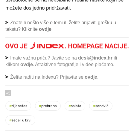
možete dosljedno pridržavati.
Znate li nešto više o temi ili želite prijaviti grešku u
tekstu? Kliknite
ovdje
.
Imate važnu priču? Javite se na
desk@index.hr
ili
klikom
ovdje
. Atraktivne fotografije i videe plaćamo.
Želite raditi na Indexu? Prijavite se
ovdje
.
#
dijabetes
#
prehrana
#
salata
#
sendvič
#
šećer u krvi