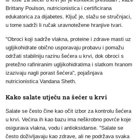
Brittany Poulson, nutricionistica i certificirana
edukatorica za dijabetes. Ključ je, slažu se stručnjaci,
u tome sadrži li ručak uravnotežene hranjive tvari.
"Obroci koji sadrže vlakna, proteine i zdrave masti uz
ugljikohidrate obično usporavaju probavu i pomažu
održati stabilniju razinu šećera u krvi, dok obroci s
pretežno rafiniranim ugljikohidratima i slatkom hranom
izazivaju nagli porast šećera", pojašnjava
nutricionistica Vandana Sheth.
Kako salate utječu na šećer u krvi
Salate se često čine kao očit izbor za kontrolu šećera
u krvi. Većina ih kao bazu ima neškrobno povrće koje
osigurava vlakna, vodu i antioksidanse. "Salate se
često doživljavaju kao zdrave, ali ne podržava svaka