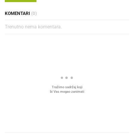
KOMENTARI
(0)
Trenutno nema komentara.
PROČITAJTE JOŠ
VIDEO
Liječnik otkrio kad je
Mokri prsti, kruh i paštet
najbolje vrijeme za skidanje
ritual koji nikad nismo p
dioptrije