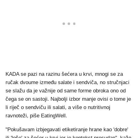
KADA se pazi na razinu šećera u krvi, mnogi se za
ručak dvoume između salate i sendviča, no stručnjaci
se slažu da je važnije od same forme obroka ono od
čega se on sastoji. Najbolji izbor manje ovisi o tome je
li riječ o sendviču ili salati, a više o nutritivnoj
ravnoteži, piše EatingWell.
"Pokušavam izbjegavati etiketiranje hrane kao 'dobre'
ili 'loše' za šećer u krvi jer je kontekst presudan", kaže