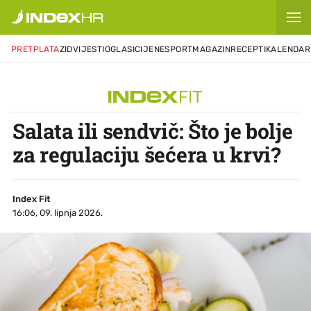
PRETPLATA
ZID
VIJESTI
OGLASI
CIJENE
SPORT
MAGAZIN
RECEPTI
KALENDAR
Salata ili sendvič: Što je bolje
za regulaciju šećera u krvi?
Index Fit
16:06, 09. lipnja 2026.