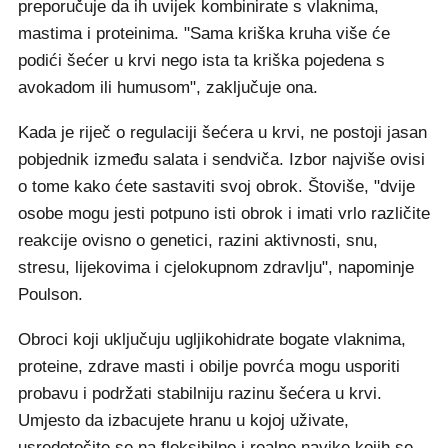
preporučuje da ih uvijek kombinirate s vlaknima,
mastima i proteinima. "Sama kriška kruha više će
podići šećer u krvi nego ista ta kriška pojedena s
avokadom ili humusom", zaključuje ona.
Kada je riječ o regulaciji šećera u krvi, ne postoji jasan
pobjednik između salata i sendviča. Izbor najviše ovisi
o tome kako ćete sastaviti svoj obrok. Štoviše, "dvije
osobe mogu jesti potpuno isti obrok i imati vrlo različite
reakcije ovisno o genetici, razini aktivnosti, snu,
stresu, lijekovima i cjelokupnom zdravlju", napominje
Poulson.
Obroci koji uključuju ugljikohidrate bogate vlaknima,
proteine, zdrave masti i obilje povrća mogu usporiti
probavu i podržati stabilniju razinu šećera u krvi.
Umjesto da izbacujete hranu u kojoj uživate,
usredotočite se na fleksibilne i realne navike kojih se