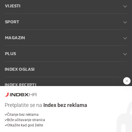
VIJESTI
SPORT
MAGAZIN
PLUS
INDEX OGLASI
INDEX RECEPTI
INFO
Pretplatite se na
Index bez reklama
Čitanje bez reklama
Oglašavanje
Zaposli se na Indexu
Kontakt
Impressum
Uvjeti
Brže učitavanje stranica
korištenja
Postavke kolačića
Otkažite kad god želite