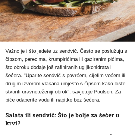
Važno je i što jedete uz sendvič. Često se poslužuju s
čipsom, perecima, krumpirićima ili gaziranim pićima,
što obroku dodaje još rafiniranih ugljikohidrata i
šećera. "Uparite sendvič s povrćem, cijelim voćem ili
drugim izvorom vlakana umjesto s čipsom kako biste
stvorili uravnoteženiji obrok", savjetuje Poulson. Za
piće odaberite vodu ili napitke bez šećera.
Salata ili sendvič: Što je bolje za šećer u
krvi?