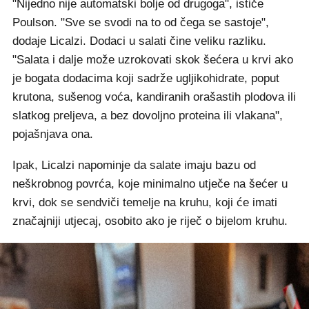
"Nijedno nije automatski bolje od drugoga", ističe
Poulson. "Sve se svodi na to od čega se sastoje",
dodaje Licalzi. Dodaci u salati čine veliku razliku.
"Salata i dalje može uzrokovati skok šećera u krvi ako
je bogata dodacima koji sadrže ugljikohidrate, poput
krutona, sušenog voća, kandiranih orašastih plodova ili
slatkog preljeva, a bez dovoljno proteina ili vlakana",
pojašnjava ona.
Ipak, Licalzi napominje da salate imaju bazu od
neškrobnog povrća, koje minimalno utječe na šećer u
krvi, dok se sendviči temelje na kruhu, koji će imati
značajniji utjecaj, osobito ako je riječ o bijelom kruhu.