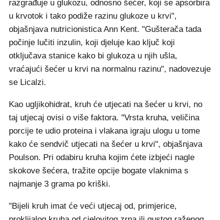
razgrađuje u glukozu, odnosno šećer, koji se apsorbira
u krvotok i tako podiže razinu glukoze u krvi",
objašnjava nutricionistica Ann Kent. "Gušterača tada
počinje lučiti inzulin, koji djeluje kao ključ koji
otključava stanice kako bi glukoza u njih ušla,
vraćajući šećer u krvi na normalnu razinu", nadovezuje
se Licalzi.
Kao ugljikohidrat, kruh će utjecati na šećer u krvi, no
taj utjecaj ovisi o više faktora. "Vrsta kruha, veličina
porcije te udio proteina i vlakana igraju ulogu u tome
kako će sendvič utjecati na šećer u krvi", objašnjava
Poulson. Pri odabiru kruha kojim ćete izbjeći nagle
skokove šećera, tražite opcije bogate vlaknima s
najmanje 3 grama po kriški.
"Bijeli kruh imat će veći utjecaj od, primjerice,
proklijalog kruha od cjelovitog zrna ili gustog raženog