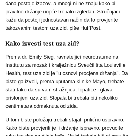
dana postaje izazov, a mnogi ni ne znaju kako bi
pravilno držanje uopće trebalo izgledati. Stručnjaci
kažu da postoji jednostavan način da to provjerite
takozvanim testom uza zid, piše HuffPost.
Kako izvesti test uza zid?
Prema dr. Emily Sieg, ravnateljici neurotraume na
Institutu za mozak i kralježnicu Sveučilišta Louisville
Health, test uza zid je "u osnovi procjena držanja". Da
biste ga izveli, prema uputama klinike Mayo, trebate
stati tako da su vam stražnjica, lopatice i glava
prislonjeni uza zid. Stopala bi trebala biti nekoliko
centimetara odmaknuta od zida.
U tom biste položaju trebali stajati prilično uspravno.
Kako biste provjerili je li držanje ispravno, provucite