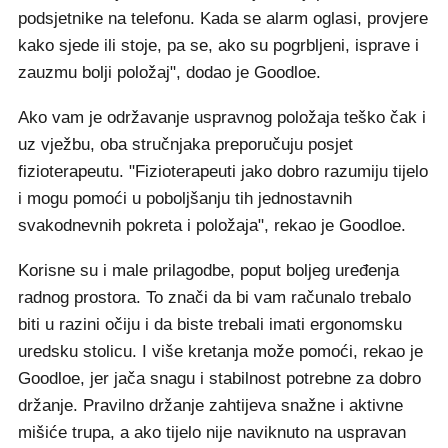
podsjetnike na telefonu. Kada se alarm oglasi, provjere
kako sjede ili stoje, pa se, ako su pogrbljeni, isprave i
zauzmu bolji položaj", dodao je Goodloe.
Ako vam je održavanje uspravnog položaja teško čak i
uz vježbu, oba stručnjaka preporučuju posjet
fizioterapeutu. "Fizioterapeuti jako dobro razumiju tijelo
i mogu pomoći u poboljšanju tih jednostavnih
svakodnevnih pokreta i položaja", rekao je Goodloe.
Korisne su i male prilagodbe, poput boljeg uređenja
radnog prostora. To znači da bi vam računalo trebalo
biti u razini očiju i da biste trebali imati ergonomsku
uredsku stolicu. I više kretanja može pomoći, rekao je
Goodloe, jer jača snagu i stabilnost potrebne za dobro
držanje. Pravilno držanje zahtijeva snažne i aktivne
mišiće trupa, a ako tijelo nije naviknuto na uspravan