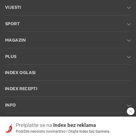
VIJESTI
SPORT
MAGAZIN
PLUS
INDEX OGLASI
INDEX RECEPTI
INFO
Oglašavanje
Zaposli se na Indexu
Kontakt
Impressum
Uvjeti
Pretplatite se na
Index bez reklama
korištenja
Postavke kolačića
Podržite neovisno novinarstvo i čitajte Index bez bannera.