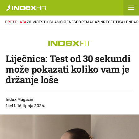
PRETPLATA
ZID
VIJESTI
OGLASI
CIJENE
SPORT
MAGAZIN
RECEPTI
KALENDAR
Liječnica: Test od 30 sekundi
može pokazati koliko vam je
držanje loše
Index Magazin
14:41, 16. lipnja 2026.