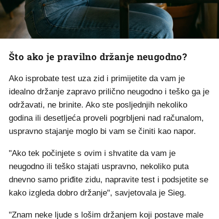
Što ako je pravilno držanje neugodno?
Ako isprobate test uza zid i primijetite da vam je
idealno držanje zapravo prilično neugodno i teško ga je
održavati, ne brinite. Ako ste posljednjih nekoliko
godina ili desetljeća proveli pogrbljeni nad računalom,
uspravno stajanje moglo bi vam se činiti kao napor.
"Ako tek počinjete s ovim i shvatite da vam je
neugodno ili teško stajati uspravno, nekoliko puta
dnevno samo priđite zidu, napravite test i podsjetite se
kako izgleda dobro držanje", savjetovala je Sieg.
"Znam neke ljude s lošim držanjem koji postave male