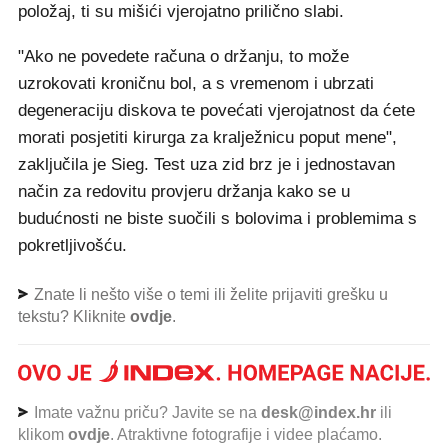
položaj, ti su mišići vjerojatno prilično slabi.
"Ako ne povedete računa o držanju, to može
uzrokovati kroničnu bol, a s vremenom i ubrzati
degeneraciju diskova te povećati vjerojatnost da ćete
morati posjetiti kirurga za kralježnicu poput mene",
zaključila je Sieg. Test uza zid brz je i jednostavan
način za redovitu provjeru držanja kako se u
budućnosti ne biste suočili s bolovima i problemima s
pokretljivošću.
Znate li nešto više o temi ili želite prijaviti grešku u
tekstu? Kliknite
ovdje
.
Imate važnu priču? Javite se na
desk@index.hr
ili
klikom
ovdje
. Atraktivne fotografije i videe plaćamo.