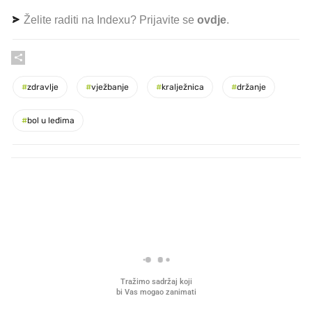
Želite raditi na Indexu? Prijavite se
ovdje
.
#
zdravlje
#
vježbanje
#
kralježnica
#
držanje
#
bol u leđima
PROČITAJTE JOŠ