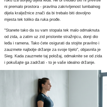
ruku iza donjeg dijela leđa. Ne bi trebalo biti ni previše
ni premalo prostora - pravilna zakrivljenost lumbalnog
dijela kralježnice znači da bi trebalo biti dovoljno
mjesta tek toliko da ruka prođe.
"Stanete tako da su vam stopala tek malo odmaknuta
od zida, a zatim uz zid prislonite stražnjicu, donji dio
leđa i ramena. Tako ćete osigurati da stojite pravilno i
zauzmete najbolje držanje za svoje tijelo", objasnila je
Sieg. Kada zauzmete taj položaj, odmaknite se od zida
i pokušajte ga zadržati - to je vaše idealno držanje.