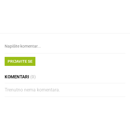
VIDEO
Liječnik otkrio kad je
Mokri prsti, kruh i paštet
najbolje vrijeme za skidanje
ritual koji nikad nismo p
dioptrije
PRIJAVITE SE
KOMENTARI
(0)
Trenutno nema komentara.
PROČITAJTE JOŠ