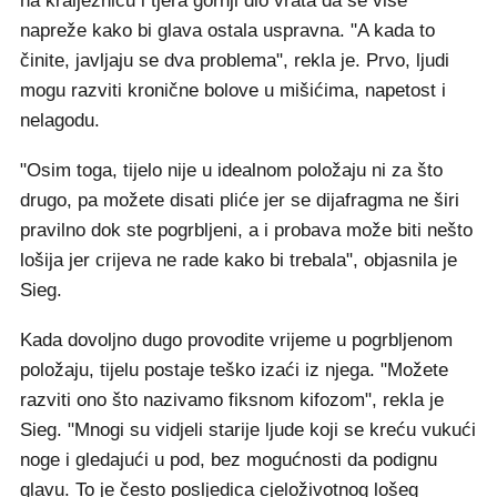
na kralježnicu i tjera gornji dio vrata da se više
napreže kako bi glava ostala uspravna. "A kada to
činite, javljaju se dva problema", rekla je. Prvo, ljudi
mogu razviti kronične bolove u mišićima, napetost i
nelagodu.
"Osim toga, tijelo nije u idealnom položaju ni za što
drugo, pa možete disati pliće jer se dijafragma ne širi
pravilno dok ste pogrbljeni, a i probava može biti nešto
lošija jer crijeva ne rade kako bi trebala", objasnila je
Sieg.
Kada dovoljno dugo provodite vrijeme u pogrbljenom
položaju, tijelu postaje teško izaći iz njega. "Možete
razviti ono što nazivamo fiksnom kifozom", rekla je
Sieg. "Mnogi su vidjeli starije ljude koji se kreću vukući
noge i gledajući u pod, bez mogućnosti da podignu
glavu. To je često posljedica cjeloživotnog lošeg