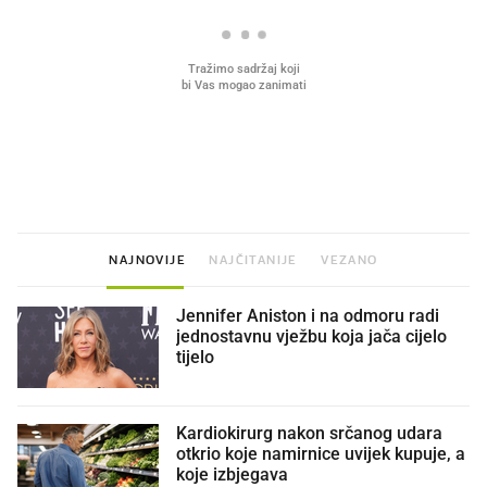
VIDEO
Liječnik otkrio kad je
Mokri prsti, kruh i paštet
najbolje vrijeme za skidanje
ritual koji nikad nismo p
dioptrije
NAJNOVIJE
NAJČITANIJE
VEZANO
Jennifer Aniston i na odmoru radi
jednostavnu vježbu koja jača cijelo
tijelo
Kardiokirurg nakon srčanog udara
otkrio koje namirnice uvijek kupuje, a
koje izbjegava