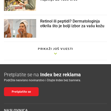
Retinol ili peptidi? Dermatologinja
otkrila što je bolji izbor za vašu kožu
PRIKAŽI JOŠ VIJESTI
Pretplatite se na
Index bez reklama
Podržite neovisno novinarstvo i čitajte Index bez bannera.
Pretplatite se
NASLOVNICA