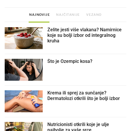
NAJNOVIJE
NAJČITANIJE
VEZANO
Želite jesti više vlakana? Namirnice
koje su bolji izbor od integralnog
kruha
Što je Ozempic kosa?
Krema ili sprej za sunčanje?
Dermatolozi otkrili što je bolji izbor
Nutricionisti otkrili koje je ulje
najbolje za vaše srce