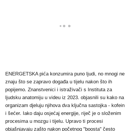
ENERGETSKA pića konzumira puno ljudi, no mnogi ne
znaju što se zapravo događa u tijelu nakon što ih
popijemo. Znanstvenici i istraživači s Instituta za
ljudsku anatomiju u videu iz 2023. objasnili su kako na
organizam djeluju njihova dva ključna sastojka - kofein
i šećer. Iako daju osjećaj energije, riječ je o složenim
procesima u mozgu i tijelu. Upravo ti procesi
objašnjavaju zašto nakon početnog "boosta" često