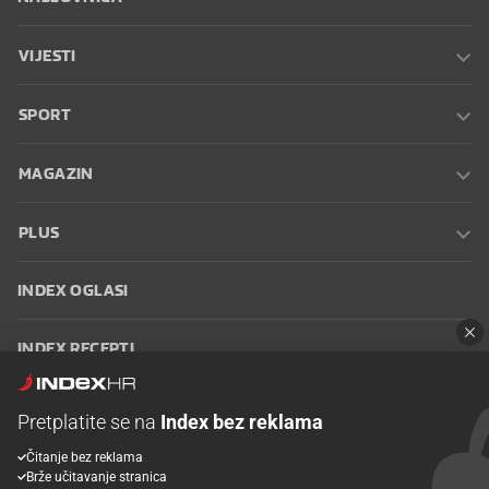
VIJESTI
SPORT
MAGAZIN
PLUS
INDEX OGLASI
INDEX RECEPTI
INFO
Pretplatite se na
Index bez reklama
Čitanje bez reklama
Oglašavanje
Zaposli se na Indexu
Kontakt
Impressum
Uvjeti
Brže učitavanje stranica
korištenja
Postavke kolačića