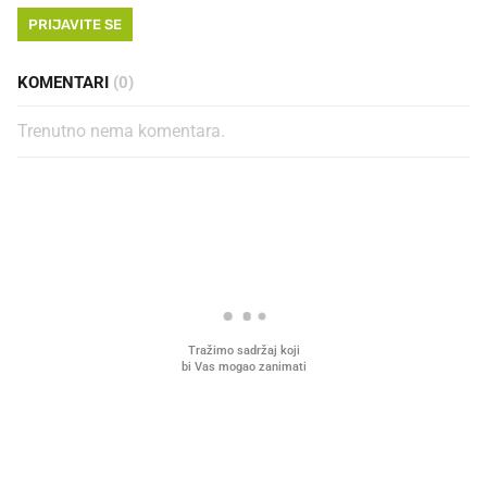
PRIJAVITE SE
KOMENTARI
(0)
Trenutno nema komentara.
PROČITAJTE JOŠ
VIDEO
Liječnik otkrio kad je
Mokri prsti, kruh i paštet
najbolje vrijeme za skidanje
ritual koji nikad nismo p
dioptrije