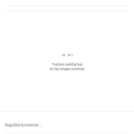
PROČITAJTE JOŠ
VIDEO
Liječnik otkrio kad je
Mokri prsti, kruh i paštet
najbolje vrijeme za skidanje
ritual koji nikad nismo p
dioptrije