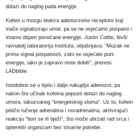
dolazi do naglog pada energije.
Kofein u mozgu blokira adenozinske receptore koji
inače signaliziraju umor, pa se ne osjećamo pospano i
imamo dojam povećane energije. Justin Cottle, bivši
ravnatelj laboratorija Instituta, objašnjava: "Mozak ne
prima signal pospanosti, zato se osjećate puni
energije, iako je zapravo niste dobili", prenosi
LADbible.
Istodobno se u tijelu i dalje nakuplja adenozin, pa
nakon što učinak kofeina popusti dolazi do naglog
umora, takozvanog "energetskog sloma". Uz to, kofein
potiče lučenje adrenalina i noradrenalina, aktivirajući
reakciju "bori se ili bježi", što može ubrzati rad srca i
opteretiti organizam bez stvarne potrebe.