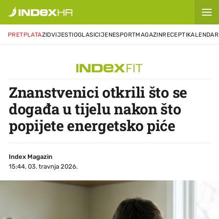
PRETPLATA
ZID
VIJESTI
OGLASI
CIJENE
SPORT
MAGAZIN
RECEPTI
KALENDAR
Znanstvenici otkrili što se
događa u tijelu nakon što
popijete energetsko piće
Index Magazin
15:44, 03. travnja 2026.