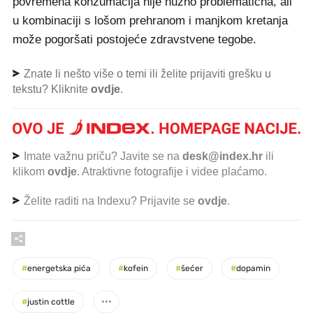
povremena konzumacija nije nužno problematična, ali
u kombinaciji s lošom prehranom i manjkom kretanja
može pogoršati postojeće zdravstvene tegobe.
Znate li nešto više o temi ili želite prijaviti grešku u
tekstu? Kliknite
ovdje
.
Imate važnu priču? Javite se na
desk@index.hr
ili
klikom
ovdje
. Atraktivne fotografije i videe plaćamo.
Želite raditi na Indexu? Prijavite se
ovdje
.
#
energetska pića
#
kofein
#
šećer
#
dopamin
#
justin cottle