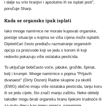
i dalje su vrlo hranjivi i apsolutno ih se isplati jesti",
poručuje Sharp.
Kada se organsko ipak isplati
Iako mnoge namirnice ne morate kupovati organske,
postoje situacije u kojima se viša cijena može isplatiti.
Dijetetičari često predlažu razmatranje organskih
opcija za proizvode koji se jedu s korom ili koji
redovito pokazuju više ostataka pesticida.
To uključuje bobičasto voće, jabuke, grožđe, špinat,
kelj i krumpir. Mnoge namirnice s popisa "Prljavih
dvanaest" (Dirty Dozen) Radne skupine za okoliš
(EWG) obično imaju više ostataka pesticida, tanju koru
ili se jedu cijele, što znači manju zaštitu. Neke obitelji
također mogu birati organsku hranu tijekom trudnoće ili
za malu djecu kao mjeru opreza, napominje