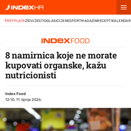
PRETPLATA
ZID
VIJESTI
OGLASI
CIJENE
SPORT
MAGAZIN
RECEPTI
KALENDAR
8 namirnica koje ne morate
kupovati organske, kažu
nutricionisti
Index Food
12:10, 11. lipnja 2026.