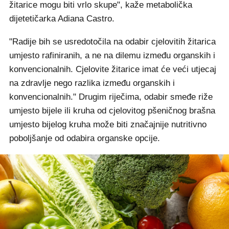
žitarice mogu biti vrlo skupe", kaže metabolička
dijetetičarka Adiana Castro.
"Radije bih se usredotočila na odabir cjelovitih žitarica
umjesto rafiniranih, a ne na dilemu između organskih i
konvencionalnih. Cjelovite žitarice imat će veći utjecaj
na zdravlje nego razlika između organskih i
konvencionalnih." Drugim riječima, odabir smeđe riže
umjesto bijele ili kruha od cjelovitog pšeničnog brašna
umjesto bijelog kruha može biti značajnije nutritivno
poboljšanje od odabira organske opcije.