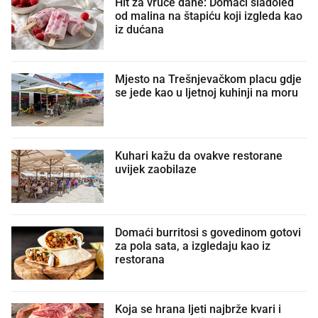
Hit za vruće dane: Domaći sladoled
od malina na štapiću koji izgleda kao
iz dućana
Mjesto na Trešnjevačkom placu gdje
se jede kao u ljetnoj kuhinji na moru
Kuhari kažu da ovakve restorane
uvijek zaobilaze
Domaći burritosi s govedinom gotovi
za pola sata, a izgledaju kao iz
restorana
Koja se hrana ljeti najbrže kvari i