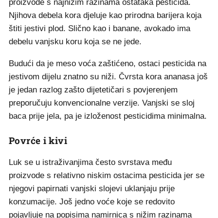
proizvode s najnižim razinama ostataka pesticida.
Njihova debela kora djeluje kao prirodna barijera koja
štiti jestivi plod. Slično kao i banane, avokado ima
debelu vanjsku koru koja se ne jede.
Budući da je meso voća zaštićeno, ostaci pesticida na
jestivom dijelu znatno su niži. Čvrsta kora ananasa još
je jedan razlog zašto dijetetičari s povjerenjem
preporučuju konvencionalne verzije. Vanjski se sloj
baca prije jela, pa je izloženost pesticidima minimalna.
Povrće i kivi
Luk se u istraživanjima često svrstava među
proizvode s relativno niskim ostacima pesticida jer se
njegovi papirnati vanjski slojevi uklanjaju prije
konzumacije. Još jedno voće koje se redovito
pojavljuje na popisima namirnica s nižim razinama