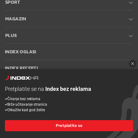
SPORT
MAGAZIN
PLUS
INDEX OGLASI
INDEX RECEPTI
INFO
Pretplatite se na
Index bez reklama
Čitanje bez reklama
Oglašavanje
Zaposli se na Indexu
Kontakt
Impressum
Uvjeti
Brže učitavanje stranica
korištenja
Postavke kolačića
Otkažite kad god želite
Pretplatite se
© 2026 Index