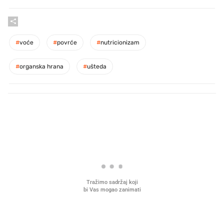
#
voće
#
povrće
#
nutricionizam
#
organska hrana
#
ušteda
PROČITAJTE JOŠ
U hrvatske hladnjake ušle su
VIDEO
Liječnik otkrio kad je