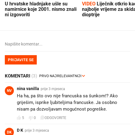
U hrvatske hladnjake ušle su
VIDEO
Liječnik otkrio kad je
namirnice koje 2001. nismo znali
najbolje vrijeme za skid
ni izgovoriti
dioptrije
PRIJAVITE SE
KOMENTARI
(3)
nina vanilla
prije 3 mjeseca
NV
Ha ha, pa što ovo nije francuska sa šunkom!? Ako
griješim, isprike ljubiteljima francuske. Ja osobno
nisam pa dozvoljavam mogućnost pogreške.
5
0
ODGOVORITE
D K
prije 3 mjeseca
DK