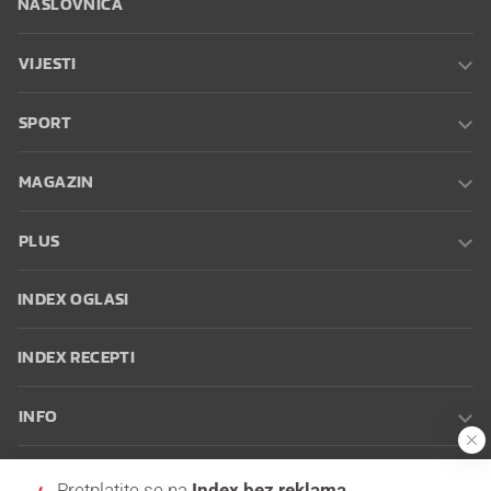
NASLOVNICA
VIJESTI
SPORT
MAGAZIN
PLUS
INDEX OGLASI
INDEX RECEPTI
INFO
Oglašavanje
Zaposli se na Indexu
Kontakt
Impressum
Uvjeti
Pretplatite se na
Index bez reklama