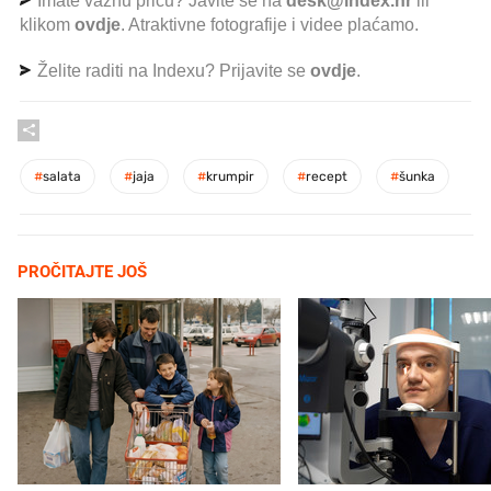
Imate važnu priču? Javite se na
desk@index.hr
ili
klikom
ovdje
. Atraktivne fotografije i videe plaćamo.
Želite raditi na Indexu? Prijavite se
ovdje
.
#
salata
#
jaja
#
krumpir
#
recept
#
šunka
PROČITAJTE JOŠ