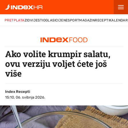
PRETPLATA
ZID
VIJESTI
OGLASI
CIJENE
SPORT
MAGAZIN
RECEPTI
KALENDAR
Ako volite krumpir salatu,
ovu verziju voljet ćete još
više
Index Recepti
15:10, 06. svibnja 2026.