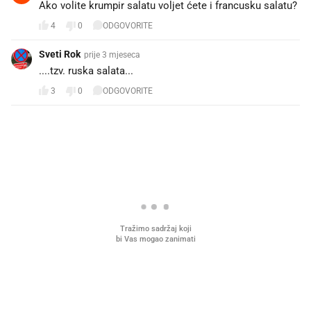
Ako volite krumpir salatu voljet ćete i francusku salatu?
4
0
ODGOVORITE
Sveti Rok
prije 3 mjeseca
....tzv. ruska salata...
3
0
ODGOVORITE
PROČITAJTE JOŠ
U hrvatske hladnjake ušle su
VIDEO
Liječnik otkrio kad je
namirnice koje 2001. nismo znali
najbolje vrijeme za skid
ni izgovoriti
dioptrije