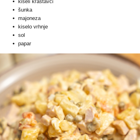
kiseli krastavci
šunka
majoneza
kiselo vrhnje
sol
papar