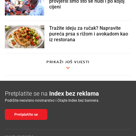
provjerili smo što se nudi i po kojoj
cijeni
Tražite ideju za ručak? Napravite
pureća prsa s rižom i avokadom kao
iz restorana
PRIKAŽI JOŠ VIJESTI
Pretplatite se na
Index bez reklama
Podržite neovisno novinarstvo i čitajte Index bez bannera.
Pretplatite se