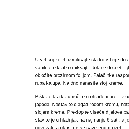
U velikoj zdjeli izmiksajte slatko vrhnje d
vaniliju te kratko miksajte dok ne dobijete
obložite prozirnom folijom. Palačinke raspo
ruba kalupa. Na dno nanesite sloj kreme.
Piškote kratko umočite u ohlađeni preljev o
jagoda. Nastavite slagati redom kremu, nato
slojem kreme. Preklopite viseće dijelove pala
stavite je u hladnjak na najmanje 6 sati, a j
povezati, a okusi će se savršeno prožeti.