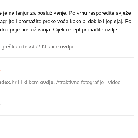
te je na tanjur za posluživanje. Po vrhu rasporedite svježe
rijte i premažite preko voća kako bi dobilo lijep sjaj. Po
no prije posluživanja. Cijeli recept pronađite
ovdje
.
ti grešku u tekstu? Kliknite
ovdje
.
.
492
dex.hr
ili klikom
ovdje
. Atraktivne fotografije i videe
.