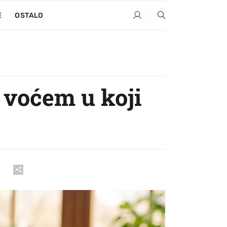
E
OSTALO
s voćem u koji