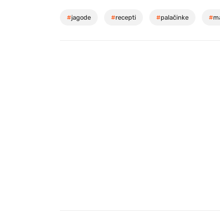
#
jagode
#
recepti
#
palačinke
#
ma