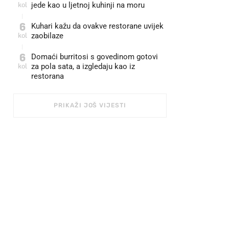
kol
jede kao u ljetnoj kuhinji na moru
6
Kuhari kažu da ovakve restorane uvijek
kol
zaobilaze
6
Domaći burritosi s govedinom gotovi
kol
za pola sata, a izgledaju kao iz
restorana
PRIKAŽI JOŠ VIJESTI