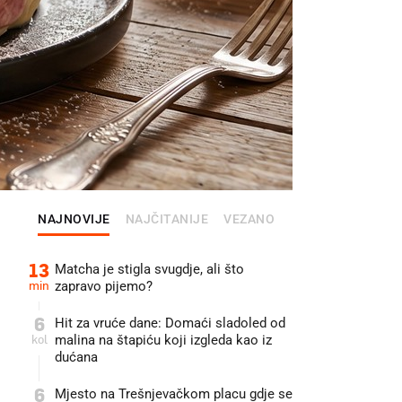
NAJNOVIJE
NAJČITANIJE
VEZANO
13
Matcha je stigla svugdje, ali što
min
zapravo pijemo?
6
Hit za vruće dane: Domaći sladoled od
kol
malina na štapiću koji izgleda kao iz
dućana
6
Mjesto na Trešnjevačkom placu gdje se