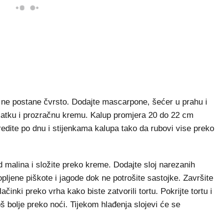
ok ne postane čvrsto. Dodajte mascarpone, šećer u prahu i
 glatku i prozračnu kremu. Kalup promjera 20 do 22 cm
redite po dnu i stijenkama kalupa tako da rubovi vise preko
d malina i složite preko kreme. Dodajte sloj narezanih
pljene piškote i jagode dok ne potrošite sastojke. Završite
činki preko vrha kako biste zatvorili tortu. Pokrijte tortu i
oš bolje preko noći. Tijekom hlađenja slojevi će se