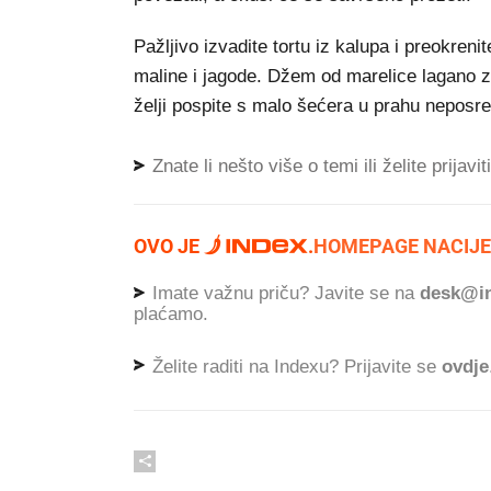
Pažljivo izvadite tortu iz kalupa i preokreni
maline i jagode. Džem od marelice lagano zag
želji pospite s malo šećera u prahu neposred
Znate li nešto više o temi ili želite prijavi
OVO JE
.
HOMEPAGE NACIJE
Imate važnu priču? Javite se na
desk@in
plaćamo.
Želite raditi na Indexu? Prijavite se
ovdje