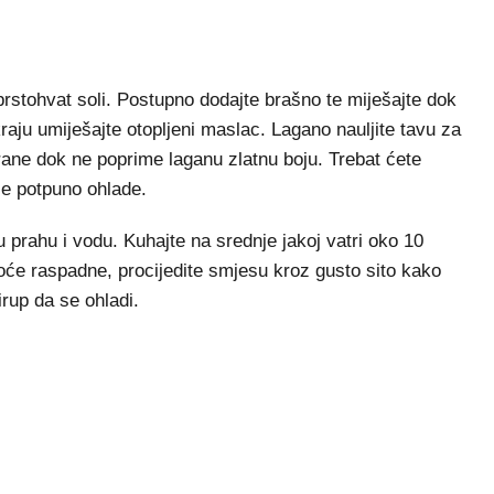
i prstohvat soli. Postupno dodajte brašno te miješajte dok
raju umiješajte otopljeni maslac. Lagano nauljite tavu za
trane dok ne poprime laganu zlatnu boju. Trebat ćete
 se potpuno ohlade.
prahu i vodu. Kuhajte na srednje jakoj vatri oko 10
će raspadne, procijedite smjesu kroz gusto sito kako
irup da se ohladi.