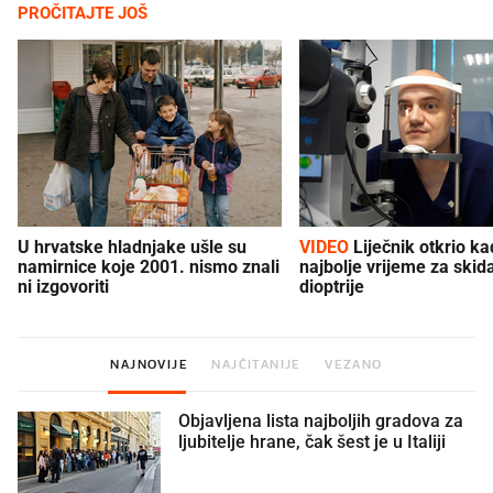
PROČITAJTE JOŠ
U hrvatske hladnjake ušle su
VIDEO
Liječnik otkrio kad je
namirnice koje 2001. nismo znali
najbolje vrijeme za skid
ni izgovoriti
dioptrije
NAJNOVIJE
NAJČITANIJE
VEZANO
Objavljena lista najboljih gradova za
ljubitelje hrane, čak šest je u Italiji