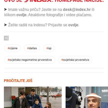
Imate važnu priču? Javite se na
desk@index.hr
ili
klikom
ovdje
. Atraktivne fotografije i videe plaćamo.
Želite raditi na Indexu? Prijavite se
ovdje
.
#
cijene
#
dallas
#
sp
#
svjetsko nogometno prvenstvo
#
svjetsko prvenstvo
PROČITAJTE JOŠ