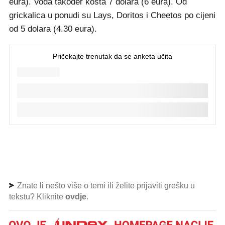
eura). Voda također košta 7 dolara (6 eura). Od
grickalica u ponudi su Lays, Doritos i Cheetos po cijeni
od 5 dolara (4.30 eura).
Znate li nešto više o temi ili želite prijaviti grešku u
tekstu? Kliknite
ovdje
.