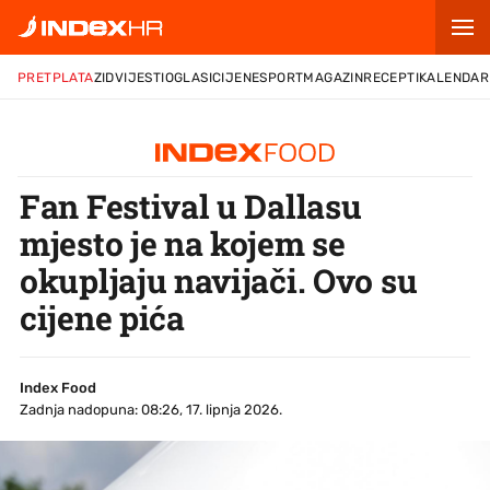
PRETPLATA
ZID
VIJESTI
OGLASI
CIJENE
SPORT
MAGAZIN
RECEPTI
KALENDAR
Fan Festival u Dallasu
mjesto je na kojem se
okupljaju navijači. Ovo su
cijene pića
Index Food
Zadnja nadopuna: 08:26, 17. lipnja 2026.