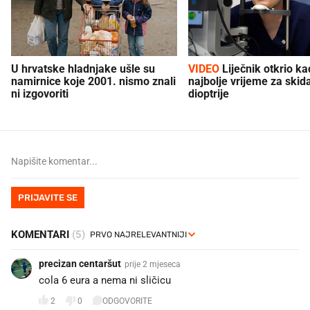
U hrvatske hladnjake ušle su
VIDEO
Liječnik otkrio kad je
namirnice koje 2001. nismo znali
najbolje vrijeme za skid
ni izgovoriti
dioptrije
PRIJAVITE SE
KOMENTARI
(5)
precizan centaršut
prije 2 mjeseca
cola 6 eura a nema ni sličicu
2
0
ODGOVORITE