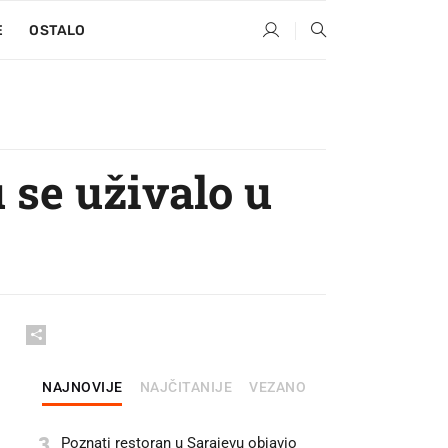
E
OSTALO
 se uživalo u
NAJNOVIJE
NAJČITANIJE
VEZANO
3
Poznati restoran u Sarajevu objavio