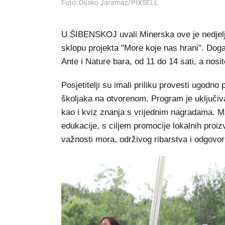
Foto: Dusko Jaramaz/PIXSELL
U ŠIBENSKOJ uvali Minerska ove je nedjelje
sklopu projekta "More koje nas hrani". Doga
Ante i Nature bara, od 11 do 14 sati, a nosi
Posjetitelji su imali priliku provesti ugodno
školjaka na otvorenom. Program je uključiva
kao i kviz znanja s vrijednim nagradama. Ma
edukacije, s ciljem promocije lokalnih proiz
važnosti mora, održivog ribarstva i odgov