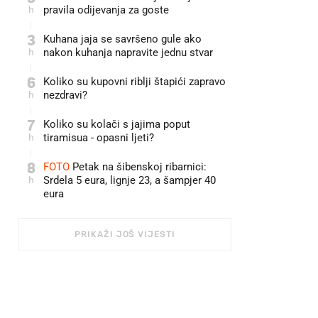
h
pravila odijevanja za goste
3
Kuhana jaja se savršeno gule ako
h
nakon kuhanja napravite jednu stvar
6
Koliko su kupovni riblji štapići zapravo
h
nezdravi?
7
Koliko su kolači s jajima poput
h
tiramisua - opasni ljeti?
8
FOTO
Petak na šibenskoj ribarnici:
h
Srdela 5 eura, lignje 23, a šampjer 40
eura
PRIKAŽI JOŠ VIJESTI