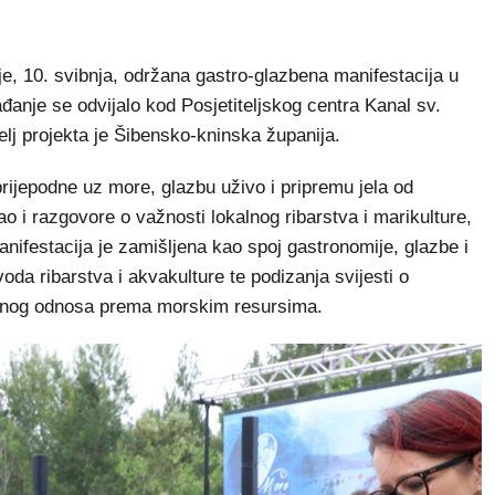
, 10. svibnja, održana gastro-glazbena manifestacija u
đanje se odvijalo kod Posjetiteljskog centra Kanal sv.
telj projekta je Šibensko-kninska županija.
 prijepodne uz more, glazbu uživo i pripremu jela od
o i razgovore o važnosti lokalnog ribarstva i marikulture,
nifestacija je zamišljena kao spoj gastronomije, glazbe i
voda ribarstva i akvakulture te podizanja svijesti o
ornog odnosa prema morskim resursima.