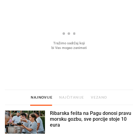
U hrvatske hladnjake ušle su
VIDEO
Liječnik otkrio kad je
namirnice koje 2001. nismo znali
najbolje vrijeme za skid
ni izgovoriti
dioptrije
NAJNOVIJE
NAJČITANIJE
VEZANO
Ribarska fešta na Pagu donosi pravu
morsku gozbu, sve porcije stoje 10
eura