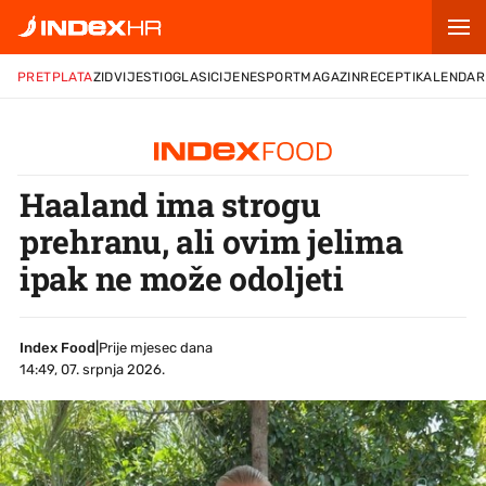
PRETPLATA
ZID
VIJESTI
OGLASI
CIJENE
SPORT
MAGAZIN
RECEPTI
KALENDAR
Haaland ima strogu
prehranu, ali ovim jelima
ipak ne može odoljeti
Index Food
|
Prije mjesec dana
14:49, 07. srpnja 2026.