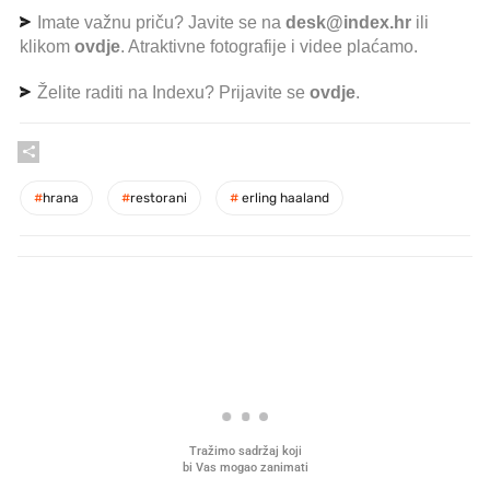
Imate važnu priču? Javite se na
desk@index.hr
ili
klikom
ovdje
. Atraktivne fotografije i videe plaćamo.
Želite raditi na Indexu? Prijavite se
ovdje
.
#
hrana
#
restorani
#
erling haaland
PROČITAJTE JOŠ