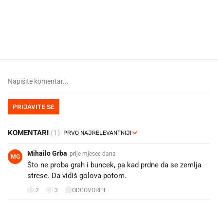
U hrvatske hladnjake ušle su
VIDEO
Liječnik otkrio kad je
namirnice koje 2001. nismo znali
najbolje vrijeme za skid
ni izgovoriti
dioptrije
PRIJAVITE SE
KOMENTARI
(1)
Mihailo Grba
prije mjesec dana
MG
Što ne proba grah i buncek, pa kad prdne da se zemlja
strese. Da vidiš golova potom.
2
3
ODGOVORITE
PROČITAJTE JOŠ