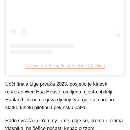
Objavu dijeli Erling Braut Haaland (@erling)
Uoči finala Lige prvaka 2023. posjetio je kineski
restoran Wen Hua House, omiljeno mjesto obitelji
Haaland još od njegova djetinjstva, gdje je naručio
slatko-kiselu piletinu i pekinšku patku.
Rado svraća i u Yummy Time, gdje se, prema riječima
vlasnika, najčešće počasti kebab pizzom.