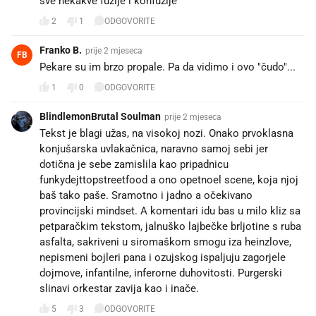
sve nekakve fuzije i konfuzije
2
1
ODGOVORITE
Franko B.
prije 2 mjeseca
FB
Pekare su im brzo propale. Pa da vidimo i ovo "čudo"...
1
0
ODGOVORITE
BlindlemonBrutal Soulman
prije 2 mjeseca
Tekst je blagi užas, na visokoj nozi. Onako prvoklasna
konjušarska uvlakačnica, naravno samoj sebi jer
dotična je sebe zamislila kao pripadnicu
funkydejttopstreetfood a ono opetnoel scene, koja njoj
baš tako paše. Sramotno i jadno a očekivano
provincijski mindset. A komentari idu bas u milo kliz sa
petparačkim tekstom, jalnuško lajbečke brljotine s ruba
asfalta, sakriveni u siromaškom smogu iza heinzlove,
nepismeni bojleri pana i ozujskog ispaljuju zagorjele
dojmove, infantilne, inferorne duhovitosti. Purgerski
slinavi orkestar zavija kao i inače.
5
3
ODGOVORITE