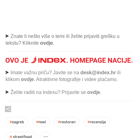
Znate li nešto više o temi ili želite prijaviti grešku u
tekstu? Kliknite
ovdje
.
Imate važnu priču? Javite se na
desk@index.hr
ili
klikom
ovdje
. Atraktivne fotografije i videe plaćamo.
Želite raditi na Indexu? Prijavite se
ovdje
.
#
zagreb
#
noel
#
restoran
#
recenzija
#
streetfood