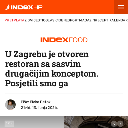
PRETPLATA
ZID
VIJESTI
OGLASI
CIJENE
SPORT
MAGAZIN
RECEPTI
KALENDAR
U Zagrebu je otvoren
restoran sa sasvim
drugačijim konceptom.
Posjetili smo ga
Piše:
Elvira Petak
21:46, 13. lipnja 2026.
1
/
14