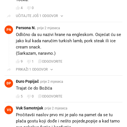
4
0
UČITAJTE JOŠ 1 ODGOVOR
Persona N.
prije 2 mjeseca
PN
Odlično da su nazivi hrane na engleskom. Osjećat ću se
jako kul kada naručim turkish lamb, pork steak ili ice
cream snack.
(Sarkazam, naravno.)
9
1
ODGOVORITE
PRIKAŽI 1 ODGOVOR
Đuro Popijač
prije 2 mjeseca
ĐP
Trajat će do Božića
5
0
ODGOVORITE
Vuk Samotnjak
prije 2 mjeseca
VS
Pročitavši naslov prvo mi je palo na pamet da se tu
plača gostu koji dođe i nešto pojede,popije a kad tamo