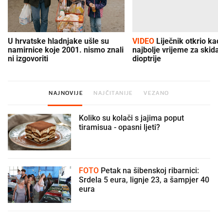
U hrvatske hladnjake ušle su
VIDEO
Liječnik otkrio kad je
namirnice koje 2001. nismo znali
najbolje vrijeme za skid
ni izgovoriti
dioptrije
NAJNOVIJE
NAJČITANIJE
VEZANO
Koliko su kolači s jajima poput
tiramisua - opasni ljeti?
FOTO
Petak na šibenskoj ribarnici:
Srdela 5 eura, lignje 23, a šampjer 40
eura