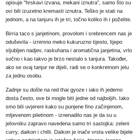
opisuje "hrskavi izvana, mekani iznutra", samo što su
ovi bili izuzetno kremasti iznutra. Teško je stati na
jednom, a na tanjuru ih je tri, točno koliko ih i poželite.
Birria taco s janjetinom, provolom i srebrencem nas je
oduševila - iznimno meko kukuruzno tijesto, lijepo
sljubljen nadjev, raskuhana i aromatična janjetina, vrlo
sočno i kao takvo je brzo nestalo s tanjura. Također,
ako se ovaj tanjur ne dijeli, radi se o konkretnom jelu
za jednu osobu.
Zadnje su došle na red thai gyoze i iako ih jedemo
dosta često, ove bi mogle biti jedne od najboljih. Iako
smo bili uvjereni kako su punjene fino začinjenom,
mljevenom piletinom - iznenadilo nas je da su u
jelovniku zapravo navedena samo tri sastojka: zeleni
curry, daikon i chilli. Daikon je inače vrsta velike bijele