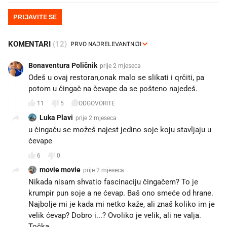
PRIJAVITE SE
KOMENTARI
(12)
Bonaventura Poličnik
prije 2 mjeseca
Odeš u ovaj restoran,onak malo se slikati i qrčiti, pa
potom u čingač na čevape da se pošteno najedeš.
11
5
ODGOVORITE
Luka Plavi
prije 2 mjeseca
u čingaču se možeš najest jedino soje koju stavljaju u
ćevape
6
0
movie movie
prije 2 mjeseca
Nikada nisam shvatio fascinaciju čingačem? To je
krumpir pun soje a ne ćevap. Baš ono smeće od hrane.
Najbolje mi je kada mi netko kaže, ali znaš koliko im je
velik ćevap? Dobro i...? Ovoliko je velik, ali ne valja.
Točka.