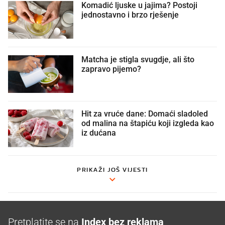
Komadić ljuske u jajima? Postoji
jednostavno i brzo rješenje
Matcha je stigla svugdje, ali što
zapravo pijemo?
Hit za vruće dane: Domaći sladoled
od malina na štapiću koji izgleda kao
iz dućana
PRIKAŽI JOŠ VIJESTI
Pretplatite se na
Index bez reklama