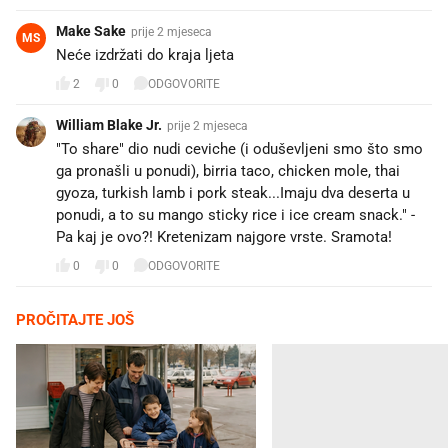
Make Sake
prije 2 mjeseca
MS
Neće izdržati do kraja ljeta
2
0
ODGOVORITE
William Blake Jr.
prije 2 mjeseca
"To share" dio nudi ceviche (i oduševljeni smo što smo
ga pronašli u ponudi), birria taco, chicken mole, thai
gyoza, turkish lamb i pork steak...Imaju dva deserta u
ponudi, a to su mango sticky rice i ice cream snack." -
Pa kaj je ovo?! Kretenizam najgore vrste. Sramota!
0
0
ODGOVORITE
PROČITAJTE JOŠ