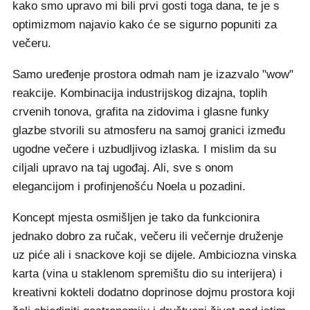
kako smo upravo mi bili prvi gosti toga dana, te je s
optimizmom najavio kako će se sigurno popuniti za
večeru.
Samo uređenje prostora odmah nam je izazvalo "wow"
reakcije. Kombinacija industrijskog dizajna, toplih
crvenih tonova, grafita na zidovima i glasne funky
glazbe stvorili su atmosferu na samoj granici između
ugodne večere i uzbudljivog izlaska. I mislim da su
ciljali upravo na taj ugođaj. Ali, sve s onom
elegancijom i profinjenošću Noela u pozadini.
Koncept mjesta osmišljen je tako da funkcionira
jednako dobro za ručak, večeru ili večernje druženje
uz piće ali i snackove koji se dijele. Ambiciozna vinska
karta (vina u staklenom spremištu dio su interijera) i
kreativni kokteli dodatno doprinose dojmu prostora koji