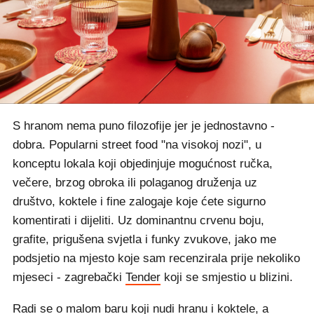
S hranom nema puno filozofije jer je jednostavno -
dobra. Popularni street food "na visokoj nozi", u
konceptu lokala koji objedinjuje mogućnost ručka,
večere, brzog obroka ili polaganog druženja uz
društvo, koktele i fine zalogaje koje ćete sigurno
komentirati i dijeliti. Uz dominantnu crvenu boju,
grafite, prigušena svjetla i funky zvukove, jako me
podsjetio na mjesto koje sam recenzirala prije nekoliko
mjeseci - zagrebački
Tender
koji se smjestio u blizini.
Radi se o malom baru koji nudi hranu i koktele, a