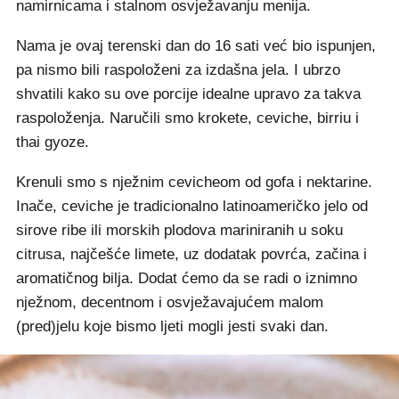
namirnicama i stalnom osvježavanju menija.
Nama je ovaj terenski dan do 16 sati već bio ispunjen,
pa nismo bili raspoloženi za izdašna jela. I ubrzo
shvatili kako su ove porcije idealne upravo za takva
raspoloženja. Naručili smo krokete, ceviche, birriu i
thai gyoze.
Krenuli smo s nježnim cevicheom od gofa i nektarine.
Inače, ceviche je tradicionalno latinoameričko jelo od
sirove ribe ili morskih plodova mariniranih u soku
citrusa, najčešće limete, uz dodatak povrća, začina i
aromatičnog bilja. Dodat ćemo da se radi o iznimno
nježnom, decentnom i osvježavajućem malom
(pred)jelu koje bismo ljeti mogli jesti svaki dan.