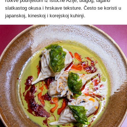
rotkve podrijetlom iz istočne Azije, blagog, lagano
slatkastog okusa i hrskave teksture. Često se koristi u
japanskoj, kineskoj i korejskoj kuhinji.