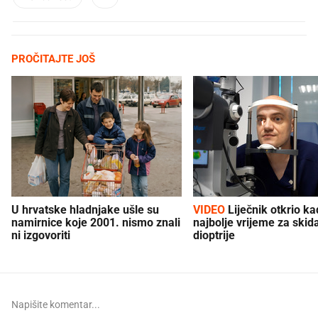
PROČITAJTE JOŠ
U hrvatske hladnjake ušle su
VIDEO
Liječnik otkrio kad je
namirnice koje 2001. nismo znali
najbolje vrijeme za skid
ni izgovoriti
dioptrije