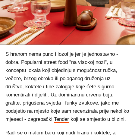
S hranom nema puno filozofije jer je jednostavno -
dobra. Popularni street food "na visokoj nozi", u
konceptu lokala koji objedinjuje mogućnost ručka,
večere, brzog obroka ili polaganog druženja uz
društvo, koktele i fine zalogaje koje ćete sigurno
komentirati i dijeliti. Uz dominantnu crvenu boju,
grafite, prigušena svjetla i funky zvukove, jako me
podsjetio na mjesto koje sam recenzirala prije nekoliko
mjeseci - zagrebački
Tender
koji se smjestio u blizini.
Radi se o malom baru koji nudi hranu i koktele, a