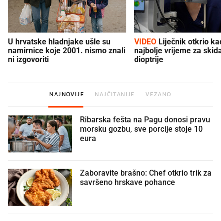
U hrvatske hladnjake ušle su
VIDEO
Liječnik otkrio kad je
namirnice koje 2001. nismo znali
najbolje vrijeme za skid
ni izgovoriti
dioptrije
NAJNOVIJE
NAJČITANIJE
VEZANO
Ribarska fešta na Pagu donosi pravu
morsku gozbu, sve porcije stoje 10
eura
Zaboravite brašno: Chef otkrio trik za
savršeno hrskave pohance