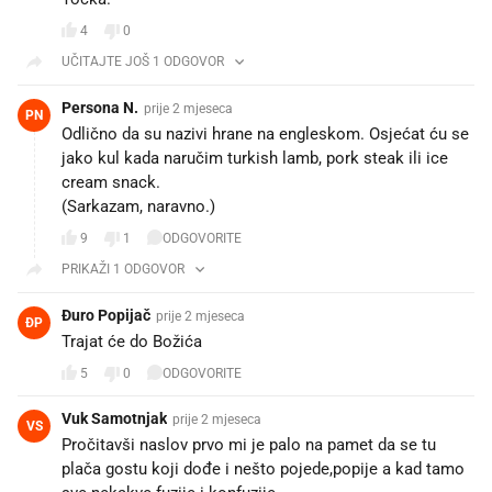
4
0
UČITAJTE JOŠ 1 ODGOVOR
Persona N.
prije 2 mjeseca
PN
Odlično da su nazivi hrane na engleskom. Osjećat ću se
jako kul kada naručim turkish lamb, pork steak ili ice
cream snack.
(Sarkazam, naravno.)
9
1
ODGOVORITE
PRIKAŽI 1 ODGOVOR
Đuro Popijač
prije 2 mjeseca
ĐP
Trajat će do Božića
5
0
ODGOVORITE
Vuk Samotnjak
prije 2 mjeseca
VS
Pročitavši naslov prvo mi je palo na pamet da se tu
plača gostu koji dođe i nešto pojede,popije a kad tamo