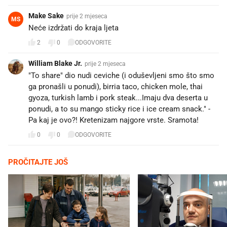
Make Sake
prije 2 mjeseca
MS
Neće izdržati do kraja ljeta
2
0
ODGOVORITE
William Blake Jr.
prije 2 mjeseca
"To share" dio nudi ceviche (i oduševljeni smo što smo
ga pronašli u ponudi), birria taco, chicken mole, thai
gyoza, turkish lamb i pork steak...Imaju dva deserta u
ponudi, a to su mango sticky rice i ice cream snack." -
Pa kaj je ovo?! Kretenizam najgore vrste. Sramota!
0
0
ODGOVORITE
PROČITAJTE JOŠ