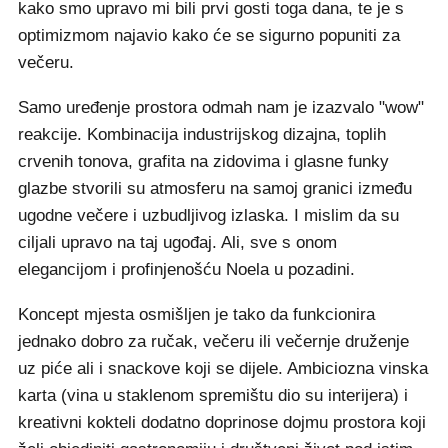
kako smo upravo mi bili prvi gosti toga dana, te je s
optimizmom najavio kako će se sigurno popuniti za
večeru.
Samo uređenje prostora odmah nam je izazvalo "wow"
reakcije. Kombinacija industrijskog dizajna, toplih
crvenih tonova, grafita na zidovima i glasne funky
glazbe stvorili su atmosferu na samoj granici između
ugodne večere i uzbudljivog izlaska. I mislim da su
ciljali upravo na taj ugođaj. Ali, sve s onom
elegancijom i profinjenošću Noela u pozadini.
Koncept mjesta osmišljen je tako da funkcionira
jednako dobro za ručak, večeru ili večernje druženje
uz piće ali i snackove koji se dijele. Ambiciozna vinska
karta (vina u staklenom spremištu dio su interijera) i
kreativni kokteli dodatno doprinose dojmu prostora koji