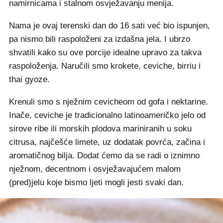
namirnicama i stalnom osvježavanju menija.
Nama je ovaj terenski dan do 16 sati već bio ispunjen,
pa nismo bili raspoloženi za izdašna jela. I ubrzo
shvatili kako su ove porcije idealne upravo za takva
raspoloženja. Naručili smo krokete, ceviche, birriu i
thai gyoze.
Krenuli smo s nježnim cevicheom od gofa i nektarine.
Inače, ceviche je tradicionalno latinoameričko jelo od
sirove ribe ili morskih plodova mariniranih u soku
citrusa, najčešće limete, uz dodatak povrća, začina i
aromatičnog bilja. Dodat ćemo da se radi o iznimno
nježnom, decentnom i osvježavajućem malom
(pred)jelu koje bismo ljeti mogli jesti svaki dan.