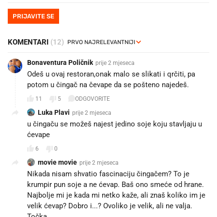
PRIJAVITE SE
KOMENTARI
(12)
Bonaventura Poličnik
prije 2 mjeseca
Odeš u ovaj restoran,onak malo se slikati i qrčiti, pa
potom u čingač na čevape da se pošteno najedeš.
11
5
ODGOVORITE
Luka Plavi
prije 2 mjeseca
u čingaču se možeš najest jedino soje koju stavljaju u
ćevape
6
0
movie movie
prije 2 mjeseca
Nikada nisam shvatio fascinaciju čingačem? To je
krumpir pun soje a ne ćevap. Baš ono smeće od hrane.
Najbolje mi je kada mi netko kaže, ali znaš koliko im je
velik ćevap? Dobro i...? Ovoliko je velik, ali ne valja.
Točka.