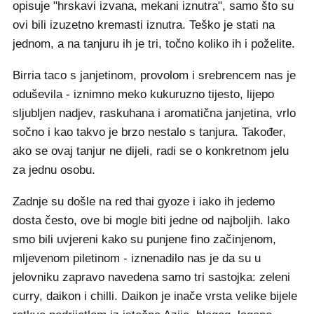
opisuje "hrskavi izvana, mekani iznutra", samo što su
ovi bili izuzetno kremasti iznutra. Teško je stati na
jednom, a na tanjuru ih je tri, točno koliko ih i poželite.
Birria taco s janjetinom, provolom i srebrencem nas je
oduševila - iznimno meko kukuruzno tijesto, lijepo
sljubljen nadjev, raskuhana i aromatična janjetina, vrlo
sočno i kao takvo je brzo nestalo s tanjura. Također,
ako se ovaj tanjur ne dijeli, radi se o konkretnom jelu
za jednu osobu.
Zadnje su došle na red thai gyoze i iako ih jedemo
dosta često, ove bi mogle biti jedne od najboljih. Iako
smo bili uvjereni kako su punjene fino začinjenom,
mljevenom piletinom - iznenadilo nas je da su u
jelovniku zapravo navedena samo tri sastojka: zeleni
curry, daikon i chilli. Daikon je inače vrsta velike bijele