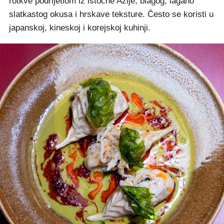
rotkve podrijetlom iz istočne Azije, blagog, lagano
slatkastog okusa i hrskave teksture. Često se koristi u
japanskoj, kineskoj i korejskoj kuhinji.