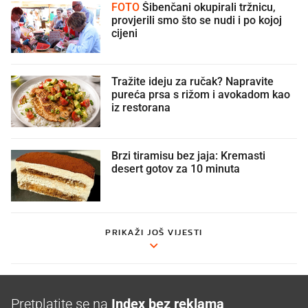
FOTO
Šibenčani okupirali tržnicu,
provjerili smo što se nudi i po kojoj
cijeni
Tražite ideju za ručak? Napravite
pureća prsa s rižom i avokadom kao
iz restorana
Brzi tiramisu bez jaja: Kremasti
desert gotov za 10 minuta
PRIKAŽI JOŠ VIJESTI
Pretplatite se na
Index bez reklama