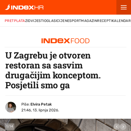
PRETPLATA
ZID
VIJESTI
OGLASI
CIJENE
SPORT
MAGAZIN
RECEPTI
KALENDAR
U Zagrebu je otvoren
restoran sa sasvim
drugačijim konceptom.
Posjetili smo ga
Piše:
Elvira Petak
21:46, 13. lipnja 2026.
1
/
14