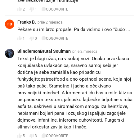
sve nekakve fuzije i konfuzije
2
1
ODGOVORITE
Franko B.
prije 2 mjeseca
FB
Pekare su im brzo propale. Pa da vidimo i ovo "čudo"...
1
0
ODGOVORITE
BlindlemonBrutal Soulman
prije 2 mjeseca
Tekst je blagi užas, na visokoj nozi. Onako prvoklasna
konjušarska uvlakačnica, naravno samoj sebi jer
dotična je sebe zamislila kao pripadnicu
funkydejttopstreetfood a ono opetnoel scene, koja njoj
baš tako paše. Sramotno i jadno a očekivano
provincijski mindset. A komentari idu bas u milo kliz sa
petparačkim tekstom, jalnuško lajbečke brljotine s ruba
asfalta, sakriveni u siromaškom smogu iza heinzlove,
nepismeni bojleri pana i ozujskog ispaljuju zagorjele
dojmove, infantilne, inferorne duhovitosti. Purgerski
slinavi orkestar zavija kao i inače.
5
3
ODGOVORITE