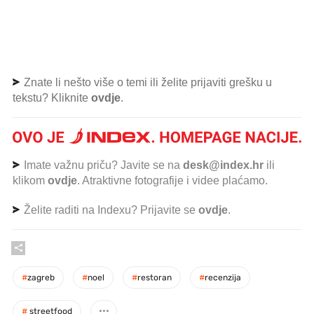
Znate li nešto više o temi ili želite prijaviti grešku u
tekstu? Kliknite
ovdje
.
Imate važnu priču? Javite se na
desk@index.hr
ili
klikom
ovdje
. Atraktivne fotografije i videe plaćamo.
Želite raditi na Indexu? Prijavite se
ovdje
.
#
zagreb
#
noel
#
restoran
#
recenzija
#
streetfood