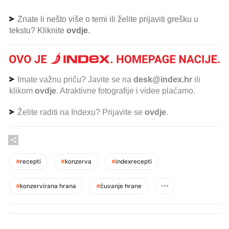
Znate li nešto više o temi ili želite prijaviti grešku u
tekstu? Kliknite
ovdje
.
Imate važnu priču? Javite se na
desk@index.hr
ili
klikom
ovdje
. Atraktivne fotografije i videe plaćamo.
Želite raditi na Indexu? Prijavite se
ovdje
.
#
recepti
#
konzerva
#
indexrecepti
#
konzervirana hrana
#
čuvanje hrane