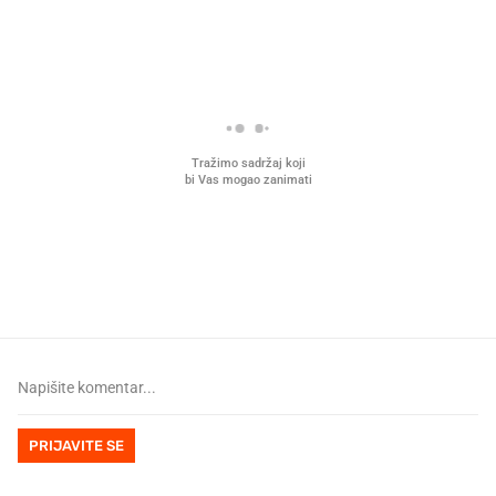
PROČITAJTE JOŠ
U hrvatske hladnjake ušle su
VIDEO
Liječnik otkrio kad je
namirnice koje 2001. nismo znali
najbolje vrijeme za skid
ni izgovoriti
dioptrije
PRIJAVITE SE