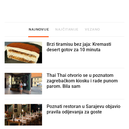
namirnice koje 2001. nismo znali
najbolje vrijeme za skid
ni izgovoriti
dioptrije
NAJNOVIJE
NAJČITANIJE
VEZANO
Brzi tiramisu bez jaja: Kremasti
desert gotov za 10 minuta
Thai Thai otvorio se u poznatom
zagrebačkom kiosku i rade punom
parom. Bila sam
Poznati restoran u Sarajevu objavio
pravila odijevanja za goste