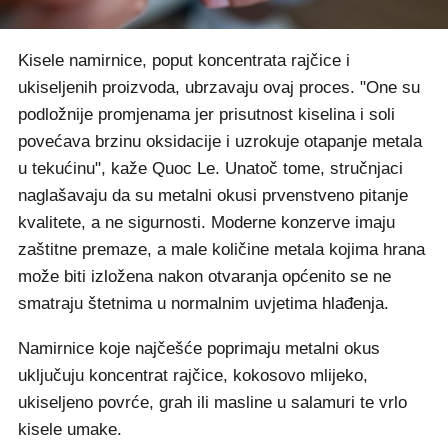
Kisele namirnice, poput koncentrata rajčice i
ukiseljenih proizvoda, ubrzavaju ovaj proces. "One su
podložnije promjenama jer prisutnost kiselina i soli
povećava brzinu oksidacije i uzrokuje otapanje metala
u tekućinu", kaže Quoc Le. Unatoč tome, stručnjaci
naglašavaju da su metalni okusi prvenstveno pitanje
kvalitete, a ne sigurnosti. Moderne konzerve imaju
zaštitne premaze, a male količine metala kojima hrana
može biti izložena nakon otvaranja općenito se ne
smatraju štetnima u normalnim uvjetima hlađenja.
Namirnice koje najčešće poprimaju metalni okus
uključuju koncentrat rajčice, kokosovo mlijeko,
ukiseljeno povrće, grah ili masline u salamuri te vrlo
kisele umake.