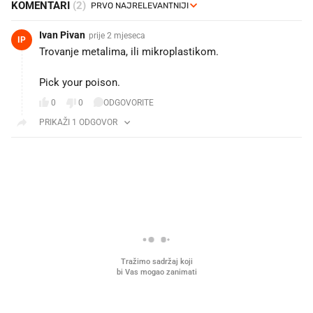
KOMENTARI
(2)
Ivan Pivan
prije 2 mjeseca
IP
Trovanje metalima, ili mikroplastikom.
Pick your poison.
0
0
ODGOVORITE
PRIKAŽI 1 ODGOVOR
PROČITAJTE JOŠ
U hrvatske hladnjake ušle su
VIDEO
Liječnik otkrio kad je