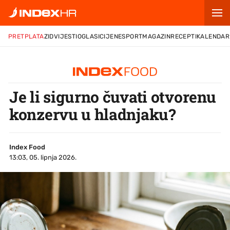
PRETPLATA
ZID
VIJESTI
OGLASI
CIJENE
SPORT
MAGAZIN
RECEPTI
KALENDAR
Je li sigurno čuvati otvorenu
konzervu u hladnjaku?
Index Food
13:03, 05. lipnja 2026.