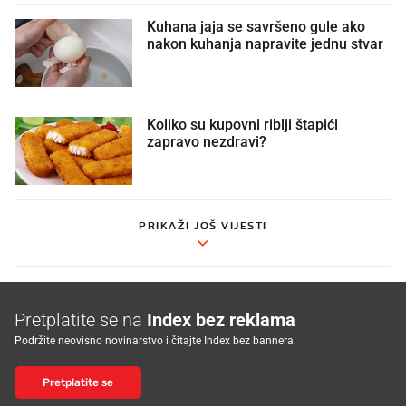
Kuhana jaja se savršeno gule ako
nakon kuhanja napravite jednu stvar
Koliko su kupovni riblji štapići
zapravo nezdravi?
PRIKAŽI JOŠ VIJESTI
Pretplatite se na
Index bez reklama
Podržite neovisno novinarstvo i čitajte Index bez bannera.
Pretplatite se