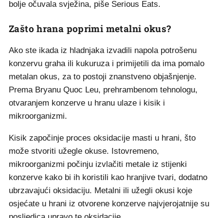
bolje očuvala svježina, piše Serious Eats.
Zašto hrana poprimi metalni okus?
Ako ste ikada iz hladnjaka izvadili napola potrošenu
konzervu graha ili kukuruza i primijetili da ima pomalo
metalan okus, za to postoji znanstveno objašnjenje.
Prema Bryanu Quoc Leu, prehrambenom tehnologu,
otvaranjem konzerve u hranu ulaze i kisik i
mikroorganizmi.
Kisik započinje proces oksidacije masti u hrani, što
može stvoriti užegle okuse. Istovremeno,
mikroorganizmi počinju izvlačiti metale iz stijenki
konzerve kako bi ih koristili kao hranjive tvari, dodatno
ubrzavajući oksidaciju. Metalni ili užegli okusi koje
osjećate u hrani iz otvorene konzerve najvjerojatnije su
posljedica upravo te oksidacije.