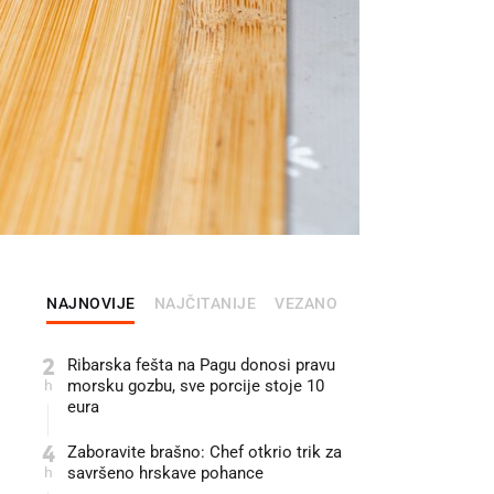
NAJNOVIJE
NAJČITANIJE
VEZANO
2
Ribarska fešta na Pagu donosi pravu
h
morsku gozbu, sve porcije stoje 10
eura
4
Zaboravite brašno: Chef otkrio trik za
h
savršeno hrskave pohance