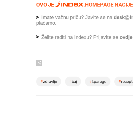
OVO JE
.
HOMEPAGE NACIJE
Imate važnu priču? Javite se na
desk@in
plaćamo.
Želite raditi na Indexu? Prijavite se
ovdje
#
zdravlje
#
čaj
#
šparoge
#
recept