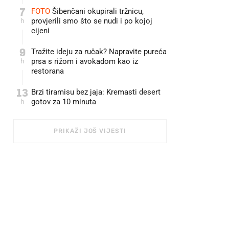
7
FOTO
Šibenčani okupirali tržnicu,
h
provjerili smo što se nudi i po kojoj
cijeni
9
Tražite ideju za ručak? Napravite pureća
h
prsa s rižom i avokadom kao iz
restorana
13
Brzi tiramisu bez jaja: Kremasti desert
h
gotov za 10 minuta
PRIKAŽI JOŠ VIJESTI