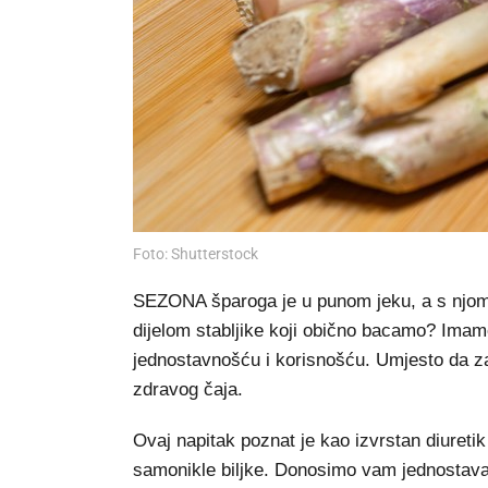
Foto: Shutterstock
SEZONA šparoga je u punom jeku, a s njom i 
dijelom stabljike koji obično bacamo? Imam
jednostavnošću i korisnošću. Umjesto da zav
zdravog čaja.
Ovaj napitak poznat je kao izvrstan diuretik
samonikle biljke. Donosimo vam jednostava