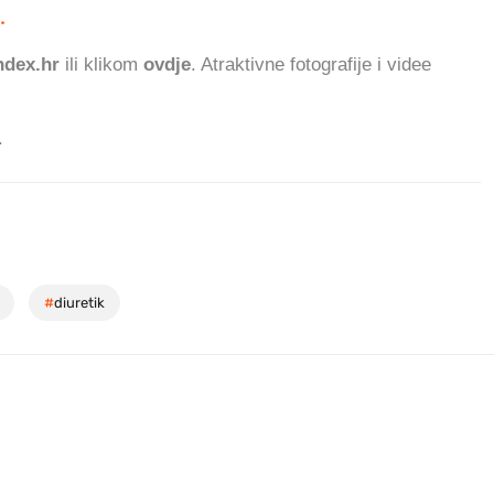
.
938.274 ČITATEL
dex.hr
ili klikom
ovdje
. Atraktivne fotografije i videe
.
#
diuretik