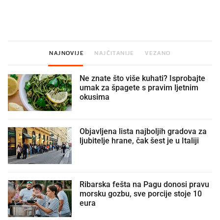
U hrvatske hladnjake ušle su
VIDEO
Liječnik otkrio kad je
namirnice koje 2001. nismo znali
najbolje vrijeme za skid
ni izgovoriti
dioptrije
NAJNOVIJE
NAJČITANIJE
VEZANO
Ne znate što više kuhati? Isprobajte
umak za špagete s pravim ljetnim
okusima
Objavljena lista najboljih gradova za
ljubitelje hrane, čak šest je u Italiji
Ribarska fešta na Pagu donosi pravu
morsku gozbu, sve porcije stoje 10
eura