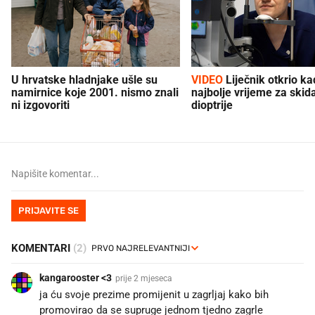
U hrvatske hladnjake ušle su
VIDEO
Liječnik otkrio kad je
namirnice koje 2001. nismo znali
najbolje vrijeme za skid
ni izgovoriti
dioptrije
PRIJAVITE SE
KOMENTARI
(2)
kangarooster <3
prije 2 mjeseca
ja ću svoje prezime promijenit u zagrljaj kako bih
promovirao da se supruge jednom tjedno zagrle