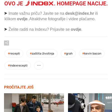
Imate važnu priču? Javite se na
desk@index.hr
ili
klikom
ovdje
. Atraktivne fotografije i videe plaćamo.
Želite raditi na Indexu? Prijavite se
ovdje
.
#
recepti
#
zaštita životinja
#
grah
#
kevin bacon
#
indexrecepti
PROČITAJTE JOŠ