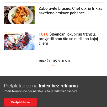
Zaboravite brašno: Chef otkrio trik za
savršeno hrskave pohance
FOTO
Šibenčani okupirali tržnicu,
provjerili smo što se nudi i po kojoj
cijeni
PRIKAŽI JOŠ VIJESTI
Pretplatite se na
Index bez reklama
Podržite neovisno novinarstvo i čitajte Index bez bannera.
Pretplatite se