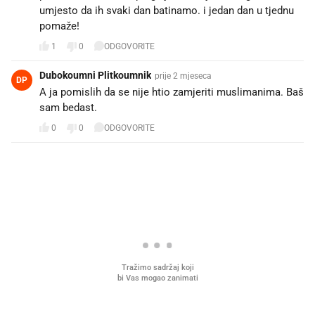
umjesto da ih svaki dan batinamo. i jedan dan u tjednu
pomaže!
1
0
ODGOVORITE
Dubokoumni Plitkoumnik
prije 2 mjeseca
DP
A ja pomislih da se nije htio zamjeriti muslimanima. Baš
sam bedast.
0
0
ODGOVORITE
PROČITAJTE JOŠ