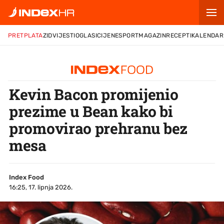
PRETPLATA
ZID
VIJESTI
OGLASI
CIJENE
SPORT
MAGAZIN
RECEPTI
KALENDAR
Kevin Bacon promijenio
prezime u Bean kako bi
promovirao prehranu bez
mesa
Index Food
16:25, 17. lipnja 2026.