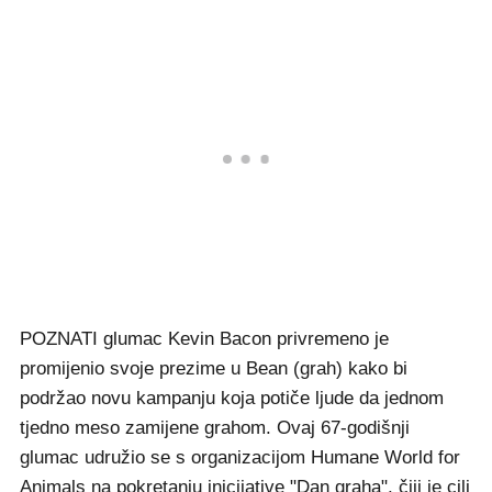
POZNATI glumac Kevin Bacon privremeno je
promijenio svoje prezime u Bean (grah) kako bi
podržao novu kampanju koja potiče ljude da jednom
tjedno meso zamijene grahom. Ovaj 67-godišnji
glumac udružio se s organizacijom Humane World for
Animals na pokretanju inicijative "Dan graha", čiji je cilj