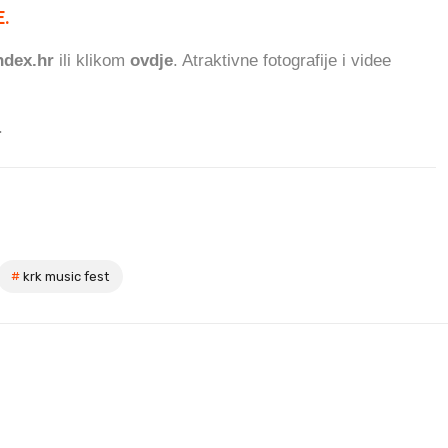
.
101.060
ČITATELJA DANAS.
dex.hr
ili klikom
ovdje
. Atraktivne fotografije i videe
.
#
krk music fest