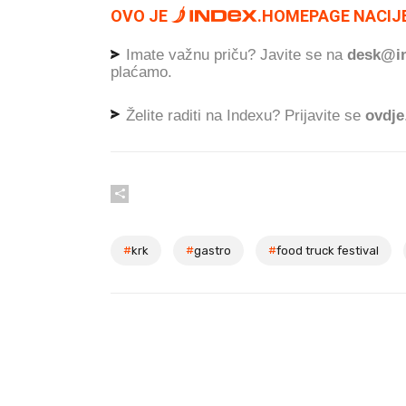
OVO JE
.
HOMEPAGE NACIJE
Imate važnu priču? Javite se na
desk@in
plaćamo.
Želite raditi na Indexu? Prijavite se
ovdje
#
krk
#
gastro
#
food truck festival