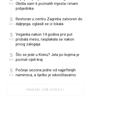
kol
Obišla sam 6 poznatih mjesta i imam
pobjednika
5
Restoran u centru Zagreba zatvoren do
kol
daljnjega, oglasili se iz lokala
5
Veganka nakon 14 godina prvi put
kol
probala meso, rasplakala se nakon
prvog zalogaja
5
Što se jede u Kninu? Jela po kojima je
kol
poznat cijeli kraj
5
Počinje sezona jedne od najjeftinijih
kol
namirnica, a rijetko je iskorištavamo
PRIKAŽI JOŠ VIJESTI