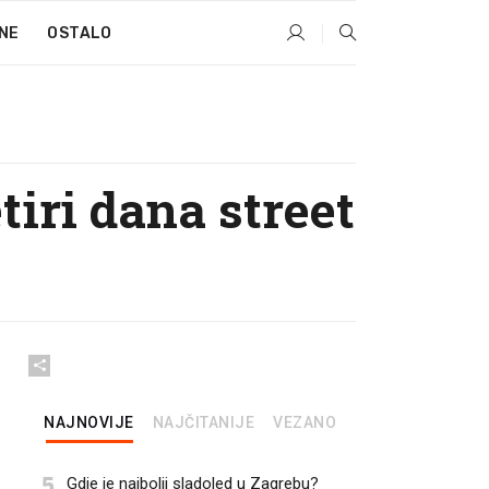
NE
OSTALO
tiri dana street
NAJNOVIJE
NAJČITANIJE
VEZANO
5
Gdje je najbolji sladoled u Zagrebu?