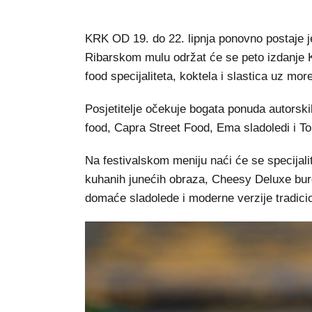
KRK OD 19. do 22. lipnja ponovno postaje j
Ribarskom mulu održat će se peto izdanje Kr
food specijaliteta, koktela i slastica uz more
Posjetitelje očekuje bogata ponuda autorski
food, Capra Street Food, Ema sladoledi i Ton
Na festivalskom meniju naći će se specijali
kuhanih junećih obraza, Cheesy Deluxe burge
domaće sladolede i moderne verzije tradicion