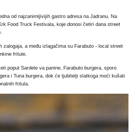
edna od najzanimljivijih gastro adresa na Jadranu. Na
k Food Truck Festivala, koje donosi četiri dana street
.
h zalogaja, a među izlagačima su Farabuto - local street
kine fritule.
teti poput Sardele va panine, Farabuto burgera, sporo
ra i Tuna burgera, dok će ljubitelji slatkoga moći kušati
alnih fritula.