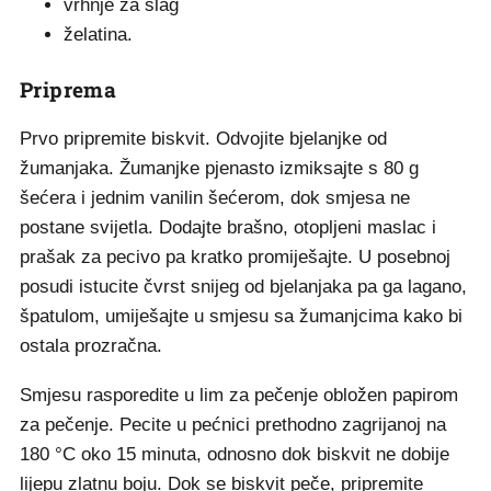
vrhnje za šlag
želatina.
Priprema
Prvo pripremite biskvit. Odvojite bjelanjke od
žumanjaka. Žumanjke pjenasto izmiksajte s 80 g
šećera i jednim vanilin šećerom, dok smjesa ne
postane svijetla. Dodajte brašno, otopljeni maslac i
prašak za pecivo pa kratko promiješajte. U posebnoj
posudi istucite čvrst snijeg od bjelanjaka pa ga lagano,
špatulom, umiješajte u smjesu sa žumanjcima kako bi
ostala prozračna.
Smjesu rasporedite u lim za pečenje obložen papirom
za pečenje. Pecite u pećnici prethodno zagrijanoj na
180 °C oko 15 minuta, odnosno dok biskvit ne dobije
lijepu zlatnu boju. Dok se biskvit peče, pripremite