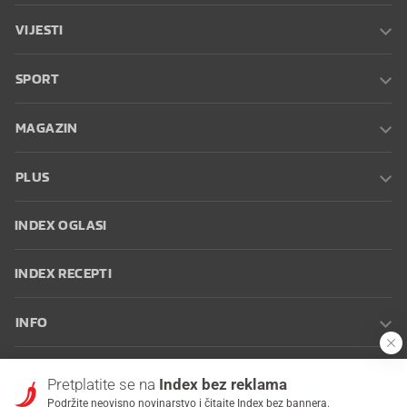
VIJESTI
SPORT
MAGAZIN
PLUS
INDEX OGLASI
INDEX RECEPTI
INFO
Oglašavanje
Zaposli se na Indexu
Kontakt
Impressum
Uvjeti
Pretplatite se na
Index bez reklama
korištenja
Postavke kolačića
Podržite neovisno novinarstvo i čitajte Index bez bannera.