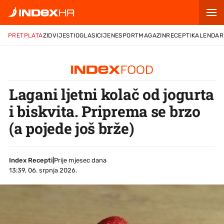
PRETPLATA
ZID
VIJESTI
OGLASI
CIJENE
SPORT
MAGAZIN
RECEPTI
KALENDAR
Lagani ljetni kolač od jogurta
i biskvita. Priprema se brzo
(a pojede još brže)
Index Recepti
|
Prije mjesec dana
13:39, 06. srpnja 2026.