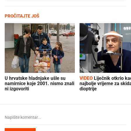
PROČITAJTE JOŠ
U hrvatske hladnjake ušle su
VIDEO
Liječnik otkrio kad je
namirnice koje 2001. nismo znali
najbolje vrijeme za skid
ni izgovoriti
dioptrije