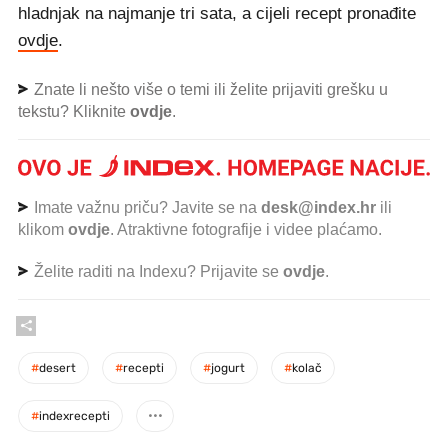
hladnjak na najmanje tri sata, a cijeli recept pronađite
ovdje
.
Znate li nešto više o temi ili želite prijaviti grešku u
tekstu? Kliknite
ovdje
.
Imate važnu priču? Javite se na
desk@index.hr
ili
klikom
ovdje
. Atraktivne fotografije i videe plaćamo.
Želite raditi na Indexu? Prijavite se
ovdje
.
#
desert
#
recepti
#
jogurt
#
kolač
#
indexrecepti