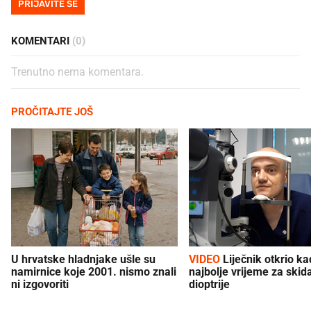
PRIJAVITE SE
KOMENTARI
(0)
Trenutno nema komentara.
PROČITAJTE JOŠ
U hrvatske hladnjake ušle su
VIDEO
Liječnik otkrio kad je
namirnice koje 2001. nismo znali
najbolje vrijeme za skid
ni izgovoriti
dioptrije