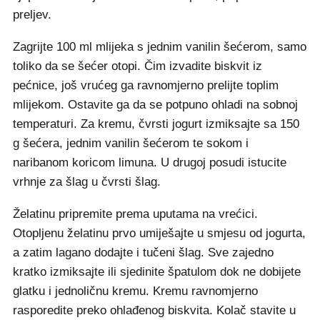
preljev.
Zagrijte 100 ml mlijeka s jednim vanilin šećerom, samo
toliko da se šećer otopi. Čim izvadite biskvit iz
pećnice, još vrućeg ga ravnomjerno prelijte toplim
mlijekom. Ostavite ga da se potpuno ohladi na sobnoj
temperaturi. Za kremu, čvrsti jogurt izmiksajte sa 150
g šećera, jednim vanilin šećerom te sokom i
naribanom koricom limuna. U drugoj posudi istucite
vrhnje za šlag u čvrsti šlag.
Želatinu pripremite prema uputama na vrećici.
Otopljenu želatinu prvo umiješajte u smjesu od jogurta,
a zatim lagano dodajte i tučeni šlag. Sve zajedno
kratko izmiksajte ili sjedinite špatulom dok ne dobijete
glatku i jednoličnu kremu. Kremu ravnomjerno
rasporedite preko ohlađenog biskvita. Kolač stavite u