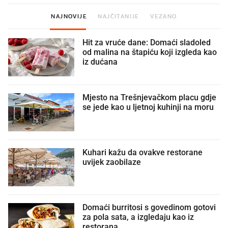
NAJNOVIJE
NAJČITANIJE
VEZANO
Hit za vruće dane: Domaći sladoled
od malina na štapiću koji izgleda kao
iz dućana
Mjesto na Trešnjevačkom placu gdje
se jede kao u ljetnoj kuhinji na moru
Kuhari kažu da ovakve restorane
uvijek zaobilaze
Domaći burritosi s govedinom gotovi
za pola sata, a izgledaju kao iz
restorana