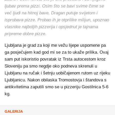
ljubav prema pizzi. Osim što se bavi svime čime se
već ljudi na hitnoj bave, Dragan putuje svijetom i
isprobava pizze. Probao ih je otprilike milijun, upoznao
vlasnike najboljih pizzerija i opsjednut je tajnama
pripreme dobre pizze.
Ljubljana je grad za koji me vežu lijepe uspomene pa
ga posjećujem kad god mi se za to ukaže prilika. Ovaj
sam put iskoristio povratak iz Trsta autocestom kroz
Sloveniju pa smo negdje oko podneva skrenuli u
Ljubljanu na ručak i šetnju uobičajenom rutom uz rijeku
Ljubljanicu. Nakon obilaska Tromostovja i štandova s
antikvitetima zaputili smo se u pizzeriju Gostilnica 5-6
kg.
GALERIJA