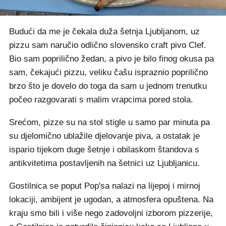
Budući da me je čekala duža šetnja Ljubljanom, uz
pizzu sam naručio odlično slovensko craft pivo Clef.
Bio sam poprilično žedan, a pivo je bilo finog okusa pa
sam, čekajući pizzu, veliku čašu ispraznio poprilično
brzo što je dovelo do toga da sam u jednom trenutku
počeo razgovarati s malim vrapcima pored stola.
Srećom, pizze su na stol stigle u samo par minuta pa
su djelomično ublažile djelovanje piva, a ostatak je
ispario tijekom duge šetnje i obilaskom štandova s
antikvitetima postavljenih na šetnici uz Ljubljanicu.
Gostilnica se poput Pop'sa nalazi na lijepoj i mirnoj
lokaciji, ambijent je ugodan, a atmosfera opuštena. Na
kraju smo bili i više nego zadovoljni izborom pizzerije,