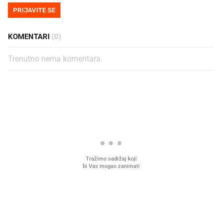
PRIJAVITE SE
KOMENTARI
(0)
Trenutno nema komentara.
PROČITAJTE JOŠ
U hrvatske hladnjake ušle su
VIDEO
Liječnik otkrio kad je
namirnice koje 2001. nismo znali
najbolje vrijeme za skid
ni izgovoriti
dioptrije