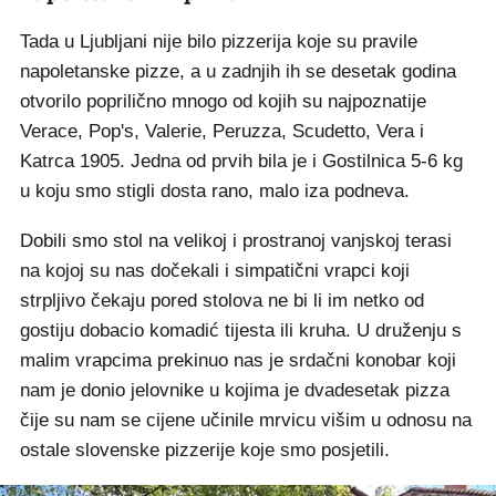
Tada u Ljubljani nije bilo pizzerija koje su pravile
napoletanske pizze, a u zadnjih ih se desetak godina
otvorilo poprilično mnogo od kojih su najpoznatije
Verace, Pop's, Valerie, Peruzza, Scudetto, Vera i
Katrca 1905. Jedna od prvih bila je i Gostilnica 5-6 kg
u koju smo stigli dosta rano, malo iza podneva.
Dobili smo stol na velikoj i prostranoj vanjskoj terasi
na kojoj su nas dočekali i simpatični vrapci koji
strpljivo čekaju pored stolova ne bi li im netko od
gostiju dobacio komadić tijesta ili kruha. U druženju s
malim vrapcima prekinuo nas je srdačni konobar koji
nam je donio jelovnike u kojima je dvadesetak pizza
čije su nam se cijene učinile mrvicu višim u odnosu na
ostale slovenske pizzerije koje smo posjetili.