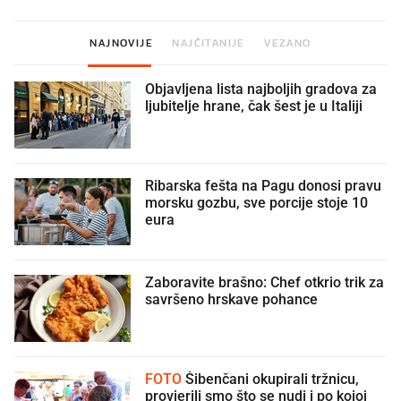
NAJNOVIJE
NAJČITANIJE
VEZANO
Objavljena lista najboljih gradova za
ljubitelje hrane, čak šest je u Italiji
Ribarska fešta na Pagu donosi pravu
morsku gozbu, sve porcije stoje 10
eura
Zaboravite brašno: Chef otkrio trik za
savršeno hrskave pohance
FOTO
Šibenčani okupirali tržnicu,
provjerili smo što se nudi i po kojoj