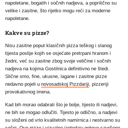
napoletane, bogatih i sočnih nadjeva, a poprilično su
velike i zasitne, što rijetko mogu reći za moderne
napoletane.
Kakve su pizze?
Nisu zasitne poput klasičnih pizza teškog i slanog
tijesta poslije kojih se osjećate pretrpani hranom i
žedni, već su zasitne zbog svoje veličine i sočnih
nadjeva na kojima Gostilnica definitivno ne štedi.
Slične smo, fine, ukusne, lagane i zasitne pizze
nedavno pojeli u
novosadskoj Pizzdariji
, pizzeriji
provokativnog imena.
Kad bih morao odabrati što je bolje, tijesto ili nadjevi,
ne bih se mogao odlučiti. Tijesto je odlično, a nadjevi
su složeni od vrlo kvalitetnih namirnica i nestvarno su
sočni. Ove pizze i vizualno izgledaju gotovo savršeno