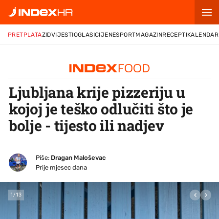
PRETPLATA
ZID
VIJESTI
OGLASI
CIJENE
SPORT
MAGAZIN
RECEPTI
KALENDAR
Ljubljana krije pizzeriju u
kojoj je teško odlučiti što je
bolje - tijesto ili nadjev
Piše:
Dragan Maloševac
Prije mjesec dana
1
/
13