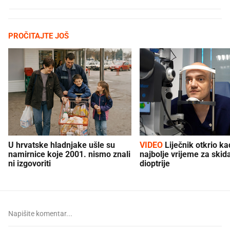
PROČITAJTE JOŠ
U hrvatske hladnjake ušle su
VIDEO
Liječnik otkrio kad je
namirnice koje 2001. nismo znali
najbolje vrijeme za skid
ni izgovoriti
dioptrije