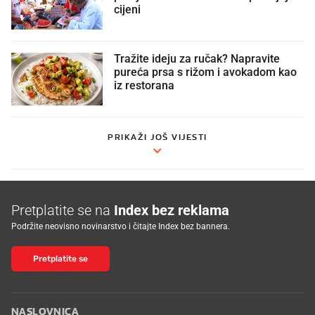
cijeni
Tražite ideju za ručak? Napravite
pureća prsa s rižom i avokadom kao
iz restorana
PRIKAŽI JOŠ VIJESTI
Pretplatite se na
Index bez reklama
Podržite neovisno novinarstvo i čitajte Index bez bannera.
Pretplatite se
NASLOVNICA