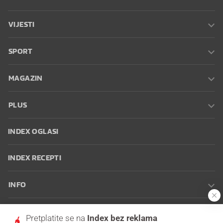
VIJESTI
SPORT
MAGAZIN
PLUS
INDEX OGLASI
INDEX RECEPTI
INFO
Oglašavanje
Zaposli se na Indexu
Kontakt
Impressum
Uvjeti
Pretplatite se na
Index bez reklama
korištenja
Postavke kolačića