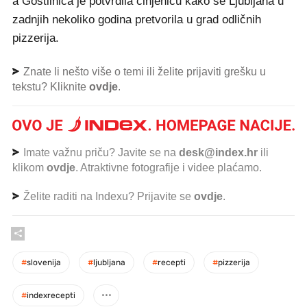
a Gostilnica je potvrdila činjenicu kako se Ljubljana u
zadnjih nekoliko godina pretvorila u grad odličnih
pizzerija.
Znate li nešto više o temi ili želite prijaviti grešku u
tekstu? Kliknite
ovdje
.
Imate važnu priču? Javite se na
desk@index.hr
ili
klikom
ovdje
. Atraktivne fotografije i videe plaćamo.
Želite raditi na Indexu? Prijavite se
ovdje
.
#
slovenija
#
ljubljana
#
recepti
#
pizzerija
#
indexrecepti