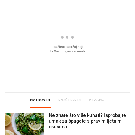
PROČITAJTE JOŠ
U hrvatske hladnjake ušle su
VIDEO
Liječnik otkrio kad je
namirnice koje 2001. nismo znali
najbolje vrijeme za skid
ni izgovoriti
dioptrije
NAJNOVIJE
NAJČITANIJE
VEZANO
Ne znate što više kuhati? Isprobajte
umak za špagete s pravim ljetnim
okusima