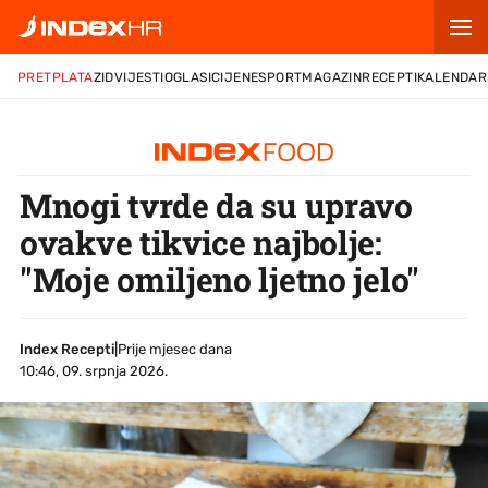
PRETPLATA
ZID
VIJESTI
OGLASI
CIJENE
SPORT
MAGAZIN
RECEPTI
KALENDAR
Mnogi tvrde da su upravo
ovakve tikvice najbolje:
"Moje omiljeno ljetno jelo"
Index Recepti
|
Prije mjesec dana
10:46, 09. srpnja 2026.