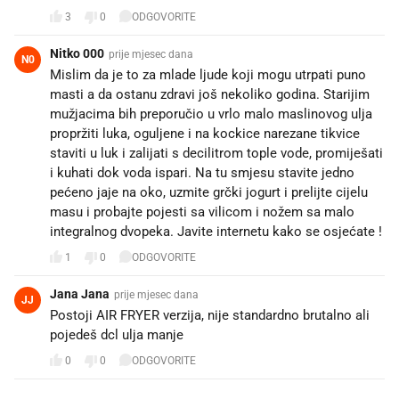
3
0
ODGOVORITE
Nitko 000
prije mjesec dana
N0
Mislim da je to za mlade ljude koji mogu utrpati puno
masti a da ostanu zdravi još nekoliko godina. Starijim
mužjacima bih preporučio u vrlo malo maslinovog ulja
propržiti luka, oguljene i na kockice narezane tikvice
staviti u luk i zalijati s decilitrom tople vode, promiješati
i kuhati dok voda ispari. Na tu smjesu stavite jedno
pećeno jaje na oko, uzmite grčki jogurt i prelijte cijelu
masu i probajte pojesti sa vilicom i nožem sa malo
integralnog dvopeka. Javite internetu kako se osjećate !
1
0
ODGOVORITE
Jana Jana
prije mjesec dana
JJ
Postoji AIR FRYER verzija, nije standardno brutalno ali
pojedeš dcl ulja manje
0
0
ODGOVORITE