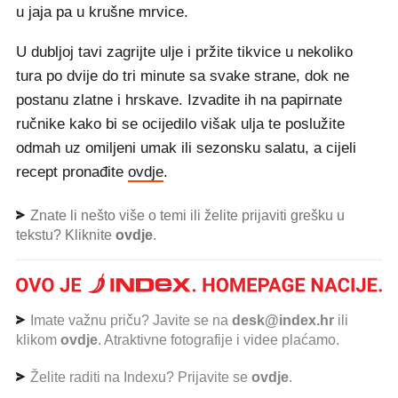
u jaja pa u krušne mrvice.
U dubljoj tavi zagrijte ulje i pržite tikvice u nekoliko
tura po dvije do tri minute sa svake strane, dok ne
postanu zlatne i hrskave. Izvadite ih na papirnate
ručnike kako bi se ocijedilo višak ulja te poslužite
odmah uz omiljeni umak ili sezonsku salatu, a cijeli
recept pronađite
ovdje
.
Znate li nešto više o temi ili želite prijaviti grešku u
tekstu? Kliknite
ovdje
.
Imate važnu priču? Javite se na
desk@index.hr
ili
klikom
ovdje
. Atraktivne fotografije i videe plaćamo.
Želite raditi na Indexu? Prijavite se
ovdje
.