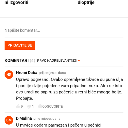
ni izgovoriti
dioptrije
PRIJAVITE SE
KOMENTARI
(4)
Hromi Daba
prije mjesec dana
HD
Upravo pogrešno. Ovako spremljene tikvice su pune ulja
i poslije dvije pojedene vam pripadne muka. Ako se isto
ovo uradi na papiru za pečenje u rerni biće mnogo bolje.
Probajte.
9
1
ODGOVORITE
D Malina
prije mjesec dana
DM
U mrvice dodam parmezan i pečem u pećnici