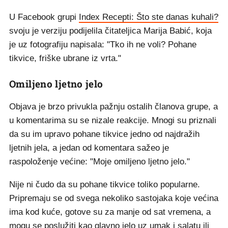
U Facebook grupi
Index Recepti: Što ste danas kuhali?
svoju je verziju podijelila čitateljica Marija Babić, koja
je uz fotografiju napisala: "Tko ih ne voli? Pohane
tikvice, friške ubrane iz vrta."
Omiljeno ljetno jelo
Objava je brzo privukla pažnju ostalih članova grupe, a
u komentarima su se nizale reakcije. Mnogi su priznali
da su im upravo pohane tikvice jedno od najdražih
ljetnih jela, a jedan od komentara sažeo je
raspoloženje većine: "Moje omiljeno ljetno jelo."
Nije ni čudo da su pohane tikvice toliko popularne.
Pripremaju se od svega nekoliko sastojaka koje većina
ima kod kuće, gotove su za manje od sat vremena, a
mogu se poslužiti kao glavno jelo uz umak i salatu ili