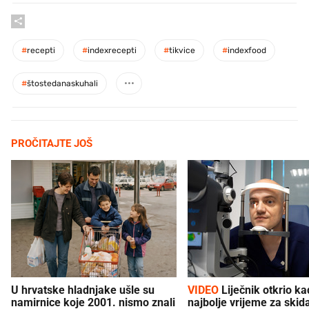
#
recepti
#
indexrecepti
#
tikvice
#
indexfood
#
štostedanaskuhali
PROČITAJTE JOŠ
U hrvatske hladnjake ušle su
VIDEO
Liječnik otkrio kad je
namirnice koje 2001. nismo znali
najbolje vrijeme za skid