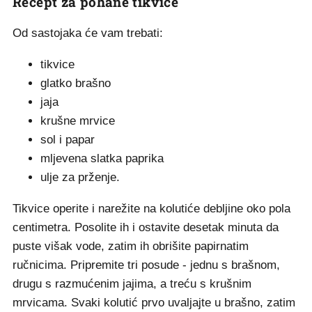
Recept za pohane tikvice
Od sastojaka će vam trebati:
tikvice
glatko brašno
jaja
krušne mrvice
sol i papar
mljevena slatka paprika
ulje za prženje.
Tikvice operite i narežite na kolutiće debljine oko pola
centimetra. Posolite ih i ostavite desetak minuta da
puste višak vode, zatim ih obrišite papirnatim
ručnicima. Pripremite tri posude - jednu s brašnom,
drugu s razmućenim jajima, a treću s krušnim
mrvicama. Svaki kolutić prvo uvaljajte u brašno, zatim