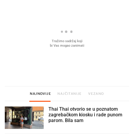
U hrvatske hladnjake ušle su
VIDEO
Liječnik otkrio kad je
namirnice koje 2001. nismo znali
najbolje vrijeme za skid
ni izgovoriti
dioptrije
NAJNOVIJE
NAJČITANIJE
VEZANO
Thai Thai otvorio se u poznatom
zagrebačkom kiosku i rade punom
parom. Bila sam