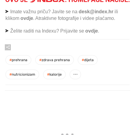
Imate važnu priču? Javite se na
desk@index.hr
ili
klikom
ovdje
. Atraktivne fotografije i videe plaćamo.
Želite raditi na Indexu? Prijavite se
ovdje
.
#
prehrana
#
zdrava prehrana
#
dijeta
#
nutricionizam
#
kalorije
PROČITAJTE JOŠ