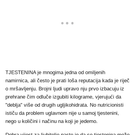
TJESTENINA je mnogima jedna od omiljenih
namirnica, ali često je prati loša reputacija kada je riječ
o mršavljenju. Brojni ljudi upravo nju prvo izbacuju iz
prehrane čim odluče izgubiti kilograme, vjerujući da
"deblja" više od drugih ugljikohidrata. No nutricionisti
ističu da problem uglavnom nije u samoj tjestenini,
nego u količini i načinu na koji je jedemo.
Dobra vijest za ljubitelje paste je da se tjestenina može