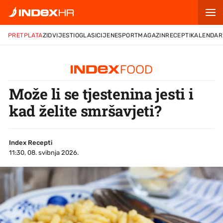
PRETPLATA
ZID
VIJESTI
OGLASI
CIJENE
SPORT
MAGAZIN
RECEPTI
KALENDAR
Može li se tjestenina jesti i
kad želite smršavjeti?
Index Recepti
11:30, 08. svibnja 2026.