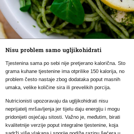
Nisu problem samo ugljikohidrati
Tjestenina sama po sebi nije pretjerano kalorična. Sto
grama kuhane tjestenine ima otprilike 150 kalorija, no
problem često nastaje zbog dodataka poput masnih
umaka, velike količine sira ili prevelikih porcija.
Nutricionisti upozoravaju da ugljikohidrati nisu
neprijatelj mršavljenja jer tijelu daju energiju i mogu
pridonijeti osjećaju sitosti. Važno je, međutim, birati
kvalitetnije verzije poput integralne tjestenine, koja
sadrži više vlakana i sporije podiže razinu šećera u