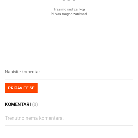
U hrvatske hladnjake ušle su
VIDEO
Liječnik otkrio kad je
namirnice koje 2001. nismo znali
najbolje vrijeme za skid
ni izgovoriti
dioptrije
PRIJAVITE SE
KOMENTARI
(0)
Trenutno nema komentara.
PROČITAJTE JOŠ