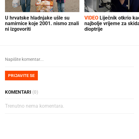
U hrvatske hladnjake ušle su
VIDEO
Liječnik otkrio kad je
namirnice koje 2001. nismo znali
najbolje vrijeme za skid
ni izgovoriti
dioptrije
PRIJAVITE SE
KOMENTARI
(0)
Trenutno nema komentara.
PROČITAJTE JOŠ