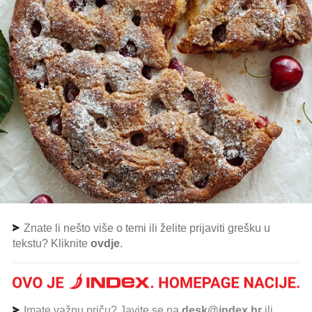
Znate li nešto više o temi ili želite prijaviti grešku u
tekstu? Kliknite
ovdje
.
Imate važnu priču? Javite se na
desk@index.hr
ili