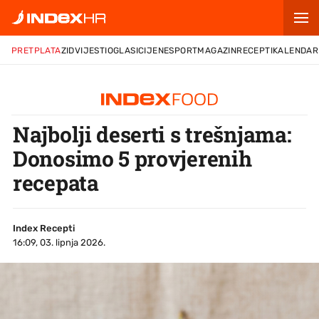
PRETPLATA
ZID
VIJESTI
OGLASI
CIJENE
SPORT
MAGAZIN
RECEPTI
KALENDAR
Najbolji deserti s trešnjama:
Donosimo 5 provjerenih
recepata
Index Recepti
16:09, 03. lipnja 2026.