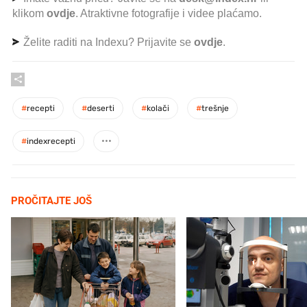
klikom
ovdje
. Atraktivne fotografije i videe plaćamo.
Želite raditi na Indexu? Prijavite se
ovdje
.
#
recepti
#
deserti
#
kolači
#
trešnje
#
indexrecepti
PROČITAJTE JOŠ