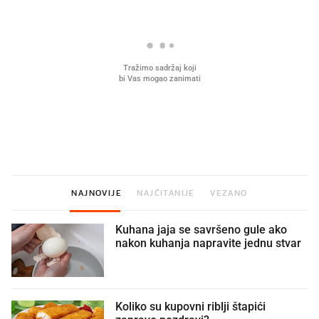
U hrvatske hladnjake ušle su
VIDEO
Liječnik otkrio kad je
namirnice koje 2001. nismo znali
najbolje vrijeme za skid
ni izgovoriti
dioptrije
NAJNOVIJE
NAJČITANIJE
VEZANO
Kuhana jaja se savršeno gule ako
nakon kuhanja napravite jednu stvar
Koliko su kupovni riblji štapići