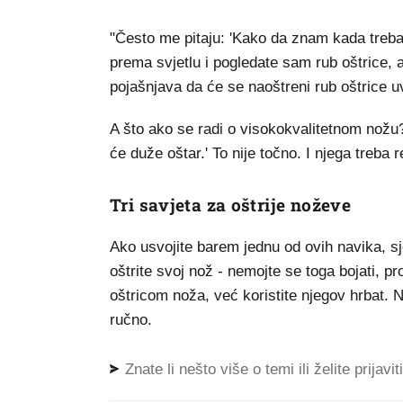
"Često me pitaju: 'Kako da znam kada trebam
prema svjetlu i pogledate sam rub oštrice, a
pojašnjava da će se naoštreni rub oštrice uvi
A što ako se radi o visokokvalitetnom nožu?
će duže oštar.' To nije točno. I njega treba re
Tri savjeta za oštrije noževe
Ako usvojite barem jednu od ovih navika, sj
oštrite svoj nož - nemojte se toga bojati, p
oštricom noža, već koristite njegov hrbat. Ne
ručno.
Znate li nešto više o temi ili želite prijavi