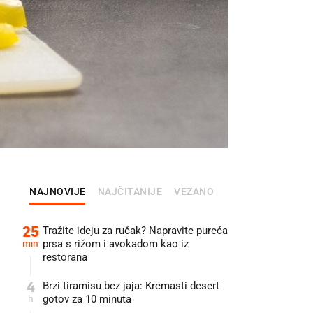
NAJNOVIJE
NAJČITANIJE
VEZANO
25
Tražite ideju za ručak? Napravite pureća
min
prsa s rižom i avokadom kao iz
restorana
4
Brzi tiramisu bez jaja: Kremasti desert
h
gotov za 10 minuta