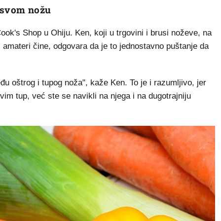
i svom nožu
k's Shop u Ohiju. Ken, koji u trgovini i brusi noževe, na
i amateri čine, odgovara da je to jednostavno puštanje da
u oštrog i tupog noža", kaže Ken. To je i razumljivo, jer
im tup, već ste se navikli na njega i na dugotrajniju