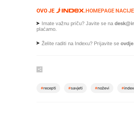
OVO JE
.
HOMEPAGE NACIJE
Imate važnu priču? Javite se na
desk@in
plaćamo.
Želite raditi na Indexu? Prijavite se
ovdje
#
recepti
#
savjeti
#
noževi
#
index