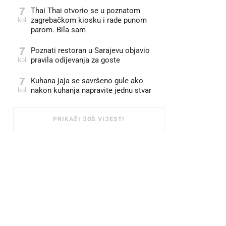
7
Thai Thai otvorio se u poznatom
kol
zagrebačkom kiosku i rade punom
parom. Bila sam
7
Poznati restoran u Sarajevu objavio
kol
pravila odijevanja za goste
7
Kuhana jaja se savršeno gule ako
kol
nakon kuhanja napravite jednu stvar
PRIKAŽI JOŠ VIJESTI