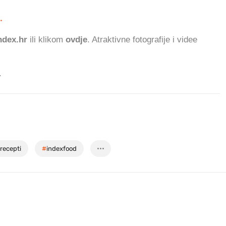
.
612.961 ČITAT
dex.hr
ili klikom
ovdje
. Atraktivne fotografije i videe
.
recepti
#
indexfood