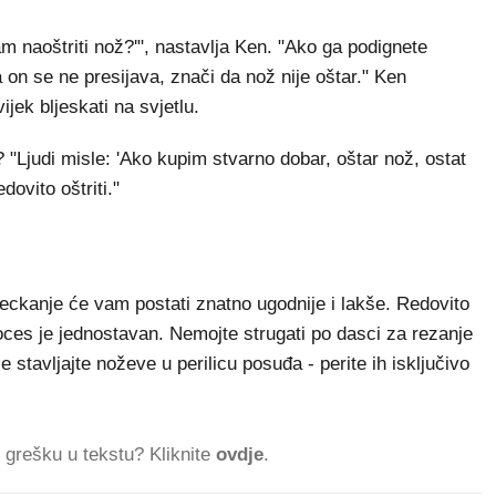
 naoštriti nož?'", nastavlja Ken. "Ako ga podignete
 on se ne presijava, znači da nož nije oštar." Ken
jek bljeskati na svjetlu.
 "Ljudi misle: 'Ako kupim stvarno dobar, oštar nož, ostat
dovito oštriti."
eckanje će vam postati znatno ugodnije i lakše. Redovito
roces je jednostavan. Nemojte strugati po dasci za rezanje
 stavljajte noževe u perilicu posuđa - perite ih isključivo
ti grešku u tekstu? Kliknite
ovdje
.