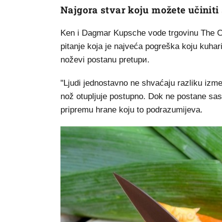
Najgora stvar koju možete učinit
Ken i Dagmar Kupsche vode trgovinu The Coo
pitanje koja je najveća pogreška koju kuhar
noževi postanu pretupи.
"Ljudi jednostavno ne shvaćaju razliku izmeđ
nož otupljuje postupno. Dok ne postane sasv
pripremu hrane koju to podrazumijeva.