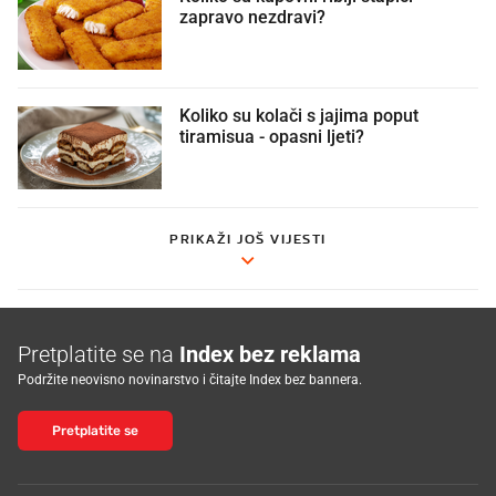
zapravo nezdravi?
Koliko su kolači s jajima poput
tiramisua - opasni ljeti?
PRIKAŽI JOŠ VIJESTI
Pretplatite se na
Index bez reklama
Podržite neovisno novinarstvo i čitajte Index bez bannera.
Pretplatite se