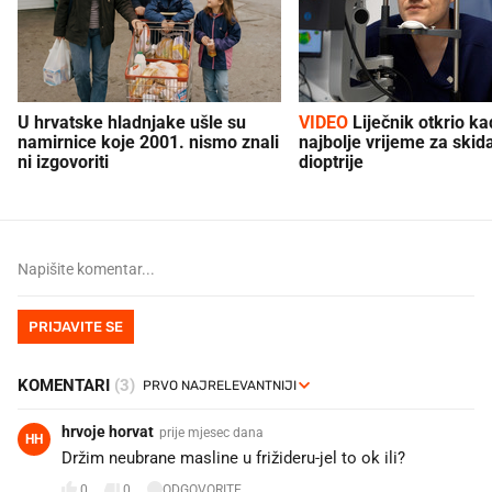
U hrvatske hladnjake ušle su
VIDEO
Liječnik otkrio kad je
namirnice koje 2001. nismo znali
najbolje vrijeme za skid
ni izgovoriti
dioptrije
PRIJAVITE SE
KOMENTARI
(3)
hrvoje horvat
prije mjesec dana
HH
Držim neubrane masline u frižideru-jel to ok ili?
0
0
ODGOVORITE