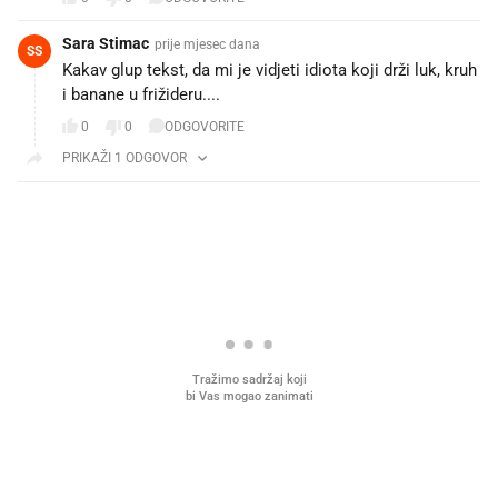
Sara Stimac
prije mjesec dana
SS
Kakav glup tekst, da mi je vidjeti idiota koji drži luk, kruh
i banane u frižideru....
0
0
ODGOVORITE
PRIKAŽI 1 ODGOVOR
PROČITAJTE JOŠ
U hrvatske hladnjake ušle su
VIDEO
Liječnik otkrio kad je
namirnice koje 2001. nismo znali
najbolje vrijeme za skid
ni izgovoriti
dioptrije