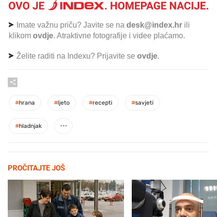
Imate važnu priču? Javite se na
desk@index.hr
ili
klikom
ovdje
. Atraktivne fotografije i videe plaćamo.
Želite raditi na Indexu? Prijavite se
ovdje
.
#
hrana
#
ljeto
#
recepti
#
savjeti
#
hladnjak
PROČITAJTE JOŠ