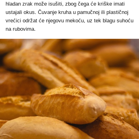
hladan zrak može isušiti, zbog čega će kriške imati
ustajali okus. Čuvanje kruha u pamučnoj ili plastičnoj
vrećici održat će njegovu mekoću, uz tek blagu suhoću
na rubovima.