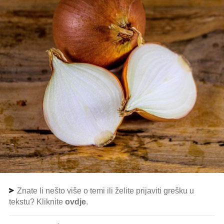
Znate li nešto više o temi ili želite prijaviti grešku u
tekstu? Kliknite
ovdje
.