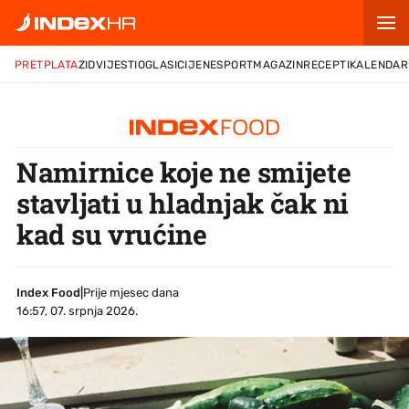
PRETPLATA
ZID
VIJESTI
OGLASI
CIJENE
SPORT
MAGAZIN
RECEPTI
KALENDAR
Namirnice koje ne smijete
stavljati u hladnjak čak ni
kad su vrućine
Index Food
|
Prije mjesec dana
16:57, 07. srpnja 2026.