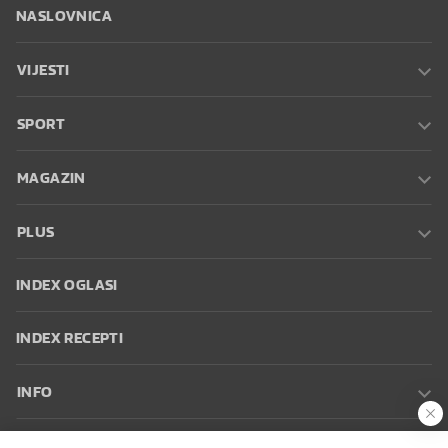
NASLOVNICA
VIJESTI
SPORT
MAGAZIN
PLUS
INDEX OGLASI
INDEX RECEPTI
INFO
Oglašavanje
Zaposli se na Indexu
Kontakt
Impressum
Uvjeti