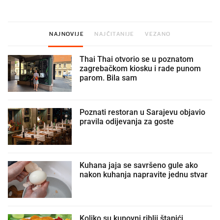
NAJNOVIJE
NAJČITANIJE
VEZANO
Thai Thai otvorio se u poznatom
zagrebačkom kiosku i rade punom
parom. Bila sam
Poznati restoran u Sarajevu objavio
pravila odijevanja za goste
Kuhana jaja se savršeno gule ako
nakon kuhanja napravite jednu stvar
Koliko su kupovni riblji štapići