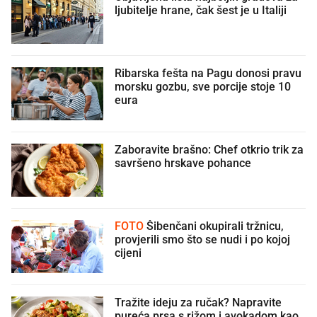
ljubitelje hrane, čak šest je u Italiji
Ribarska fešta na Pagu donosi pravu
morsku gozbu, sve porcije stoje 10
eura
Zaboravite brašno: Chef otkrio trik za
savršeno hrskave pohance
FOTO
Šibenčani okupirali tržnicu,
provjerili smo što se nudi i po kojoj
cijeni
Tražite ideju za ručak? Napravite
pureća prsa s rižom i avokadom kao