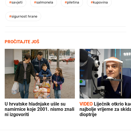
#
savjeti
#
salmonela
#
piletina
#
kupovina
#
sigurnost hrane
PROČITAJTE JOŠ
U hrvatske hladnjake ušle su
VIDEO
Liječnik otkrio kad je
namirnice koje 2001. nismo znali
najbolje vrijeme za skid
ni izgovoriti
dioptrije