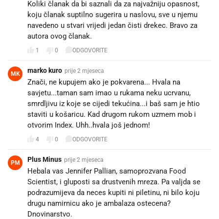
Koliki članak da bi saznali da za najvažniju opasnost,
koju članak suptilno sugerira u naslovu, sve u njemu
navedeno u stvari vrijedi jedan čisti drekec. Bravo za
autora ovog članak.👍
1
0
ODGOVORITE
marko kuro
prije 2 mjeseca
MK
Znači, ne kupujem ako je pokvarena... Hvala na
savjetu...taman sam imao u rukama neku ucrvanu,
smrdljivu iz koje se cijedi tekućina...i baš sam je htio
staviti u košaricu. Kad drugom rukom uzmem mob i
otvorim Index. Uhh..hvala još jednom!
4
0
ODGOVORITE
Plus Minus
prije 2 mjeseca
PM
Hebala vas Jennifer Pallian, samoprozvana Food
Scientist, i gluposti sa drustvenih mreza. Pa valjda se
podrazumijeva da neces kupiti ni piletinu, ni bilo koju
drugu namirnicu ako je ambalaza ostecena?
Dnovinarstvo.