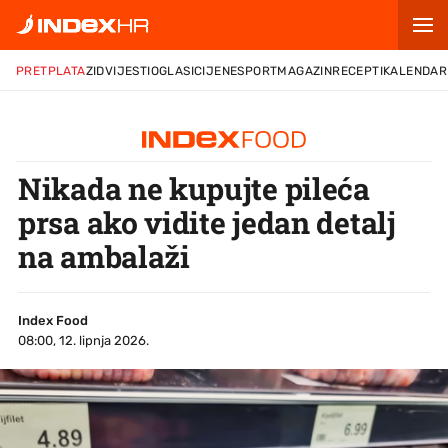
PRETPLATA
ZID
VIJESTI
OGLASI
CIJENE
SPORT
MAGAZIN
RECEPTI
KALENDAR
Nikada ne kupujte pileća
prsa ako vidite jedan detalj
na ambalaži
Index Food
08:00, 12. lipnja 2026.