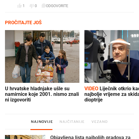
1
0
ODGOVORITE
PROČITAJTE JOŠ
U hrvatske hladnjake ušle su
VIDEO
Liječnik otkrio kad je
namirnice koje 2001. nismo znali
najbolje vrijeme za skid
ni izgovoriti
dioptrije
NAJNOVIJE
NAJČITANIJE
VEZANO
Objavljena lista najboljih gradova za