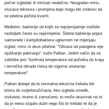
počne izgledati ili mirisati neobično. Neugodan miris,
sluzava tekstura i promjena boje mogu biti znakovi da
se piletina počela kvariti.
Međutim, bakterije od kojih se najvjerojatnije možete
razboljeti često su neprimjetne. Štetne bakterije poput
salmonele i kampilobaktera uglavnom ne mijenjaju
izgled, miris ni okus piletine. "Obrana od patogena nije
njuškanje pakiranja", kaže Pallian. Jedini način da se
zaštitite jest "kontrola temperature od početka do kraja
i termička obrada mesa do sigurne unutarnje
temperature".
Pallian dodaje da bi normalna tekućina trebala biti
bistra do svijetloružičasta. Ako izgleda smeđe,
sivkasto, mutno ili zamućeno, to može ukazivati na to
da je meso stajalo duže nego što bi trebalo te da je