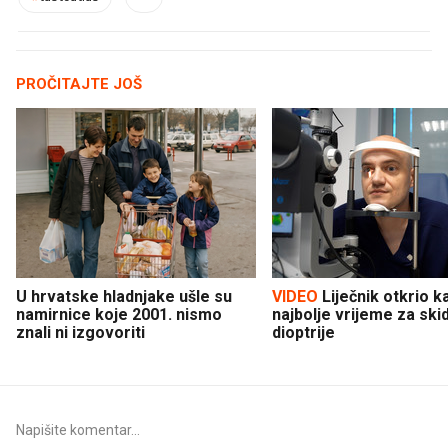
PROČITAJTE JOŠ
U hrvatske hladnjake ušle su
VIDEO
Liječnik otkrio kad je
namirnice koje 2001. nismo
najbolje vrijeme za ski
znali ni izgovoriti
dioptrije