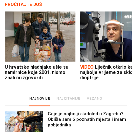
PROČITAJTE JOŠ
U hrvatske hladnjake ušle su
VIDEO
Liječnik otkrio kad je
namirnice koje 2001. nismo
najbolje vrijeme za ski
znali ni izgovoriti
dioptrije
NAJNOVIJE
NAJČITANIJE
VEZANO
Gdje je najbolji sladoled u Zagrebu?
Obišla sam 6 poznatih mjesta i imam
pobjednika