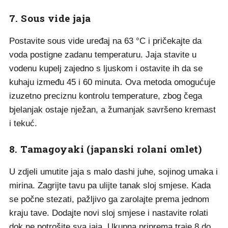
7. Sous vide jaja
Postavite sous vide uređaj na 63 °C i pričekajte da
voda postigne zadanu temperaturu. Jaja stavite u
vodenu kupelj zajedno s ljuskom i ostavite ih da se
kuhaju između 45 i 60 minuta. Ova metoda omogućuje
izuzetno preciznu kontrolu temperature, zbog čega
bjelanjak ostaje nježan, a žumanjak savršeno kremast
i tekuć.
8. Tamagoyaki (japanski rolani omlet)
U zdjeli umutite jaja s malo dashi juhe, sojinog umaka i
mirina. Zagrijte tavu pa ulijte tanak sloj smjese. Kada
se počne stezati, pažljivo ga zarolajte prema jednom
kraju tave. Dodajte novi sloj smjese i nastavite rolati
dok ne potrošite sva jaja. Ukupna priprema traje 8 do