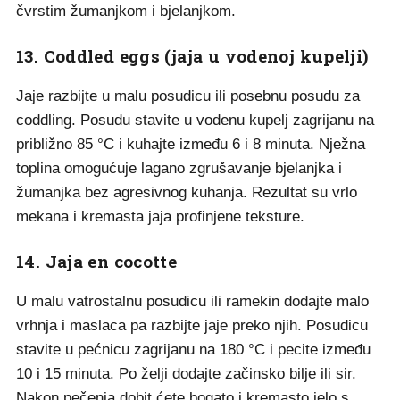
čvrstim žumanjkom i bjelanjkom.
13. Coddled eggs (jaja u vodenoj kupelji)
Jaje razbijte u malu posudicu ili posebnu posudu za
coddling. Posudu stavite u vodenu kupelj zagrijanu na
približno 85 °C i kuhajte između 6 i 8 minuta. Nježna
toplina omogućuje lagano zgrušavanje bjelanjka i
žumanjka bez agresivnog kuhanja. Rezultat su vrlo
mekana i kremasta jaja profinjene teksture.
14. Jaja en cocotte
U malu vatrostalnu posudicu ili ramekin dodajte malo
vrhnja i maslaca pa razbijte jaje preko njih. Posudicu
stavite u pećnicu zagrijanu na 180 °C i pecite između
10 i 15 minuta. Po želji dodajte začinsko bilje ili sir.
Nakon pečenja dobit ćete bogato i kremasto jelo s