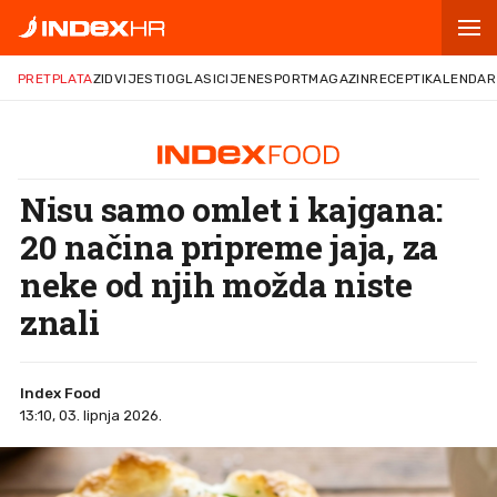
PRETPLATA
ZID
VIJESTI
OGLASI
CIJENE
SPORT
MAGAZIN
RECEPTI
KALENDAR
Nisu samo omlet i kajgana:
20 načina pripreme jaja, za
neke od njih možda niste
znali
Index Food
13:10, 03. lipnja 2026.