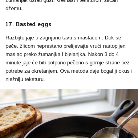
žumanjak ostati gust, kremast i teksturom sličan
džemu.
17. Basted eggs
Razbijte jaje u zagrijanu tavu s maslacem. Dok se
peče, žlicom neprestano prelijevajte vrući rastopljeni
maslac preko žumanjka i bjelanjka. Nakon 3 do 4
minute jaje će biti potpuno pečeno s gornje strane bez
potrebe za okretanjem. Ova metoda daje bogatiji okus i
nježniju teksturu.