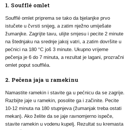
1. Soufflé omlet
Soufflé omlet priprema se tako da bjelanjke prvo
istučete u čvrsti snijeg, a zatim nježno umiješate
žumanjke. Zagrijte tavu, ulijte smjesu i pecite 2 minute
na štednjaku na srednje jakoj vatri, a zatim dovršite u
pećnici na 180 °C još 3 minute. Ukupno vrijeme
pečenja je 6 do 7 minuta, a rezultat je lagani, prozračni
omlet poput souffléa.
2. Pečena jaja u ramekinu
Namastite ramekin i stavite ga u pećnicu da se zagrije.
Razbijte jaje u ramekin, posolite ga i začinite. Pecite
10-12 minuta na 180 stupnjeva (žumanjak treba ostati
mekan). Ako želite da se jaje ravnomjerno ispeče,
stavite ramekin u vodenu kupelj. Rezultat su kremasta