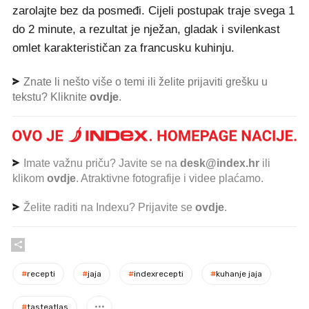
zarolajte bez da posmeđi. Cijeli postupak traje svega 1
do 2 minute, a rezultat je nježan, gladak i svilenkast
omlet karakterističan za francusku kuhinju.
Znate li nešto više o temi ili želite prijaviti grešku u
tekstu? Kliknite
ovdje
.
Imate važnu priču? Javite se na
desk@index.hr
ili
klikom
ovdje
. Atraktivne fotografije i videe plaćamo.
Želite raditi na Indexu? Prijavite se
ovdje
.
#
recepti
#
jaja
#
indexrecepti
#
kuhanje jaja
#
tasteatlas