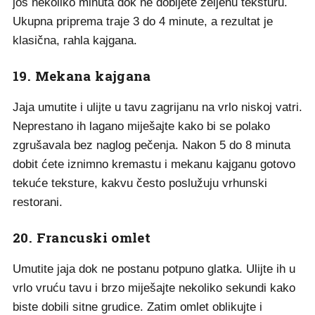
još nekoliko minuta dok ne dobijete željenu teksturu.
Ukupna priprema traje 3 do 4 minute, a rezultat je
klasična, rahla kajgana.
19. Mekana kajgana
Jaja umutite i ulijte u tavu zagrijanu na vrlo niskoj vatri.
Neprestano ih lagano miješajte kako bi se polako
zgrušavala bez naglog pečenja. Nakon 5 do 8 minuta
dobit ćete iznimno kremastu i mekanu kajganu gotovo
tekuće teksture, kakvu često poslužuju vrhunski
restorani.
20. Francuski omlet
Umutite jaja dok ne postanu potpuno glatka. Ulijte ih u
vrlo vruću tavu i brzo miješajte nekoliko sekundi kako
biste dobili sitne grudice. Zatim omlet oblikujte i