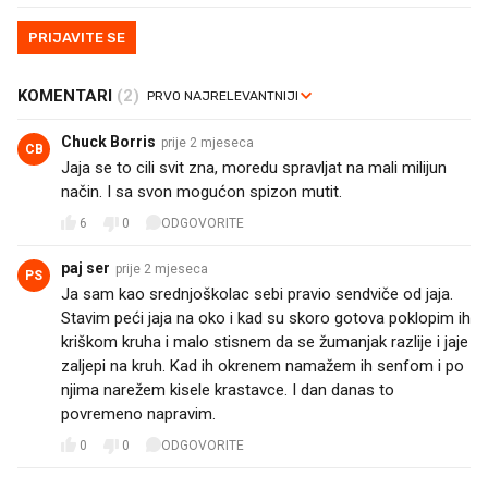
PRIJAVITE SE
KOMENTARI
(2)
Chuck Borris
prije 2 mjeseca
CB
Jaja se to cili svit zna, moredu spravljat na mali milijun
način. I sa svon mogućon spizon mutit.
6
0
ODGOVORITE
paj ser
prije 2 mjeseca
PS
Ja sam kao srednjoškolac sebi pravio sendviče od jaja.
Stavim peći jaja na oko i kad su skoro gotova poklopim ih
kriškom kruha i malo stisnem da se žumanjak razlije i jaje
zaljepi na kruh. Kad ih okrenem namažem ih senfom i po
njima narežem kisele krastavce. I dan danas to
povremeno napravim.
0
0
ODGOVORITE