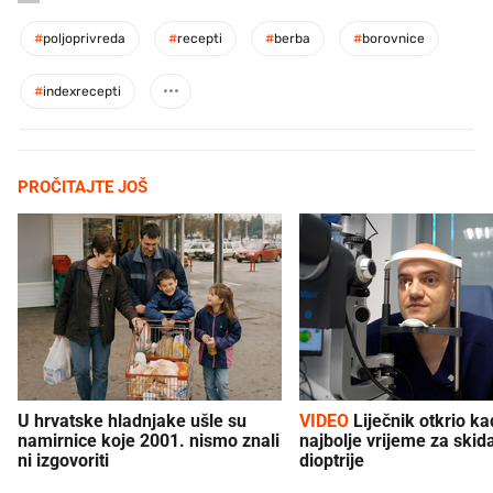
#
poljoprivreda
#
recepti
#
berba
#
borovnice
#
indexrecepti
PROČITAJTE JOŠ
U hrvatske hladnjake ušle su
VIDEO
Liječnik otkrio kad je
namirnice koje 2001. nismo znali
najbolje vrijeme za skid
ni izgovoriti
dioptrije