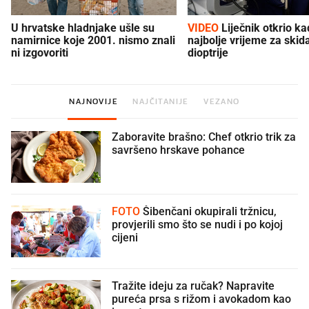
U hrvatske hladnjake ušle su
VIDEO
Liječnik otkrio kad je
namirnice koje 2001. nismo znali
najbolje vrijeme za skid
ni izgovoriti
dioptrije
NAJNOVIJE
NAJČITANIJE
VEZANO
Zaboravite brašno: Chef otkrio trik za
savršeno hrskave pohance
FOTO
Šibenčani okupirali tržnicu,
provjerili smo što se nudi i po kojoj
cijeni
Tražite ideju za ručak? Napravite
pureća prsa s rižom i avokadom kao