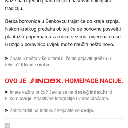
Kaže da bi jednog dana voljela nastaviti obiteljsku
tradiciju.
Berba borovnica u Šenkovcu trajat će do kraja srpnja.
Nakon kratkog predaha obitelj će se ponovno posvetiti
plantaži i pripremama za novu sezonu, uvjerena da se
u uzgoju borovnica uvijek može naučiti nešto novo.
Znate li nešto više o temi ili želite prijaviti grešku u
tekstu? Kliknite
ovdje
.
Imate važnu priču? Javite se na
desk@index.hr
ili
klikom
ovdje
. Atraktivne fotografije i videe plaćamo.
Želite raditi na Indexu? Prijavite se
ovdje
.