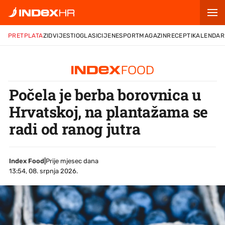
PRETPLATA
ZID
VIJESTI
OGLASI
CIJENE
SPORT
MAGAZIN
RECEPTI
KALENDAR
Počela je berba borovnica u
Hrvatskoj, na plantažama se
radi od ranog jutra
Index Food
|
Prije mjesec dana
13:54, 08. srpnja 2026.