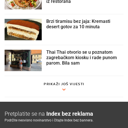
iz restorana
Brzi tiramisu bez jaja: Kremasti
desert gotov za 10 minuta
Thai Thai otvorio se u poznatom
zagrebačkom kiosku i rade punom
parom. Bila sam
PRIKAŽI JOŠ VIJESTI
Pretplatite se na
Index bez reklama
Podržite neovisno novinarstvo i čitajte Index bez bannera.