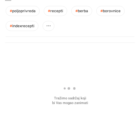
#
poljoprivreda
#
recepti
#
berba
#
borovnice
#
indexrecepti
PROČITAJTE JOŠ
U hrvatske hladnjake ušle su
VIDEO
Liječnik otkrio kad je
namirnice koje 2001. nismo znali
najbolje vrijeme za skid
ni izgovoriti
dioptrije