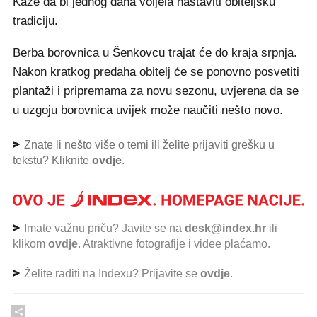
Kaže da bi jednog dana voljela nastaviti obiteljsku
tradiciju.
Berba borovnica u Šenkovcu trajat će do kraja srpnja.
Nakon kratkog predaha obitelj će se ponovno posvetiti
plantaži i pripremama za novu sezonu, uvjerena da se
u uzgoju borovnica uvijek može naučiti nešto novo.
Znate li nešto više o temi ili želite prijaviti grešku u
tekstu? Kliknite
ovdje
.
Imate važnu priču? Javite se na
desk@index.hr
ili
klikom
ovdje
. Atraktivne fotografije i videe plaćamo.
Želite raditi na Indexu? Prijavite se
ovdje
.