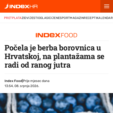
PRETPLATA
ZID
VIJESTI
OGLASI
CIJENE
SPORT
MAGAZIN
RECEPTI
KALENDAR
Počela je berba borovnica u
Hrvatskoj, na plantažama se
radi od ranog jutra
Index Food
|
Prije mjesec dana
13:54, 08. srpnja 2026.