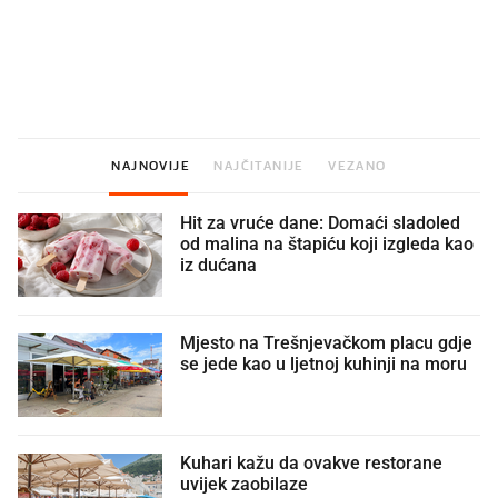
U hrvatske hladnjake ušle su
VIDEO
Liječnik otkrio kad je
namirnice koje 2001. nismo znali
najbolje vrijeme za skid
ni izgovoriti
dioptrije
NAJNOVIJE
NAJČITANIJE
VEZANO
Hit za vruće dane: Domaći sladoled
od malina na štapiću koji izgleda kao
iz dućana
Mjesto na Trešnjevačkom placu gdje
se jede kao u ljetnoj kuhinji na moru
Kuhari kažu da ovakve restorane
uvijek zaobilaze