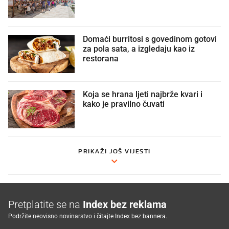
Domaći burritosi s govedinom gotovi
za pola sata, a izgledaju kao iz
restorana
Koja se hrana ljeti najbrže kvari i
kako je pravilno čuvati
PRIKAŽI JOŠ VIJESTI
Pretplatite se na
Index bez reklama
Podržite neovisno novinarstvo i čitajte Index bez bannera.