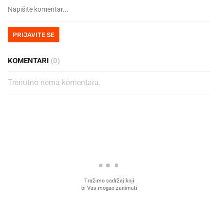
PRIJAVITE SE
KOMENTARI
(0)
Trenutno nema komentara.
PROČITAJTE JOŠ
U hrvatske hladnjake ušle su
VIDEO
Liječnik otkrio kad je