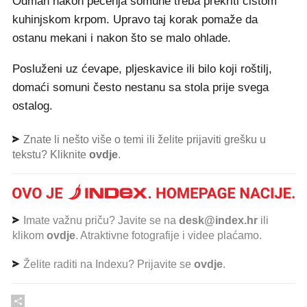
Odmah nakon pečenja somune treba prekriti čistom
kuhinjskom krpom. Upravo taj korak pomaže da
ostanu mekani i nakon što se malo ohlade.
Posluženi uz ćevape, pljeskavice ili bilo koji roštilj,
domaći somuni često nestanu sa stola prije svega
ostalog.
Znate li nešto više o temi ili želite prijaviti grešku u
tekstu? Kliknite
ovdje
.
Imate važnu priču? Javite se na
desk@index.hr
ili
klikom
ovdje
. Atraktivne fotografije i videe plaćamo.
Želite raditi na Indexu? Prijavite se
ovdje
.