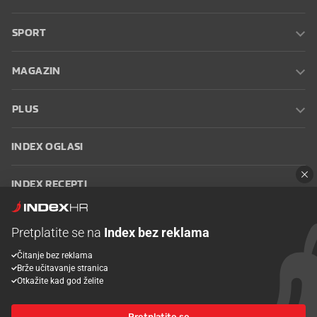
SPORT
MAGAZIN
PLUS
INDEX OGLASI
INDEX RECEPTI
INFO
Pretplatite se na
Index bez reklama
Čitanje bez reklama
Oglašavanje
Zaposli se na Indexu
Kontakt
Impressum
Uvjeti
Brže učitavanje stranica
korištenja
Postavke kolačića
Otkažite kad god želite
Pretplatite se