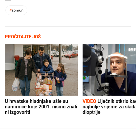
#
somun
PROČITAJTE JOŠ
U hrvatske hladnjake ušle su
VIDEO
Liječnik otkrio kad je
namirnice koje 2001. nismo znali
najbolje vrijeme za skid
ni izgovoriti
dioptrije