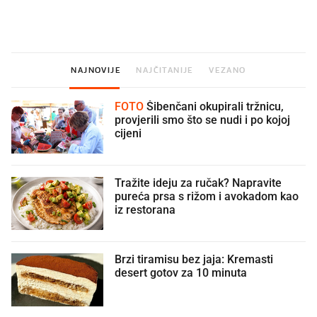
namirnice koje 2001. nismo znali
najbolje vrijeme za skid
ni izgovoriti
dioptrije
NAJNOVIJE
NAJČITANIJE
VEZANO
FOTO
Šibenčani okupirali tržnicu,
provjerili smo što se nudi i po kojoj
cijeni
Tražite ideju za ručak? Napravite
pureća prsa s rižom i avokadom kao
iz restorana
Brzi tiramisu bez jaja: Kremasti
desert gotov za 10 minuta