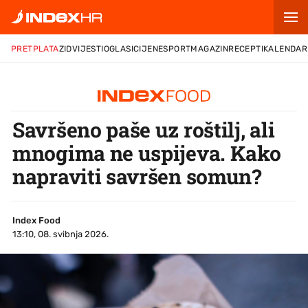
PRETPLATA
ZID
VIJESTI
OGLASI
CIJENE
SPORT
MAGAZIN
RECEPTI
KALENDAR
Savršeno paše uz roštilj, ali
mnogima ne uspijeva. Kako
napraviti savršen somun?
Index Food
13:10, 08. svibnja 2026.