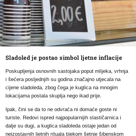
Sladoled je postao simbol ljetne inflacije
Poskupljenja osnovnih sastojaka poput mlijeka, vrhnja
i šećera posljednjih su godina značajno utjecala na
cijene sladoleda, zbog čega je kuglica na mnogim
lokacijama postala skuplja nego ikad prije.
Ipak, čini se da to ne odvraća ni domaće goste ni
turiste. Redovi ispred najpopularnijih slastičarnica i
dalje su dugi, a kuglica sladoleda ostaje jedan od
neizostavnih ljetnih rituala tijekom šetnje šibenskom