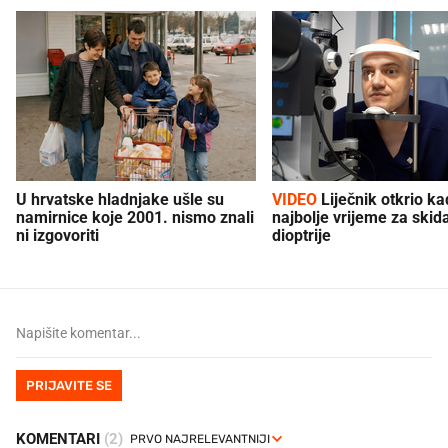
U hrvatske hladnjake ušle su
VIDEO
Liječnik otkrio kad je
namirnice koje 2001. nismo znali
najbolje vrijeme za skid
ni izgovoriti
dioptrije
PRIJAVITE SE
KOMENTARI
(2)