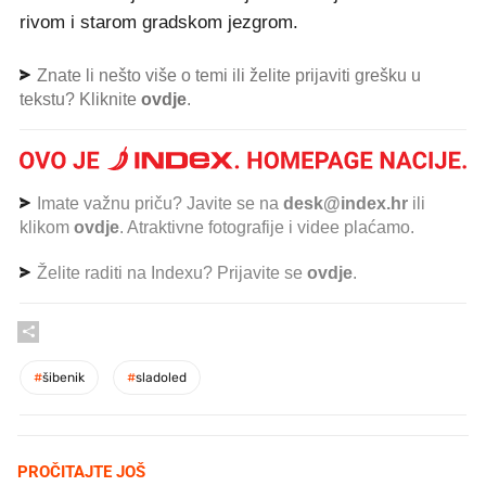
rivom i starom gradskom jezgrom.
Znate li nešto više o temi ili želite prijaviti grešku u
tekstu? Kliknite
ovdje
.
Imate važnu priču? Javite se na
desk@index.hr
ili
klikom
ovdje
. Atraktivne fotografije i videe plaćamo.
Želite raditi na Indexu? Prijavite se
ovdje
.
#
šibenik
#
sladoled
PROČITAJTE JOŠ