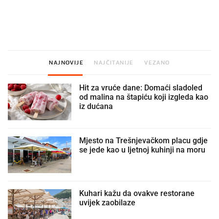
U hrvatske hladnjake ušle su
VIDEO
Liječnik otkrio kad je
namirnice koje 2001. nismo znali
najbolje vrijeme za skid
ni izgovoriti
dioptrije
NAJNOVIJE
NAJČITANIJE
VEZANO
Hit za vruće dane: Domaći sladoled
od malina na štapiću koji izgleda kao
iz dućana
Mjesto na Trešnjevačkom placu gdje
se jede kao u ljetnoj kuhinji na moru
Kuhari kažu da ovakve restorane
uvijek zaobilaze