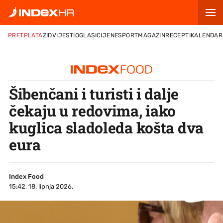
PRETPLATA
ZID
VIJESTI
OGLASI
CIJENE
SPORT
MAGAZIN
RECEPTI
KALENDAR
Šibenčani i turisti i dalje
čekaju u redovima, iako
kuglica sladoleda košta dva
eura
Index Food
15:42, 18. lipnja 2026.