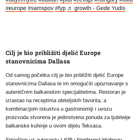
#europe
#samspov
#fyp
♬ growth - Gede Yudis
Cilj je bio približiti djelić Europe
stanovnicima Dallasa
Od samog početka cilj je bio približiti djelić Europe
stanovnicima Dallasa te im omogućiti upoznavanje s
autentičnim balkanskim specijalitetima. Restoran je
izrastao na receptima obiteljskih favorita, a
kombinacijom iskustva u gastronomiji i uvozu
proizvoda stvorena je jedinstvena ponuda za ljubitelje
balkanske kuhinje u ovom dijelu Teksasa.
Smješten uz autocestu I-635 i Northwest Highway,