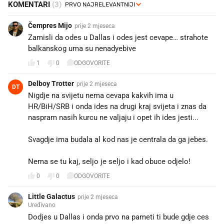
KOMENTARI
(3)
Čempres Mijo
prije 2 mjeseca
Zamisli da odes u Dallas i odes jest cevape… strahote
balkanskog uma su nenadyebive
1
0
ODGOVORITE
Delboy Trotter
prije 2 mjeseca
DT
Nigdje na svijetu nema cevapa kakvih ima u
HR/BiH/SRB i onda ides na drugi kraj svijeta i znas da
naspram nasih kurcu ne valjaju i opet ih ides jesti...
Svagdje ima budala al kod nas je centrala da ga jebes.
Nema se tu kaj, seljo je seljo i kad obuce odjelo!
0
0
ODGOVORITE
Little Galactus
prije 2 mjeseca
Uređivano
Dodjes u Dallas i onda prvo na pameti ti bude gdje ces