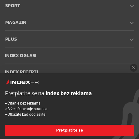
SPORT
MAGAZIN
PLUS
INDEX OGLASI
INDEX RECEPTI
INFO
Pretplatite se na
Index bez reklama
Čitanje bez reklama
Oglašavanje
Zaposli se na Indexu
Kontakt
Impressum
Uvjeti
Brže učitavanje stranica
korištenja
Postavke kolačića
Otkažite kad god želite
Pretplatite se
© 2026 Index