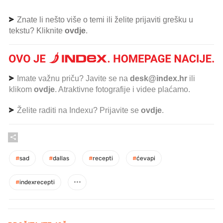
Znate li nešto više o temi ili želite prijaviti grešku u
tekstu? Kliknite
ovdje
.
Imate važnu priču? Javite se na
desk@index.hr
ili
klikom
ovdje
. Atraktivne fotografije i videe plaćamo.
Želite raditi na Indexu? Prijavite se
ovdje
.
#
sad
#
dallas
#
recepti
#
ćevapi
#
indexrecepti