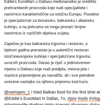
Eddie's EuroMart u Dallasu međunarodno je središte
prehrambenih proizvoda koje nudi specijalitete i
namirnice karakteristične za istočnu Europu. Posebno
je specijaliziran za bosansku, balkansku i albansku
kuhinju, a na policama se mogu pronaći brojne
namirnice iz različitih dijelova svijeta.
Započeo je kao balkanska trgovina i restoran, a
tijekom godina prerastao je u autentični restoran
istočnoeuropske kuhinje i specijaliziranu trgovinu
uvoznih proizvoda. Danas je riječ o jedinstvenom
mjestu u Dallasu koje nudi predjela, mesna jela i
slastice pripremljene po narudžbi, ali i sve potrebne
uvezene sastojke za njihovu pripremu kod kuće.
@samspov_1
I tried Balkan food for the first time at
@Eddie’s EuroMart in Dallas, Tx.
#pov
#solo
#Vlog
#dayinmylife
#balkan
#pita
#cevapi
#hungary
#luka