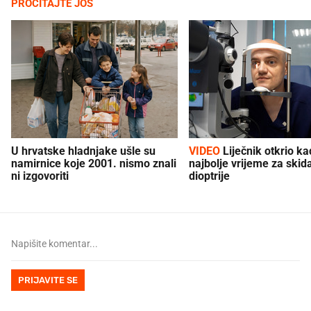
PROČITAJTE JOŠ
U hrvatske hladnjake ušle su
VIDEO
Liječnik otkrio kad je
namirnice koje 2001. nismo znali
najbolje vrijeme za skid
ni izgovoriti
dioptrije
PRIJAVITE SE