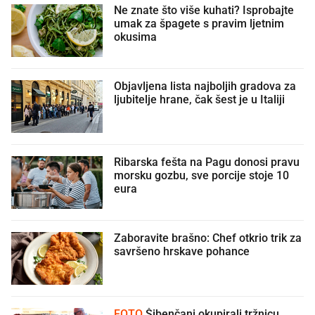
Ne znate što više kuhati? Isprobajte
umak za špagete s pravim ljetnim
okusima
Objavljena lista najboljih gradova za
ljubitelje hrane, čak šest je u Italiji
Ribarska fešta na Pagu donosi pravu
morsku gozbu, sve porcije stoje 10
eura
Zaboravite brašno: Chef otkrio trik za
savršeno hrskave pohance
FOTO
Šibenčani okupirali tržnicu,