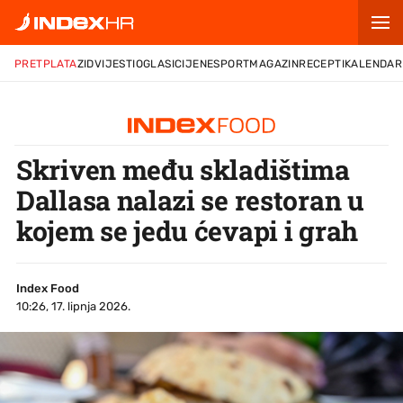
PRETPLATA
ZID
VIJESTI
OGLASI
CIJENE
SPORT
MAGAZIN
RECEPTI
KALENDAR
Skriven među skladištima
Dallasa nalazi se restoran u
kojem se jedu ćevapi i grah
Index Food
10:26, 17. lipnja 2026.