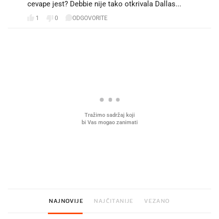
cevape jest? Debbie nije tako otkrivala Dallas...
1
0
ODGOVORITE
PROČITAJTE JOŠ
U hrvatske hladnjake ušle su
VIDEO
Liječnik otkrio kad je
namirnice koje 2001. nismo znali
najbolje vrijeme za skid
ni izgovoriti
dioptrije
NAJNOVIJE
NAJČITANIJE
VEZANO