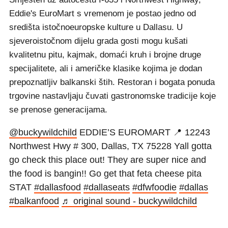
Eddie's EuroMart s vremenom je postao jedno od
središta istočnoeuropske kulture u Dallasu. U
sjeveroistočnom dijelu grada gosti mogu kušati
kvalitetnu pitu, kajmak, domaći kruh i brojne druge
specijalitete, ali i američke klasike kojima je dodan
prepoznatljiv balkanski štih. Restoran i bogata ponuda
trgovine nastavljaju čuvati gastronomske tradicije koje
se prenose generacijama.
@buckywildchild
EDDIE’S EUROMART 📍 12243
Northwest Hwy # 300, Dallas, TX 75228 Yall gotta
go check this place out! They are super nice and
the food is bangin!! Go get that feta cheese pita
STAT
#dallasfood
#dallaseats
#dfwfoodie
#dallas
#balkanfood
♬ original sound - buckywildchild