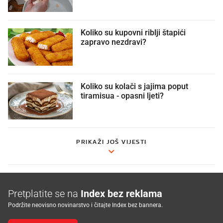
Koliko su kupovni riblji štapići
zapravo nezdravi?
Koliko su kolači s jajima poput
tiramisua - opasni ljeti?
PRIKAŽI JOŠ VIJESTI
Pretplatite se na
Index bez reklama
Podržite neovisno novinarstvo i čitajte Index bez bannera.