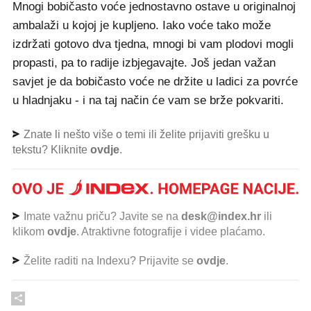
Mnogi bobičasto voće jednostavno ostave u originalnoj
ambalaži u kojoj je kupljeno. Iako voće tako može
izdržati gotovo dva tjedna, mnogi bi vam plodovi mogli
propasti, pa to radije izbjegavajte. Još jedan važan
savjet je da bobičasto voće ne držite u ladici za povrće
u hladnjaku - i na taj način će vam se brže pokvariti.
Znate li nešto više o temi ili želite prijaviti grešku u
tekstu? Kliknite
ovdje
.
Imate važnu priču? Javite se na
desk@index.hr
ili
klikom
ovdje
. Atraktivne fotografije i videe plaćamo.
Želite raditi na Indexu? Prijavite se
ovdje
.