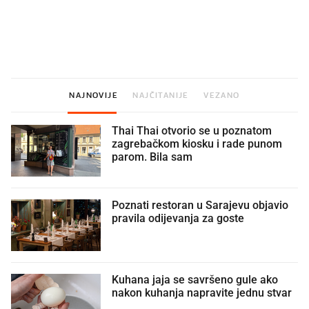
U hrvatske hladnjake ušle su
VIDEO
Liječnik otkrio kad je
namirnice koje 2001. nismo znali
najbolje vrijeme za skid
ni izgovoriti
dioptrije
NAJNOVIJE
NAJČITANIJE
VEZANO
Thai Thai otvorio se u poznatom
zagrebačkom kiosku i rade punom
parom. Bila sam
Poznati restoran u Sarajevu objavio
pravila odijevanja za goste
Kuhana jaja se savršeno gule ako
nakon kuhanja napravite jednu stvar