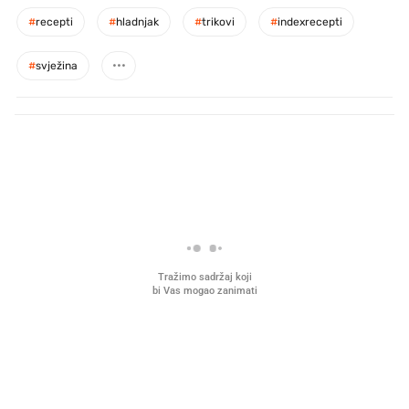
#
recepti
#
hladnjak
#
trikovi
#
indexrecepti
#
svježina
PROČITAJTE JOŠ
U hrvatske hladnjake ušle su
VIDEO
Liječnik otkrio kad je
namirnice koje 2001. nismo znali
najbolje vrijeme za skid
ni izgovoriti
dioptrije