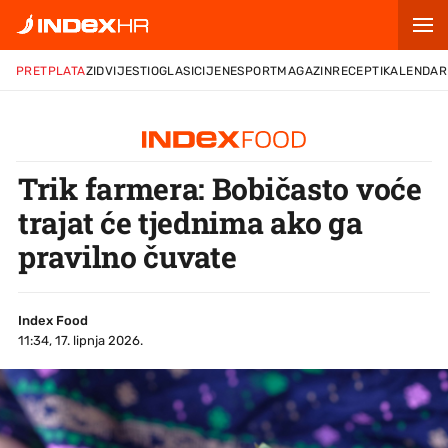
PRETPLATA
ZID
VIJESTI
OGLASI
CIJENE
SPORT
MAGAZIN
RECEPTI
KALENDAR
Trik farmera: Bobičasto voće
trajat će tjednima ako ga
pravilno čuvate
Index Food
11:34, 17. lipnja 2026.