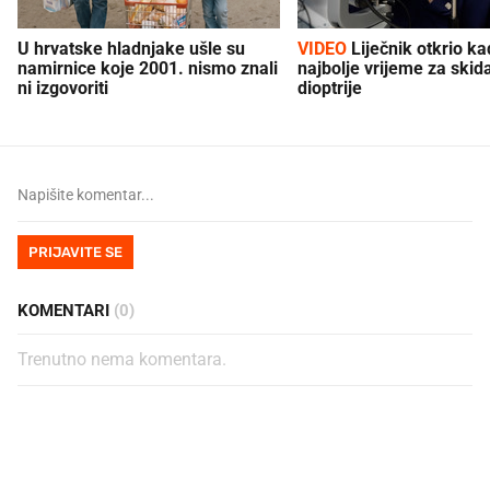
U hrvatske hladnjake ušle su
VIDEO
Liječnik otkrio kad je
namirnice koje 2001. nismo znali
najbolje vrijeme za skid
ni izgovoriti
dioptrije
PRIJAVITE SE
KOMENTARI
(0)
Trenutno nema komentara.
PROČITAJTE JOŠ