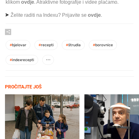
klikom
ovdje
. Atraktivne fotografije i videe plaćamo.
Želite raditi na Indexu? Prijavite se
ovdje
.
#
bjelovar
#
recepti
#
štrudla
#
borovnice
#
indexrecepti
PROČITAJTE JOŠ