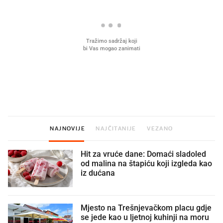
U hrvatske hladnjake ušle su
VIDEO
Liječnik otkrio kad je
namirnice koje 2001. nismo znali
najbolje vrijeme za skid
ni izgovoriti
dioptrije
NAJNOVIJE
NAJČITANIJE
VEZANO
Hit za vruće dane: Domaći sladoled
od malina na štapiću koji izgleda kao
iz dućana
Mjesto na Trešnjevačkom placu gdje
se jede kao u ljetnoj kuhinji na moru