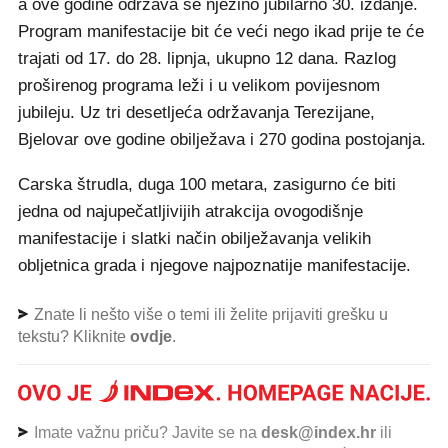
a ove godine održava se njezino jubilarno 30. izdanje.
Program manifestacije bit će veći nego ikad prije te će
trajati od 17. do 28. lipnja, ukupno 12 dana. Razlog
proširenog programa leži i u velikom povijesnom
jubileju. Uz tri desetljeća održavanja Terezijane,
Bjelovar ove godine obilježava i 270 godina postojanja.
Carska štrudla, duga 100 metara, zasigurno će biti
jedna od najupečatljivijih atrakcija ovogodišnje
manifestacije i slatki način obilježavanja velikih
obljetnica grada i njegove najpoznatije manifestacije.
Znate li nešto više o temi ili želite prijaviti grešku u
tekstu? Kliknite
ovdje
.
Imate važnu priču? Javite se na
desk@index.hr
ili