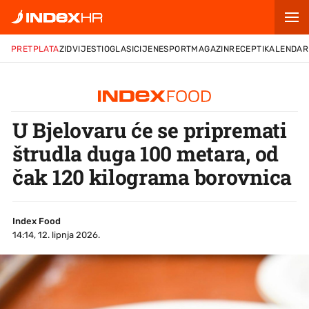
PRETPLATA
ZID
VIJESTI
OGLASI
CIJENE
SPORT
MAGAZIN
RECEPTI
KALENDAR
U Bjelovaru će se pripremati
štrudla duga 100 metara, od
čak 120 kilograma borovnica
Index Food
14:14, 12. lipnja 2026.