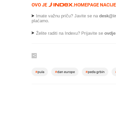
OVO JE
.
HOMEPAGE NACIJE
Imate važnu priču? Javite se na
desk@in
plaćamo.
Želite raditi na Indexu? Prijavite se
ovdje
#
pula
#
dan europe
#
peđa grbin