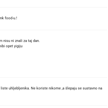
unk food-u.!
m nisu ni znali za taj dan.
ibi opet yigiju
 liste uhljebljenika. Ne koriste nikome ,a šlepaju se sustavno na