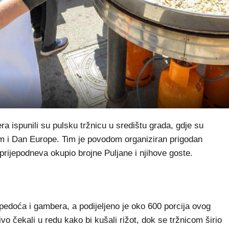
a ispunili su pulsku tržnicu u središtu grada, gdje su
om i Dan Europe. Tim je povodom organiziran prigodan
prijepodneva okupio brojne Puljane i njihove goste.
 pedoća i gambera, a podijeljeno je oko 600 porcija ovog
vo čekali u redu kako bi kušali rižot, dok se tržnicom širio