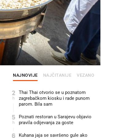
NAJNOVIJE
NAJČITANIJE
VEZANO
2
Thai Thai otvorio se u poznatom
h
zagrebačkom kiosku i rade punom
parom. Bila sam
5
Poznati restoran u Sarajevu objavio
h
pravila odijevanja za goste
6
Kuhana jaja se savršeno gule ako