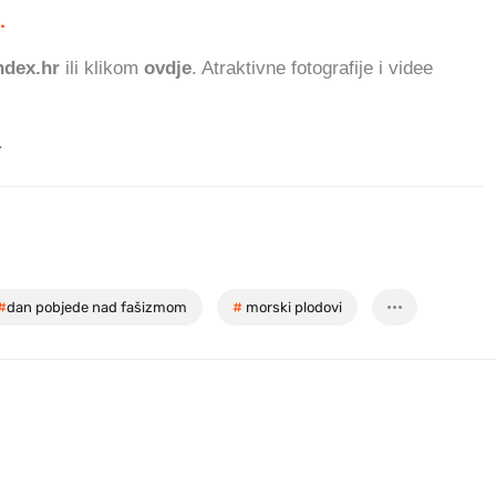
.
941.100 ČITATELJA DAN
dex.hr
ili klikom
ovdje
. Atraktivne fotografije i videe
.
#
dan pobjede nad fašizmom
#
morski plodovi