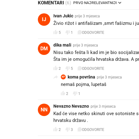
KOMENTARI
(6)
PRVO NAJRELEVANTNIJI
Ivan Jukic
prije 3 mjeseca
IJ
Živio rižot i antifašizam ,smrt fašizmu i j
5
1
ODGOVORITE
dika mali
prije 3 mjeseca
DM
Nisu tako fešta li kad im je bio socijaliza
Šta im je omogućila hrvatska država. A pn
2
5
ODGOVORITE
koma površna
prije 3 mjeseca
KP
nemaš pojma, lupetaš
2
1
Nevazno Nevazno
prije 3 mjeseca
NN
Kad će vise netko skinuti ove sotoniste s
hrvatsku državu .
2
3
ODGOVORITE