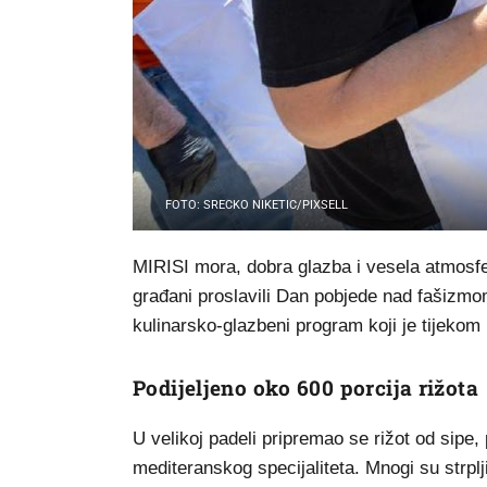
FOTO: SRECKO NIKETIC/PIXSELL
MIRISI mora, dobra glazba i vesela atmosfer
građani proslavili Dan pobjede nad fašizm
kulinarsko-glazbeni program koji je tijekom 
Podijeljeno oko 600 porcija rižota
U velikoj padeli pripremao se rižot od sipe,
mediteranskog specijaliteta. Mnogi su strplji