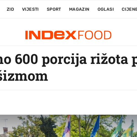
ZID
VIJESTI
SPORT
MAGAZIN
OGLASI
CIJEN
eno 600 porcija rižot
ašizmom