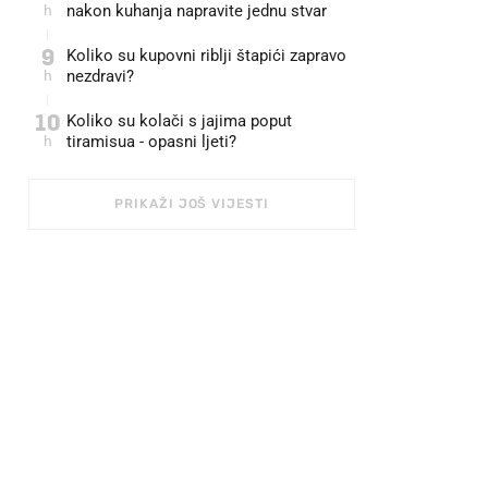
h
nakon kuhanja napravite jednu stvar
9
Koliko su kupovni riblji štapići zapravo
h
nezdravi?
10
Koliko su kolači s jajima poput
h
tiramisua - opasni ljeti?
PRIKAŽI JOŠ VIJESTI