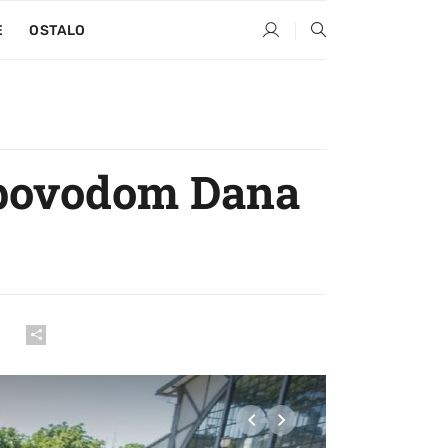
E
OSTALO
a povodom Dana