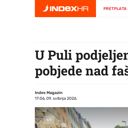
PRETPLATA
U Puli podjelj
pobjede nad f
Index Magazin
17:06, 09. svibnja 2026.
1
/
7